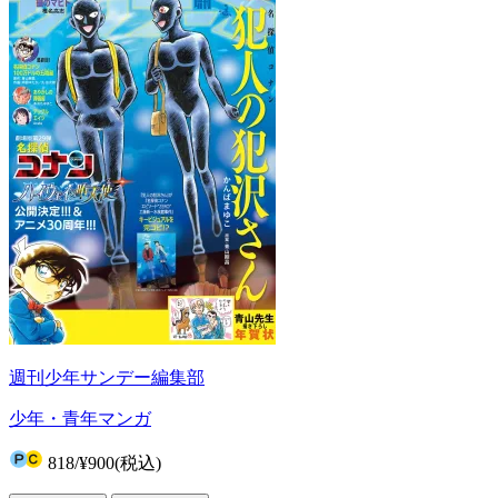
週刊少年サンデー編集部
少年・青年マンガ
818
/
¥900
(税込)