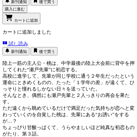
新刊通知
後で買う
購入に進む
カートに追加
カートに追加しました
試し読み
新刊通知
後で買う
陸上一筋の主人公・桃は、中学最後の陸上大会前に背中を押
してくれた“瀬戸先輩”に初恋する。
高校に進学して、先輩が同じ学校に通う２年生だったという
運命にときめくものの、たった「１学年の差」が遠くて、ひ
っそりと憧れるしかない日々を送っていた。
そんなとき、偶然にも瀬戸先輩と２人っきりの再会を果た
す。
ただ遠くから眺めているだけで満足だった気持ちが恋へと変
わっていくのを自覚した桃は、先輩にある“お誘い”をする
が…？
ちょっぴり甘酸っぱくて、うらやましいほど純真な初恋もの
がたり、第３話。