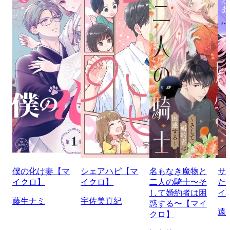
僕の化け妻【マ
シェアハピ【マ
名もなき魔物と
サ
イクロ】
イクロ】
二人の騎士〜そ
た
して婚約者は困
イ
藤生ナミ
宇佐美真紀
惑する〜【マイ
遠
クロ】