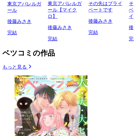
東京アパレルガ
その先はプライ
そ
東京アパレルガ
ール【マイク
ベートです
ベ
ール
ロ】
イ
後藤みさき
後藤みさき
後藤みさき
後
完結
完結
完結
完
ベツコミの作品
もっと見る