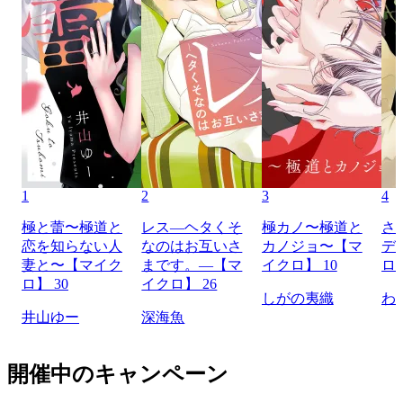
1
2
3
4
極と蕾〜極道と
レス―ヘタくそ
極カノ〜極道と
さ
恋を知らない人
なのはお互いさ
カノジョ〜【マ
デ
妻と〜【マイク
まです。―【マ
イクロ】 10
ロ】
ロ】 30
イクロ】 26
しがの夷織
わ
井山ゆー
深海魚
開催中のキャンペーン