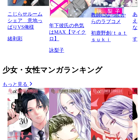
こじらせルーム
あ
教師になってか
シェア 意地っ
え
らのラブコメ
年下彼氏の色気
ぱりVS俺様
な
はMAX【マイク
初鹿野創/ｔａｔ
緒剥彩
ロ】
す
ｓｕｋｉ
詠梨子
少女・女性マンガランキング
もっと見る