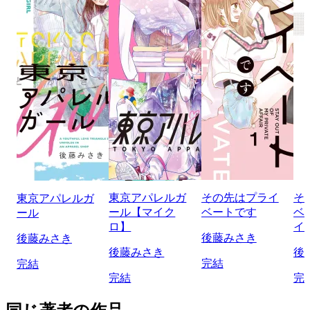
東京アパレルガ
その先はプライ
そ
東京アパレルガ
ール【マイク
ベートです
ベ
ール
ロ】
イ
後藤みさき
後藤みさき
後藤みさき
後
完結
完結
完結
完