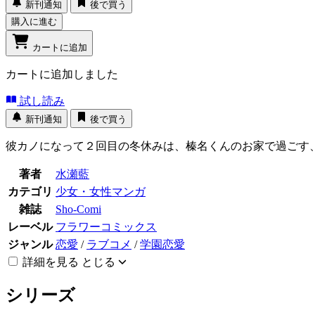
新刊通知
後で買う
購入に進む
カートに追加
カートに追加しました
試し読み
新刊通知
後で買う
彼カノになって２回目の冬休みは、榛名くんのお家で過ごす
著者
水瀬藍
カテゴリ
少女・女性マンガ
雑誌
Sho-Comi
レーベル
フラワーコミックス
ジャンル
恋愛
/
ラブコメ
/
学園恋愛
詳細を見る
とじる
シリーズ