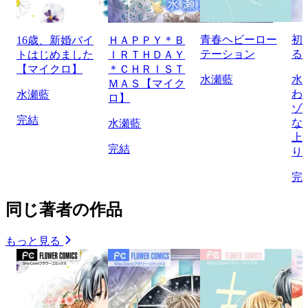
青春ヘビーロー
初
16歳、新婚バイ
ＨＡＰＰＹ＊Ｂ
テーション
る
トはじめました
ＩＲＴＨＤＡＹ
【マイクロ】
＊ＣＨＲＩＳＴ
水瀬藍
水
ＭＡＳ【マイク
わ
水瀬藍
ロ】
ゾ
完結
な
水瀬藍
上
完結
り
完
同じ著者の作品
もっと見る