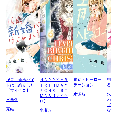
青春ヘビーロー
初
16歳、新婚バイ
ＨＡＰＰＹ＊Ｂ
テーション
る
トはじめました
ＩＲＴＨＤＡＹ
【マイクロ】
＊ＣＨＲＩＳＴ
水瀬藍
水
ＭＡＳ【マイク
わ
水瀬藍
ロ】
ゾ
完結
な
水瀬藍