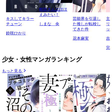
蛇目さんはほほ
えみたい！
キスしてキラー
芸能界を引退し
主
チューン
しまな 央
た推しが転校し
リ
てきた件
ッ
鈴咲ひかり
花本麻実
吉
完
少女・女性マンガランキング
もっと見る