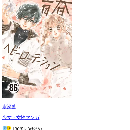
水瀬藍
少女・女性マンガ
130
/
¥143
(税込)