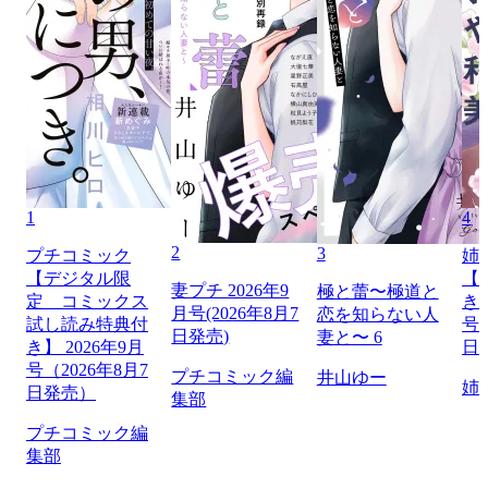
1
4
2
3
プチコミック
姉
【デジタル限
【
妻プチ 2026年9
極と蕾〜極道と
定 コミックス
き】
月号(2026年8月7
恋を知らない人
試し読み特典付
号（
日発売)
妻と〜 6
き】 2026年9月
日
号（2026年8月7
プチコミック編
井山ゆー
姉
日発売）
集部
プチコミック編
集部