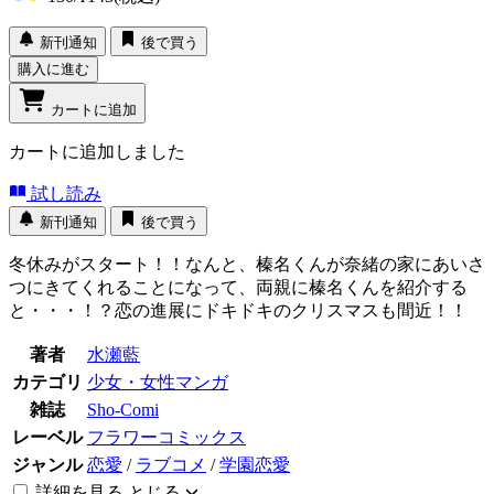
新刊通知
後で買う
購入に進む
カートに追加
カートに追加しました
試し読み
新刊通知
後で買う
冬休みがスタート！！なんと、榛名くんが奈緒の家にあいさ
つにきてくれることになって、両親に榛名くんを紹介する
と・・・！？恋の進展にドキドキのクリスマスも間近！！
著者
水瀬藍
カテゴリ
少女・女性マンガ
雑誌
Sho-Comi
レーベル
フラワーコミックス
ジャンル
恋愛
/
ラブコメ
/
学園恋愛
詳細を見る
とじる