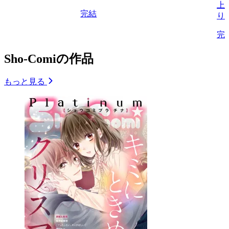
上
完結
り
完
Sho-Comiの作品
もっと見る