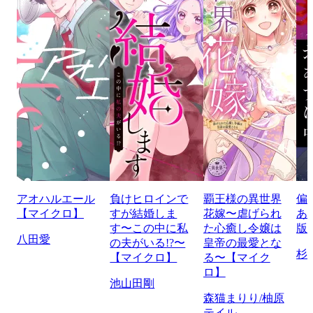
アオハルエール
負けヒロインで
覇王様の異世界
偏
【マイクロ】
すが結婚しま
花嫁〜虐げられ
あ
す〜この中に私
た心癒し令嬢は
版
八田愛
の夫がいる!?〜
皇帝の最愛とな
杉
【マイクロ】
る〜【マイク
ロ】
池山田剛
森猫まりり/柚原
テイル