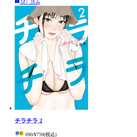
試し読み
チラチラ 2
690
/
¥759
(税込)