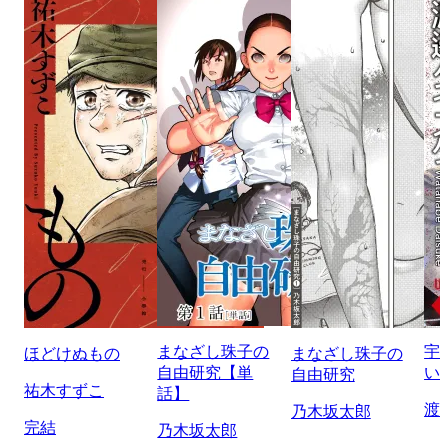
まなざし珠子の
宇
ほどけぬもの
まなざし珠子の
自由研究【単
い
自由研究
祐木すずこ
話】
渡
乃木坂太郎
完結
乃木坂太郎