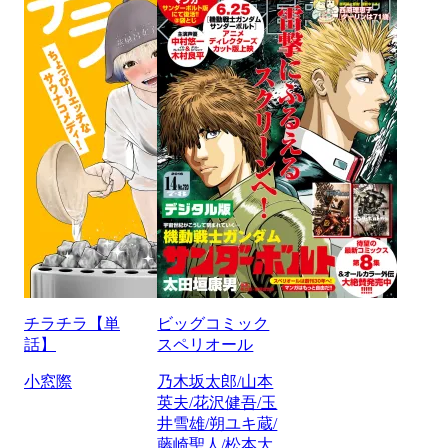
チラチラ【単
ビッグコミック
話】
スペリオール
小窓際
乃木坂太郎/山本
英夫/花沢健吾/玉
井雪雄/朔ユキ蔵/
藤崎聖人/松本大