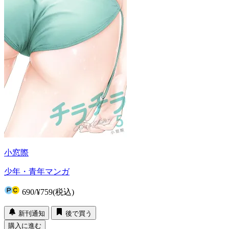
小窓際
少年・青年マンガ
690
/
¥759
(税込)
新刊通知
後で買う
購入に進む