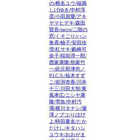
の/椎名ユウ/福満
しげゆき/中村淳
彦/小田原愛/アキ
ヤマヒデキ/森田
賢吾/sacco/二階の
窓/くそごり/ハン
角斉/柚子/安田佳
澄/杠サキ/藪崎可
奈子/稲垣理一郎/
西家康隆/肋家竹
一/此元和津也／
P.I.C.S./祐木すず
こ/岩渕杏香/川井
十三/川田大智/東
風孝広/ニシヤ康
隆/雪魚/中村汚
濁/横川タナシ/瀬
澤ノブコ/りほぴ
よ/時田夏名/たか
たけし/キタハシ
ユウキ/おおがま