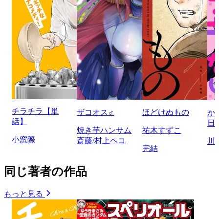
チラチラ【単
ザコオス♂
ほどけぬもの
か
話】
日
焼き芋ハンサム
祐木すずこ
小窓際
斎藤/村上ペコ
川
完結
同じ著者の作品
もっと見る