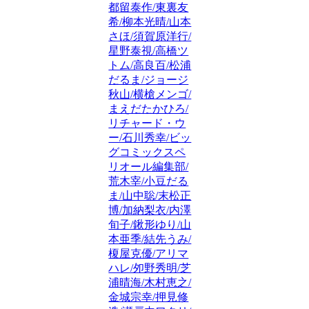
都留泰作/東裏友
希/柳本光晴/山本
さほ/須賀原洋行/
星野泰視/高橋ツ
トム/高良百/松浦
だるま/ジョージ
秋山/横槍メンゴ/
まえだたかひろ/
リチャード・ウ
ー/石川秀幸/ビッ
グコミックスペ
リオール編集部/
荒木宰/小豆だる
ま/山中聡/末松正
博/加納梨衣/内澤
旬子/鍬形ゆり/山
本亜季/結先うみ/
榎屋克優/アリマ
ハレ/夘野秀明/芝
浦晴海/木村恵之/
金城宗幸/押見修