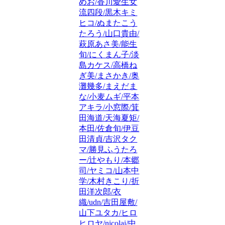
めお/香川愛生女
流四段/黒木キミ
ヒコ/ぬまたこう
たろう/山口貴由/
萩原あさ美/能生
旬/にくまん子/淡
島カケス/高橋ね
ぎ美/まさかき/奥
灘幾多/まえだま
な/小麦ムギ/平本
アキラ/小窓際/箕
田海道/天海夏矩/
本田/佐倉旬/伊豆
田清貞/吉沢タク
マ/勝見ふうたろ
ー/辻やもり/本郷
司/ヤミコ/山本中
学/木村きこり/折
田洋次郎/衣
織/udn/吉田屋敷/
山下ユタカ/ヒロ
ヒロヤ/nicolai/中