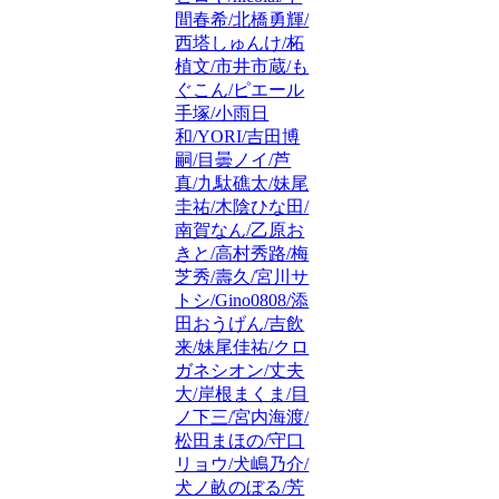
間春希/北橋勇輝/
西塔しゅんけ/柘
植文/市井市蔵/も
ぐこん/ピエール
手塚/小雨日
和/YORI/吉田博
嗣/目曇ノイ/芦
真/九駄礁太/妹尾
圭祐/木陰ひな田/
南賀なん/乙原お
きと/高村秀路/梅
芝秀/壽久/宮川サ
トシ/Gino0808/添
田おうげん/吉飲
来/妹尾佳祐/クロ
ガネシオン/丈夫
大/岸根まくま/目
ノ下三/宮内海渡/
松田まほの/守口
リョウ/犬嶋乃介/
犬ノ畝のぼる/芳