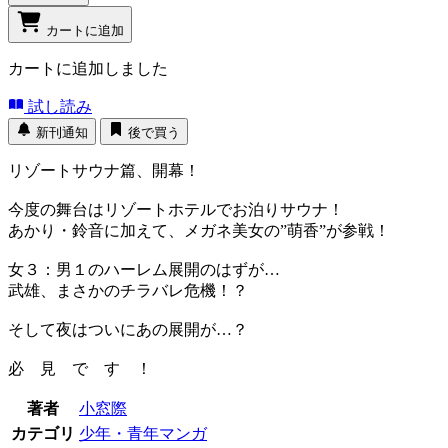
カートに追加
カートに追加しました
試し読み
新刊通知
後で買う
リゾートサウナ篇、開幕！
今度の舞台はリゾートホテルでお泊りサウナ！
あかり・鈴音に加えて、メガネ美女の”萌香”が参戦！
女３：男１のハーレム展開のはずが…
武雄、まさかのチラバレ危機！？
そして夜はついにあの展開が…？
必 見 で す ！
著者
小窓際
カテゴリ
少年・青年マンガ