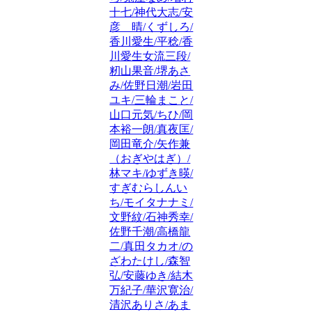
十七/神代大志/安
彦 晴/くずしろ/
香川愛生/平稔/香
川愛生女流三段/
籾山果音/堺あさ
み/佐野日潮/岩田
ユキ/三輪まこと/
山口元気/ちひ/岡
本裕一朗/真夜匡/
岡田竜介/矢作兼
（おぎやはぎ）/
林マキ/ゆずき暎/
すぎむらしんい
ち/モイタナナミ/
文野紋/石神秀幸/
佐野千潮/高橋龍
二/真田タカオ/の
ざわたけし/森智
弘/安藤ゆき/結木
万紀子/華沢寛治/
清沢ありさ/あま