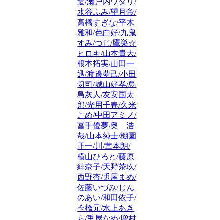
造/瀬戸内ワタリ/
水谷ふみ/望月帝/
高橋すぎな/平木
雅和/色白好/九鬼
すみ/つじ/鷹巣☆
ヒロキ/山本貴大/
根本拓実/山田一
迅/渡邊夢己/小田
切司/城山好孝/鳥
島灰人/友安国太
郎/光用千春/久米
こめ/中田アミノ/
冨手優夢/奥 浩
哉/山本純士/棚園
正一/川/茸本朗/
横山ひろと/藤原
緋奈子/天野茶玖/
西野杏/兎屋まめ/
佐藤いづみ/じん
のあい/和田依子/
今橋元/水上あき
ら/兎屋なめ/増村