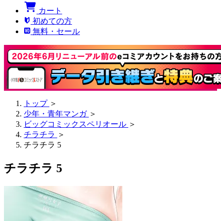
カート
初めての方
無料・セール
トップ
＞
少年・青年マンガ
＞
ビッグコミックスペリオール
＞
チラチラ
＞
チラチラ 5
チラチラ 5