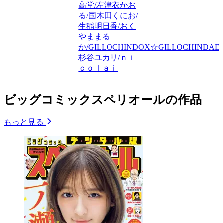
高堂/左津衣かお
る/国木田くにお/
生稲明日香/おく
やままる
か/GILLOCHINDOX☆GILLOCHINDAE/
杉谷ユカリ/ｎｉ
ｃｏｌａｉ
ビッグコミックスペリオールの作品
もっと見る