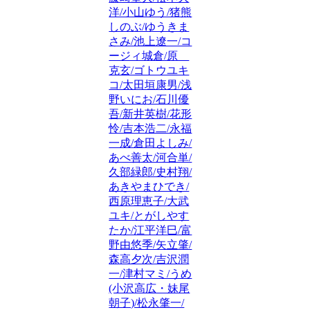
洋/小山ゆう/猪熊
しのぶ/ゆうきま
さみ/池上遼一/コ
ージィ城倉/原
克玄/ゴトウユキ
コ/太田垣康男/浅
野いにお/石川優
吾/新井英樹/花形
怜/吉本浩二/永福
一成/倉田よしみ/
あべ善太/河合単/
久部緑郎/史村翔/
あきやまひでき/
西原理恵子/大武
ユキ/とがしやす
たか/江平洋巳/富
野由悠季/矢立肇/
森高夕次/吉沢潤
一/津村マミ/うめ
(小沢高広・妹尾
朝子)/松永肇一/