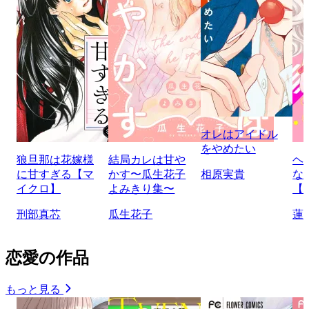
オレはアイドル
をやめたい
狼旦那は花嫁様
結局カレは甘や
ヘ
に甘すぎる【マ
かす〜瓜生花子
相原実貴
な
イクロ】
よみきり集〜
【
刑部真芯
瓜生花子
蓮
恋愛の作品
もっと見る