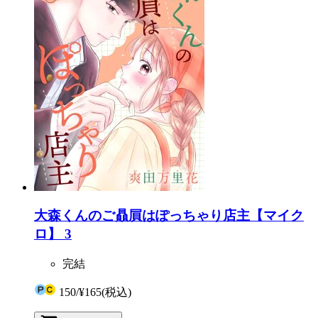
大森くんのご贔屓はぽっちゃり店主【マイク
ロ】 3
完結
150
/
¥165
(税込)