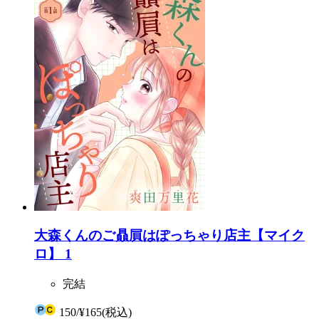
大森くんのご贔屓はぽっちゃり店主【マイク
ロ】 1
完結
150
/
¥165
(税込)