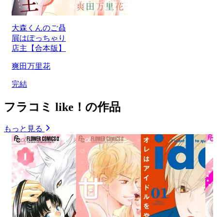
大森くんのご贔
屓はぽっちゃり
店主【合本版】
爽田万里花
完結
フラコミ like！の作品
もっと見る