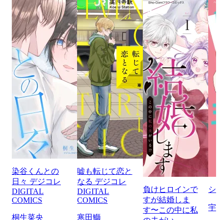
染谷くんとの
嘘も転じて恋と
日々 デジコレ
なる デジコレ
負けヒロインで
シ
DIGITAL
DIGITAL
すが結婚しま
COMICS
COMICS
宇
す〜この中に私
桐生菜央
寒田鰤