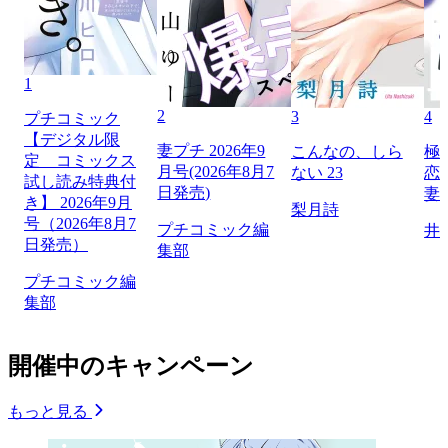
1
2
3
4
プチコミック
【デジタル限
妻プチ 2026年9
こんなの、しら
極
定 コミックス
月号(2026年8月7
ない 23
恋
試し読み特典付
日発売)
妻
き】 2026年9月
梨月詩
号（2026年8月7
プチコミック編
井
日発売）
集部
プチコミック編
集部
開催中のキャンペーン
もっと見る