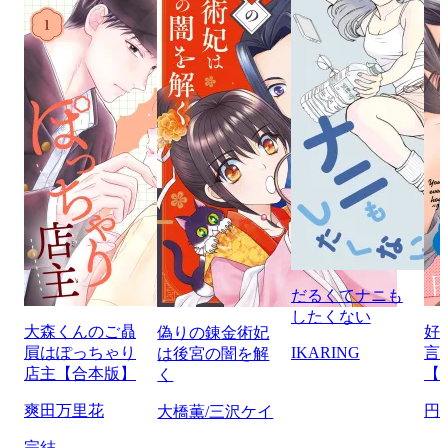
だるくてナニも
したくない
大森くんのご贔
好
偽りの錬金術妃
屓はぽっちゃり
IKARING
言
は後宮の闇を解
店主【合本版】
【
く
爽田万里花
円
大橋薫/三沢ケイ
完結