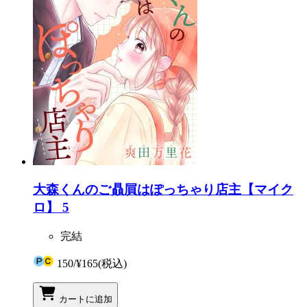
大森くんのご贔屓はぽっちゃり店主【マイク
ロ】 5
完結
150
/
¥165
(税込)
カートに追加