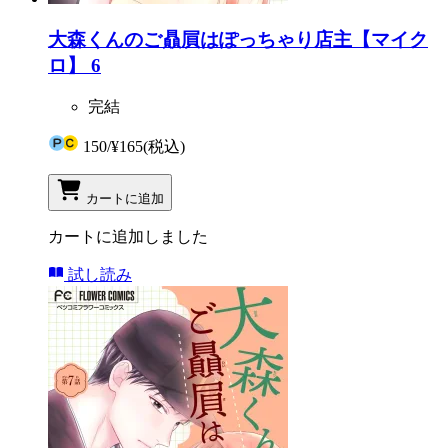
大森くんのご贔屓はぽっちゃり店主【マイク
ロ】 6
完結
150
/
¥165
(税込)
カートに追加
カートに追加しました
試し読み