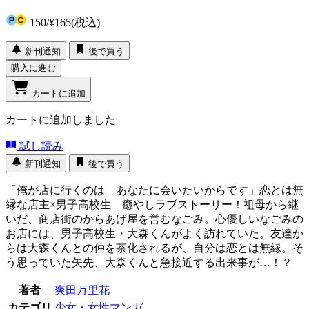
150
/
¥165
(税込)
新刊通知
後で買う
購入に進む
カートに追加
カートに追加しました
試し読み
新刊通知
後で買う
「俺が店に行くのは あなたに会いたいからです」恋とは無
縁な店主×男子高校生 癒やしラブストーリー！祖母から継
いだ、商店街のからあげ屋を営むなごみ。心優しいなごみの
お店には、男子高校生・大森くんがよく訪れていた。友達か
らは大森くんとの仲を茶化されるが、自分は恋とは無縁。そ
う思っていた矢先、大森くんと急接近する出来事が…！？
著者
爽田万里花
カテゴリ
少女・女性マンガ