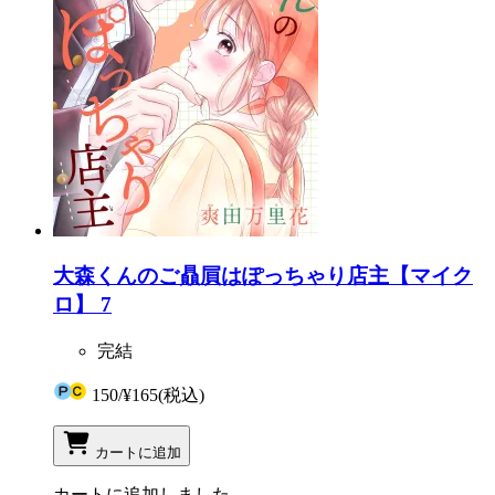
大森くんのご贔屓はぽっちゃり店主【マイク
ロ】 7
完結
150
/
¥165
(税込)
カートに追加
カートに追加しました