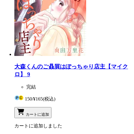
大森くんのご贔屓はぽっちゃり店主【マイク
ロ】 9
完結
150
/
¥165
(税込)
カートに追加
カートに追加しました