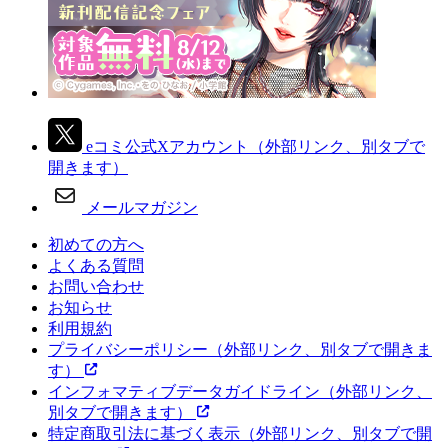
eコミ公式Xアカウント
（外部リンク、別タブで
開きます）
メールマガジン
初めての方へ
よくある質問
お問い合わせ
お知らせ
利用規約
プライバシーポリシー
（外部リンク、別タブで開きま
す）
インフォマティブデータガイドライン
（外部リンク、
別タブで開きます）
特定商取引法に基づく表示
（外部リンク、別タブで開