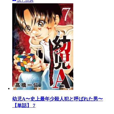
試し読み
幼児A〜史上最年少殺人犯と呼ばれた男〜
【単話】 7