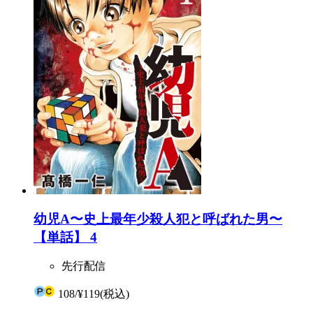
幼児A〜史上最年少殺人犯と呼ばれた男〜
【単話】 4
先行配信
108
/
¥119
(税込)