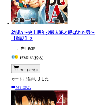
幼児A〜史上最年少殺人犯と呼ばれた男〜
【単話】 3
先行配信
153
/
¥168
(税込)
カートに追加
カートに追加しました
試し読み