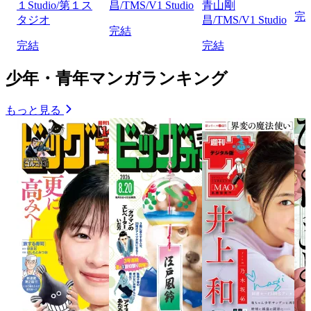
１Studio/第１ス
昌/TMS/V1 Studio
青山剛
完
タジオ
昌/TMS/V1 Studio
完結
完結
完結
少年・青年マンガランキング
もっと見る