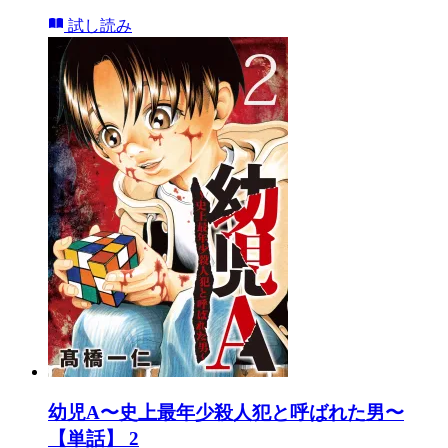
試し読み
幼児A〜史上最年少殺人犯と呼ばれた男〜
【単話】 2