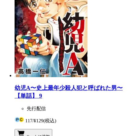
幼児A〜史上最年少殺人犯と呼ばれた男〜
【単話】 9
先行配信
117
/
¥129
(税込)