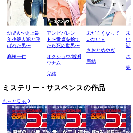
幼児A〜史上最
アンビバレン
未だ亡くなって
未
年少殺人犯と呼
ト〜童貞を捨て
いない人
い
ばれた男〜
たら死ぬ世界〜
話
さおとめやぎ
髙橋一仁
オクショウ/増渕
さ
完結
ウナム
完
完結
ミステリー・サスペンスの作品
もっと見る