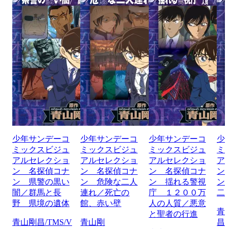
少年サンデーコ
少年サンデーコ
少年サンデーコ
少
ミックスビジュ
ミックスビジュ
ミックスビジュ
ミ
アルセレクショ
アルセレクショ
アルセレクショ
ア
ン 名探偵コナ
ン 名探偵コナ
ン 名探偵コナ
ン
ン 県警の黒い
ン 危険な二人
ン 揺れる警視
ン
闇／群馬と長
連れ／死亡の
庁 １２００万
二
野 県境の遺体
館、赤い壁
人の人質／悪意
青
と聖者の行進
青山剛昌/TMS/V
青山剛
昌/