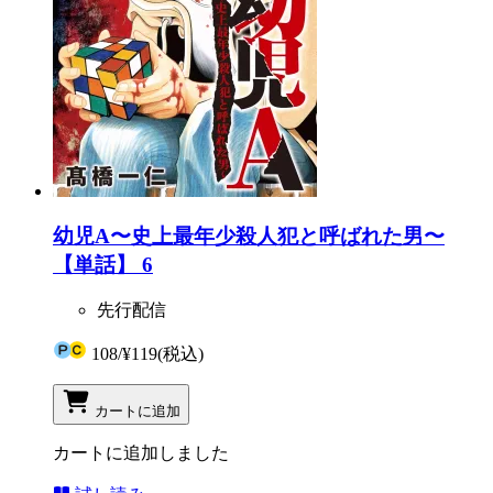
幼児A〜史上最年少殺人犯と呼ばれた男〜
【単話】 6
先行配信
108
/
¥119
(税込)
カートに追加
カートに追加しました