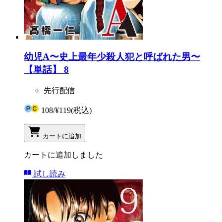
幼児A〜史上最年少殺人犯と呼ばれた男〜
【単話】 8
先行配信
108
/
¥119
(税込)
カートに追加
カートに追加しました
試し読み