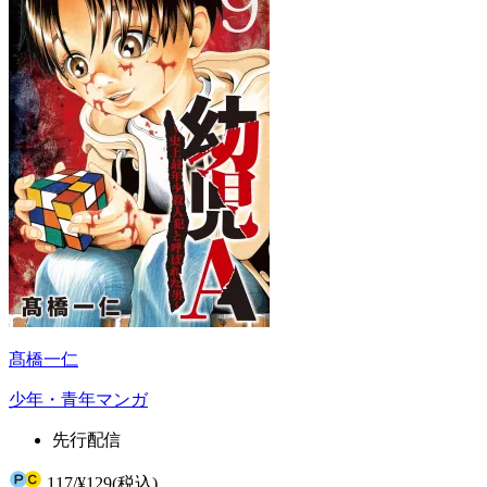
髙橋一仁
少年・青年マンガ
先行配信
117
/
¥129
(税込)