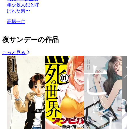
年少殺人犯と呼
ばれた男〜
髙橋一仁
夜サンデーの作品
もっと見る