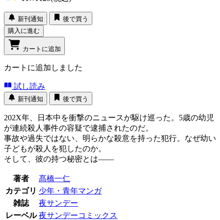
新刊通知
後で買う
購入に進む
カートに追加
カートに追加しました
試し読み
新刊通知
後で買う
202X年、日本中を衝撃のニュースが駆け巡った。5歳の幼児
が連続殺人事件の容疑で逮捕されたのだ。
事故や過失ではない、明らかな殺意を持った犯行。なぜ幼い
子どもが殺人を犯したのか。
そして、彼の持つ秘密とは――
著者
髙橋一仁
カテゴリ
少年・青年マンガ
雑誌
夜サンデー
レーベル
夜サンデーコミックス