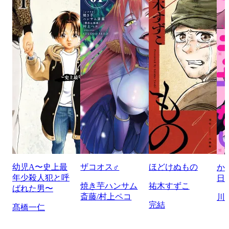
幼児A〜史上最
ザコオス♂
ほどけぬもの
か
年少殺人犯と呼
日
焼き芋ハンサム
祐木すずこ
ばれた男〜
斎藤/村上ペコ
川
完結
髙橋一仁