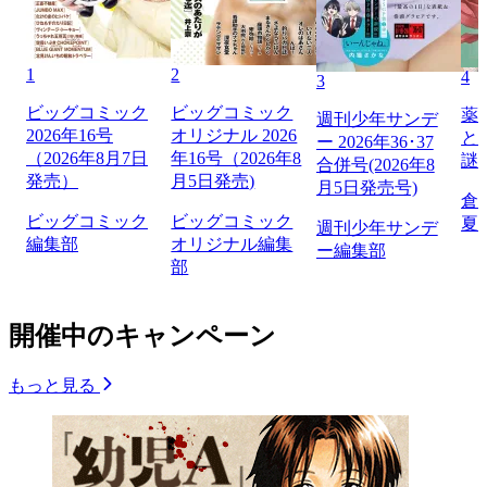
1
2
4
3
ビッグコミック
ビッグコミック
薬
週刊少年サンデ
2026年16号
オリジナル 2026
と
ー 2026年36･37
（2026年8月7日
年16号（2026年8
謎
合併号(2026年8
発売）
月5日発売)
月5日発売号)
倉
ビッグコミック
ビッグコミック
夏
週刊少年サンデ
編集部
オリジナル編集
ー編集部
部
開催中のキャンペーン
もっと見る