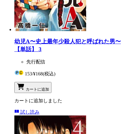
幼児A〜史上最年少殺人犯と呼ばれた男〜
【単話】 3
先行配信
153
/
¥168
(税込)
カートに追加
カートに追加しました
試し読み