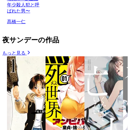
年少殺人犯と呼
ばれた男〜
髙橋一仁
夜サンデーの作品
もっと見る