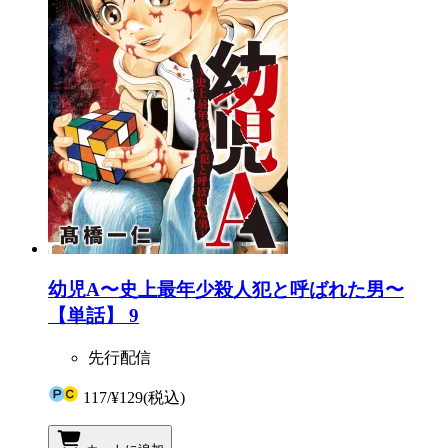
幼児A〜史上最年少殺人犯と呼ばれた男〜
【単話】 9
先行配信
117
/
¥129
(税込)