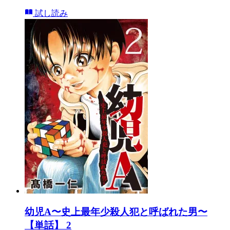
試し読み
幼児A〜史上最年少殺人犯と呼ばれた男〜
【単話】 2