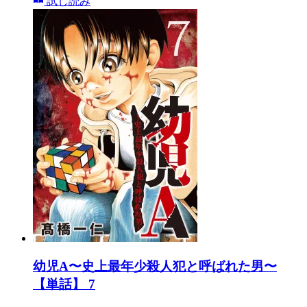
試し読み
幼児A〜史上最年少殺人犯と呼ばれた男〜
【単話】 7