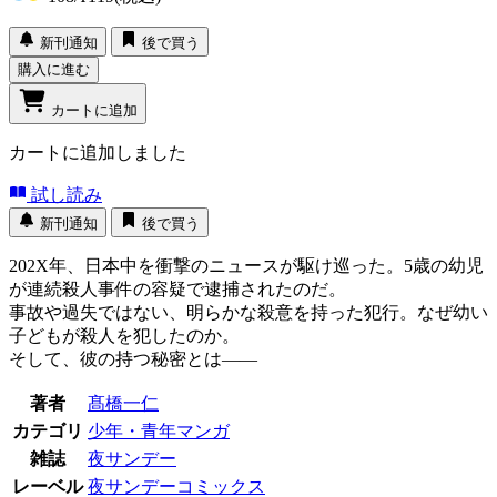
新刊通知
後で買う
購入に進む
カートに追加
カートに追加しました
試し読み
新刊通知
後で買う
202X年、日本中を衝撃のニュースが駆け巡った。5歳の幼児
が連続殺人事件の容疑で逮捕されたのだ。
事故や過失ではない、明らかな殺意を持った犯行。なぜ幼い
子どもが殺人を犯したのか。
そして、彼の持つ秘密とは――
著者
髙橋一仁
カテゴリ
少年・青年マンガ
雑誌
夜サンデー
レーベル
夜サンデーコミックス