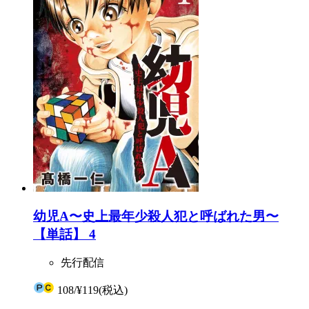
幼児A〜史上最年少殺人犯と呼ばれた男〜
【単話】 4
先行配信
108
/
¥119
(税込)