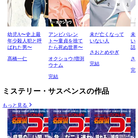
幼児A〜史上最
アンビバレン
未だ亡くなって
未
年少殺人犯と呼
ト〜童貞を捨て
いない人
い
ばれた男〜
たら死ぬ世界〜
話
さおとめやぎ
髙橋一仁
オクショウ/増渕
さ
完結
ウナム
完
完結
ミステリー・サスペンスの作品
もっと見る