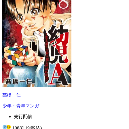
髙橋一仁
少年・青年マンガ
先行配信
108
/
¥119
(税込)