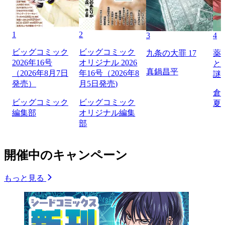
1
2
3
4
ビッグコミック
ビッグコミック
九条の大罪 17
薬
2026年16号
オリジナル 2026
と
真鍋昌平
（2026年8月7日
年16号（2026年8
謎
発売）
月5日発売)
倉
ビッグコミック
ビッグコミック
夏
編集部
オリジナル編集
部
開催中のキャンペーン
もっと見る