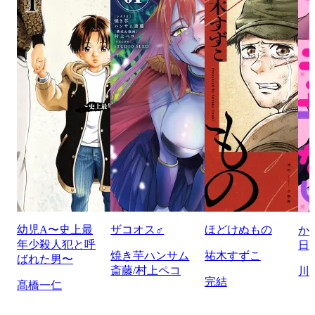
幼児A〜史上最
ザコオス♂
ほどけぬもの
か
年少殺人犯と呼
日
焼き芋ハンサム
祐木すずこ
ばれた男〜
斎藤/村上ペコ
川
完結
髙橋一仁