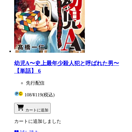
幼児A〜史上最年少殺人犯と呼ばれた男〜
【単話】 6
先行配信
108
/
¥119
(税込)
カートに追加
カートに追加しました