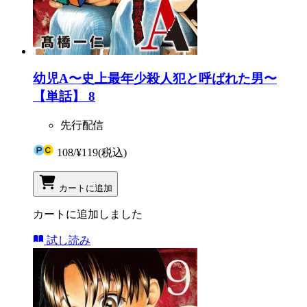
幼児A〜史上最年少殺人犯と呼ばれた男〜
【単話】 8
先行配信
108
/
¥119
(税込)
カートに追加
カートに追加しました
試し読み