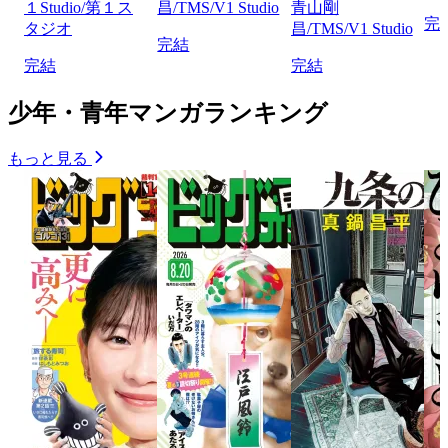
１Studio/第１ス
昌/TMS/V1 Studio
青山剛
完
タジオ
昌/TMS/V1 Studio
完結
完結
完結
少年・青年マンガランキング
もっと見る