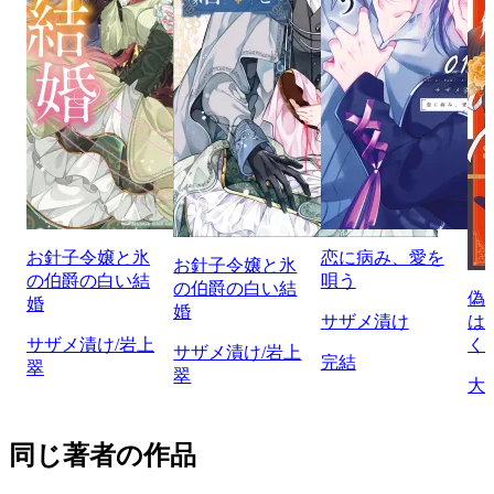
お針子令嬢と氷
恋に病み、愛を
お針子令嬢と氷
の伯爵の白い結
唄う
の伯爵の白い結
偽
婚
婚
サザメ漬け
は
サザメ漬け/岩上
く
サザメ漬け/岩上
完結
翠
翠
大
同じ著者の作品