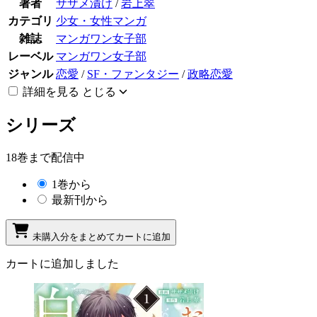
著者
サザメ漬け
/
岩上翠
カテゴリ
少女・女性マンガ
雑誌
マンガワン女子部
レーベル
マンガワン女子部
ジャンル
恋愛
/
SF・ファンタジー
/
政略恋愛
詳細を見る
とじる
シリーズ
18巻まで配信中
1巻から
最新刊から
未購入分をまとめてカートに追加
カートに追加しました