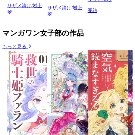
サザメ漬け/岩上
サザメ漬け/岩上
完結
翠
翠
マンガワン女子部の作品
もっと見る