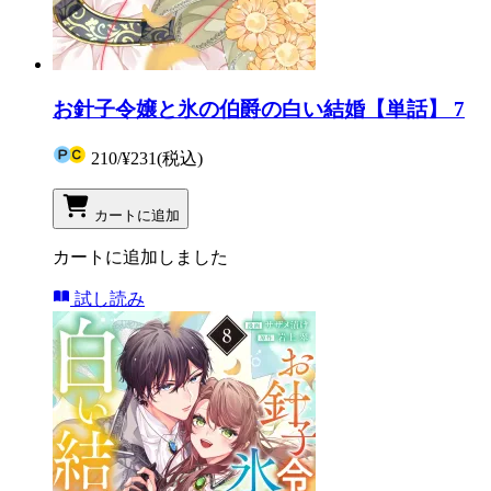
お針子令嬢と氷の伯爵の白い結婚【単話】 7
210
/
¥231
(税込)
カートに追加
カートに追加しました
試し読み