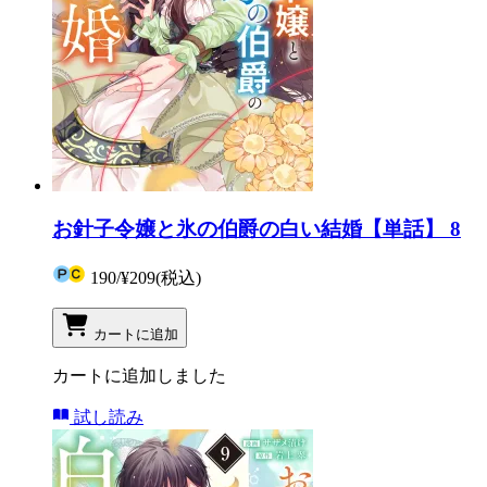
お針子令嬢と氷の伯爵の白い結婚【単話】 8
190
/
¥209
(税込)
カートに追加
カートに追加しました
試し読み