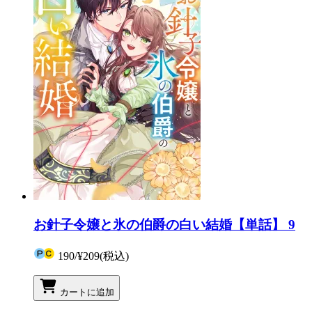
お針子令嬢と氷の伯爵の白い結婚【単話】 9
190
/
¥209
(税込)
カートに追加