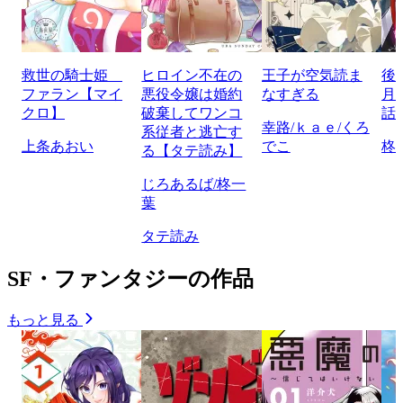
救世の騎士姫
ヒロイン不在の
王子が空気読ま
後
ファラン【マイ
悪役令嬢は婚約
なすぎる
月
クロ】
破棄してワンコ
話
幸路/ｋａｅ/くろ
系従者と逃亡す
上条あおい
でこ
柊
る【タテ読み】
じろあるば/柊一
葉
タテ読み
SF・ファンタジーの作品
もっと見る