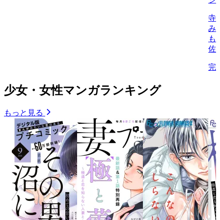
寺
み
も
佐
完
少女・女性マンガランキング
もっと見る