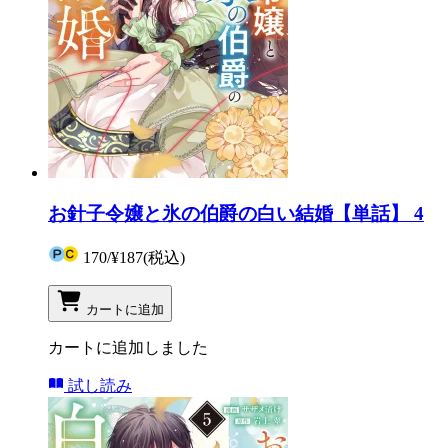
お針子令嬢と氷の伯爵の白い結婚【単話】 4
170
/
¥187
(税込)
カートに追加
カートに追加しました
試し読み