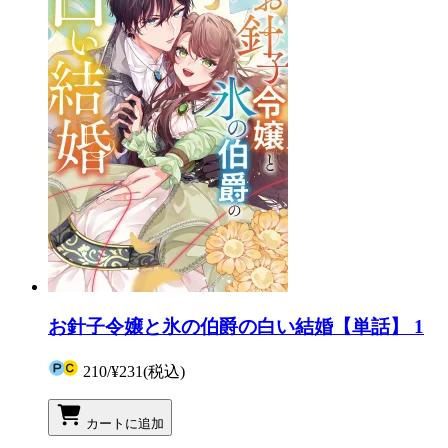
お針子令嬢と氷の伯爵の白い結婚【単話】 1
210
/
¥231
(税込)
カートに追加