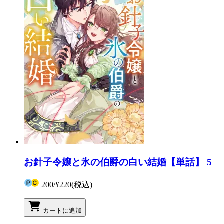
お針子令嬢と氷の伯爵の白い結婚【単話】 5
200
/
¥220
(税込)
カートに追加