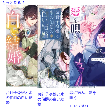
もっと見る
お針子令嬢と氷
恋に病み、愛を
お針子令嬢と氷
の伯爵の白い結
唄う
の伯爵の白い結
婚
婚
サザメ漬け