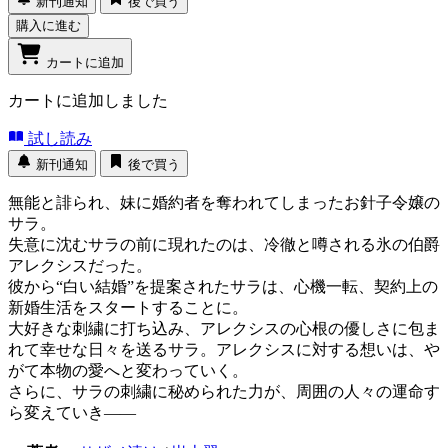
新刊通知
後で買う
購入に進む
カートに追加
カートに追加しました
試し読み
新刊通知
後で買う
無能と誹られ、妹に婚約者を奪われてしまったお針子令嬢の
サラ。
失意に沈むサラの前に現れたのは、冷徹と噂される氷の伯爵
アレクシスだった。
彼から“白い結婚”を提案されたサラは、心機一転、契約上の
新婚生活をスタートすることに。
大好きな刺繍に打ち込み、アレクシスの心根の優しさに包ま
れて幸せな日々を送るサラ。アレクシスに対する想いは、や
がて本物の愛へと変わっていく。
さらに、サラの刺繍に秘められた力が、周囲の人々の運命す
ら変えていき――