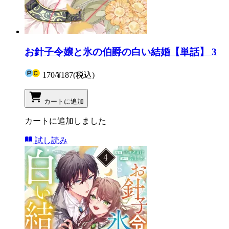
お針子令嬢と氷の伯爵の白い結婚【単話】 3
170
/
¥187
(税込)
カートに追加
カートに追加しました
試し読み