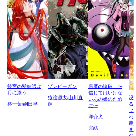
後宮の髪結師は
ゾンビーガン
悪魔の論破 〜
月に添う
信じてはいけな
猿渡源太/山川直
没
いあの娘のため
柊一葉/綱田早
輝
る
に〜
フ
洋介犬
れ
農
完結
ま
ジ