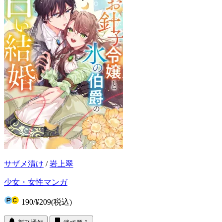
サザメ漬け
/
岩上翠
少女・女性マンガ
190
/
¥209
(税込)