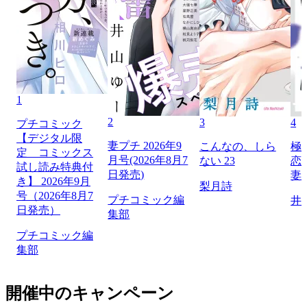
1
2
3
4
プチコミック
【デジタル限
妻プチ 2026年9
こんなの、しら
極
定 コミックス
月号(2026年8月7
ない 23
恋
試し読み特典付
日発売)
妻
き】 2026年9月
梨月詩
号（2026年8月7
プチコミック編
井
日発売）
集部
プチコミック編
集部
開催中のキャンペーン