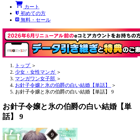
カート
初めての方
無料・セール
トップ
＞
少女・女性マンガ
＞
マンガワン女子部
＞
お針子令嬢と氷の伯爵の白い結婚【単話】
＞
お針子令嬢と氷の伯爵の白い結婚【単話】 9
お針子令嬢と氷の伯爵の白い結婚【単
話】 9