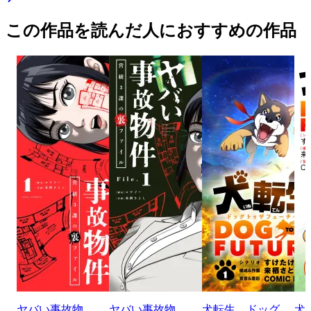
この作品を読んだ人におすすめの作品
ヤバい事故物
ヤバい事故物
犬転生 ドッグ
犬