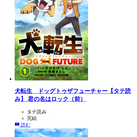
犬転生 ドッグトゥザフューチャー【タテ読
み】 君の名はロック（前）
タテ読み
完結
読む