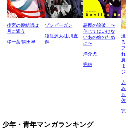
後宮の髪結師は
ゾンビーガン
悪魔の論破 〜
月に添う
信じてはいけな
猿渡源太/山川直
没
いあの娘のため
柊一葉/綱田早
輝
る
に〜
フ
洋介犬
れ
農
完結
ま
ジ
寺
み
も
佐
完
少年・青年マンガランキング