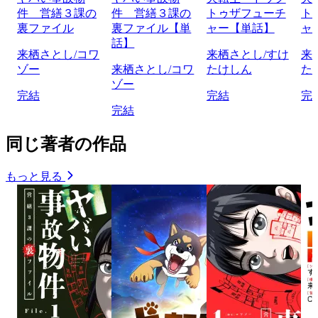
件 営繕３課の
件 営繕３課の
トゥザフューチ
ト
裏ファイル
裏ファイル【単
ャー【単話】
ャ
話】
来栖さとし/コワ
来栖さとし/すけ
来
ゾー
来栖さとし/コワ
たけしん
た
ゾー
完結
完結
完
完結
同じ著者の作品
もっと見る