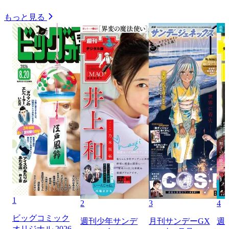
もっと見る
1
2
3
4
ビッグコミック
週刊少年サンデ
月刊サンデーGX
週
オリジナル 2026