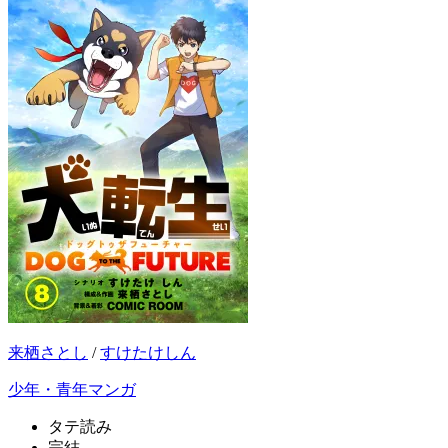
来栖さとし
/
すけたけしん
少年・青年マンガ
タテ読み
完結