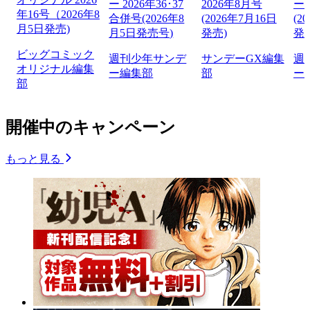
ー 2026年36･37
2026年8月号
ー 
年16号（2026年8
合併号(2026年8
(2026年7月16日
(2
月5日発売)
月5日発売号)
発売)
発
ビッグコミック
週刊少年サンデ
サンデーGX編集
週
オリジナル編集
ー編集部
部
ー
部
開催中のキャンペーン
もっと見る