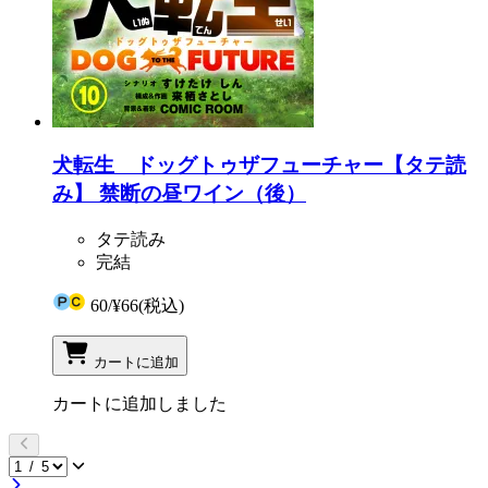
犬転生 ドッグトゥザフューチャー【タテ読
み】 禁断の昼ワイン（後）
タテ読み
完結
60
/
¥66
(税込)
カートに追加
カートに追加しました