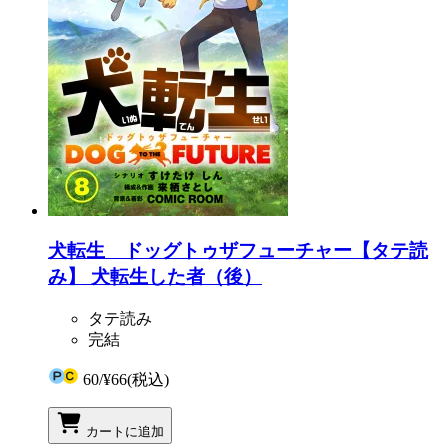
犬転生 ドッグトゥザフューチャー【タテ読
み】 犬転生した者（後）
タテ読み
完結
60
/
¥66
(税込)
カートに追加