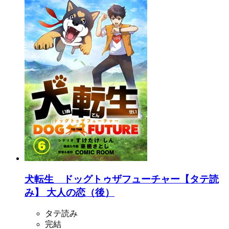
犬転生 ドッグトゥザフューチャー【タテ読
み】 大人の恋（後）
タテ読み
完結