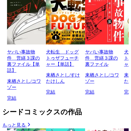
ヤバい事故物
犬転生 ドッグ
ヤバい事故物
犬
件 営繕３課の
トゥザフューチ
件 営繕３課の
ト
裏ファイル【単
ャー【単話】
裏ファイル
ャ
話】
来栖さとし/すけ
来栖さとし/コワ
来
来栖さとし/コワ
たけしん
ゾー
た
ゾー
完結
完結
完
完結
シードコミックスの作品
もっと見る