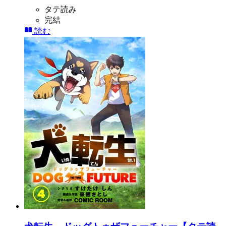
タテ読み
完結
読む