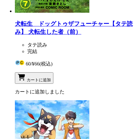
犬転生 ドッグトゥザフューチャー【タテ読
み】 犬転生した者（前）
タテ読み
完結
60
/
¥66
(税込)
カートに追加
カートに追加しました