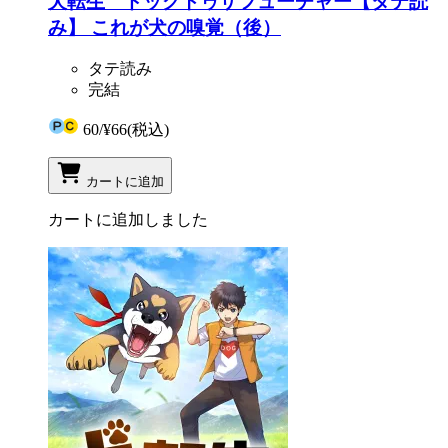
犬転生 ドッグトゥザフューチャー【タテ読
み】 これが犬の嗅覚（後）
タテ読み
完結
60
/
¥66
(税込)
カートに追加
カートに追加しました