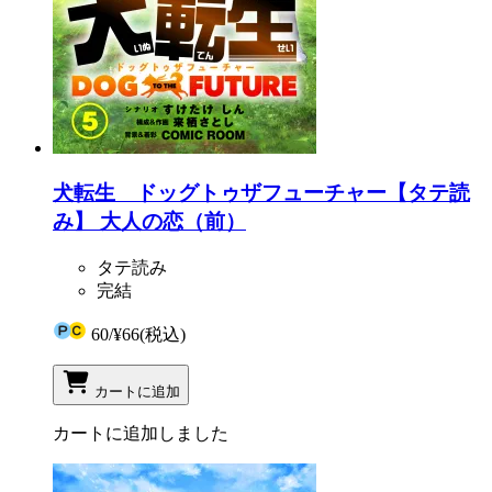
犬転生 ドッグトゥザフューチャー【タテ読
み】 大人の恋（前）
タテ読み
完結
60
/
¥66
(税込)
カートに追加
カートに追加しました