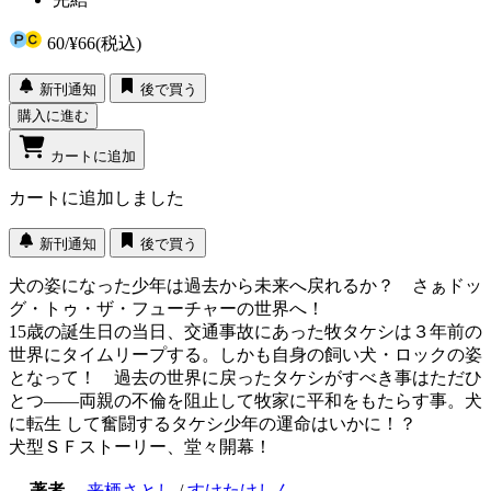
60
/
¥66
(税込)
新刊通知
後で買う
購入に進む
カートに追加
カートに追加しました
新刊通知
後で買う
犬の姿になった少年は過去から未来へ戻れるか？ さぁドッ
グ・トゥ・ザ・フューチャーの世界へ！
15歳の誕生日の当日、交通事故にあった牧タケシは３年前の
世界にタイムリープする。しかも自身の飼い犬・ロックの姿
となって！ 過去の世界に戻ったタケシがすべき事はただひ
とつ――両親の不倫を阻止して牧家に平和をもたらす事。犬
に転生 して奮闘するタケシ少年の運命はいかに！？
犬型ＳＦストーリー、堂々開幕！
著者
来栖さとし
/
すけたけしん