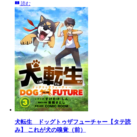
読む
犬転生 ドッグトゥザフューチャー【タテ読
み】 これが犬の嗅覚（前）