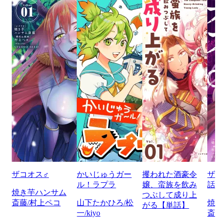
ザコオス♂
かいじゅうガー
攫われた酒豪令
ザ
ル！ラプラ
嬢、蛮族を飲み
話
焼き芋ハンサム
つぶして成り上
斎藤/村上ペコ
山下たかひろ/松
焼
がる【単話】
一/kiyo
斎