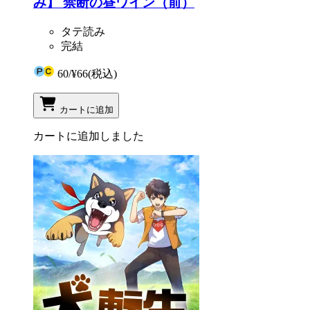
み】 禁断の昼ワイン（前）
タテ読み
完結
60
/
¥66
(税込)
カートに追加
カートに追加しました