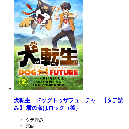
犬転生 ドッグトゥザフューチャー【タテ読
み】 君の名はロック（後）
タテ読み
完結