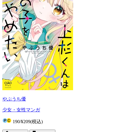
やぶうち優
少女・女性マンガ
190
/
¥209
(税込)