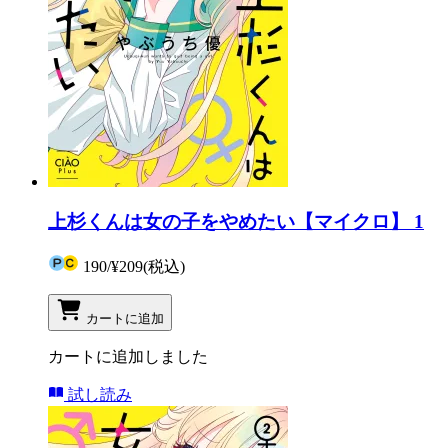
上杉くんは女の子をやめたい【マイクロ】 1
190
/
¥209
(税込)
カートに追加
カートに追加しました
試し読み