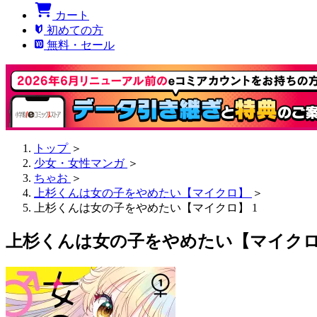
カート
初めての方
無料・セール
トップ
＞
少女・女性マンガ
＞
ちゃお
＞
上杉くんは女の子をやめたい【マイクロ】
＞
上杉くんは女の子をやめたい【マイクロ】 1
上杉くんは女の子をやめたい【マイクロ