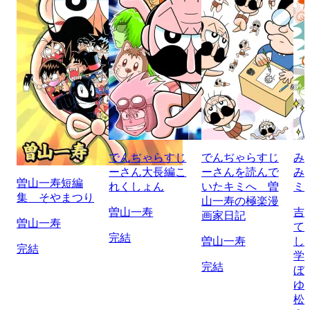
でんぢゃらすじ
でんぢゃらすじ
み
ーさん大長編こ
ーさんを読んで
み
曽山一寿短編
れくしょん
いたキミへ 曽
ミ
集 そやまつり
山一寿の極楽漫
曽山一寿
吉
画家日記
曽山一寿
て
完結
曽山一寿
し
完結
学
完結
ぼ
ゆ
松