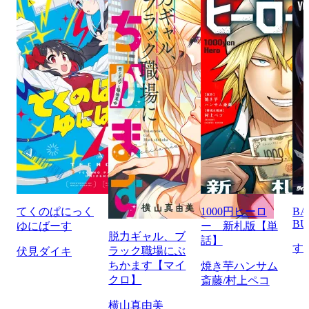
てくのぱにっく
1000円ヒーロ
BA
BU
ゆにばーす
ー 新札版【単
脱力ギャル、ブ
話】
す
ラック職場にぶ
伏見ダイキ
ちかます【マイ
焼き芋ハンサム
クロ】
斎藤/村上ペコ
横山真由美