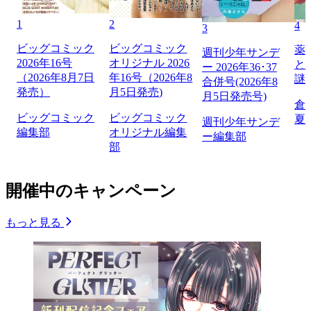
1
2
4
3
ビッグコミック
ビッグコミック
薬
週刊少年サンデ
2026年16号
オリジナル 2026
と
ー 2026年36･37
（2026年8月7日
年16号（2026年8
謎
合併号(2026年8
発売）
月5日発売)
月5日発売号)
倉
ビッグコミック
ビッグコミック
夏
週刊少年サンデ
編集部
オリジナル編集
ー編集部
部
開催中のキャンペーン
もっと見る