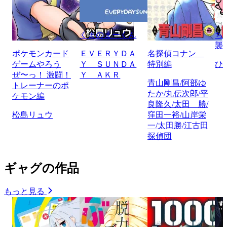
くまのまーくん
ち
襲
ポケモンカード
ＥＶＥＲＹＤＡ
名探偵コナン
ゲームやろう
Ｙ ＳＵＮＤＡ
特別編
ひ
ぜ〜っ！ 激闘！
Ｙ ＡＫＲ
青山剛昌/阿部ゆ
トレーナーのポ
たか/丸伝次郎/平
ケモン編
良隆久/太田 勝/
松島リュウ
窪田一裕/山岸栄
一/太田勝/江古田
探偵団
ギャグの作品
もっと見る