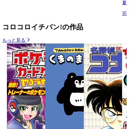
夏
完
コロコロイチバン!の作品
もっと見る