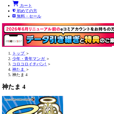
カート
初めての方
無料・セール
トップ
＞
少年・青年マンガ
＞
コロコロイチバン!
＞
神たま
＞
神たま 4
神たま 4