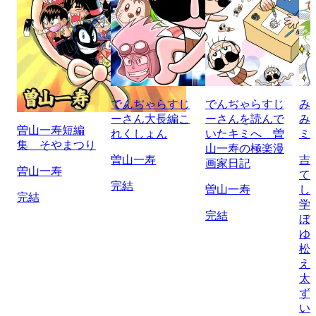
でんぢゃらすじ
でんぢゃらすじ
み
ーさん大長編こ
ーさんを読んで
み
曽山一寿短編
れくしょん
いたキミへ 曽
ミ
集 そやまつり
山一寿の極楽漫
曽山一寿
吉
画家日記
曽山一寿
て
完結
曽山一寿
し
完結
学
完結
ぼ
ゆ
松
え
太
ず
い