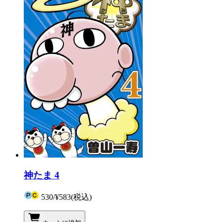
神たま 4
530
/
¥583
(税込)