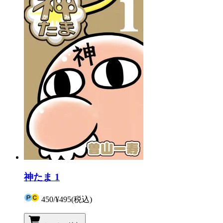
神たま 1
450
/
¥495
(税込)