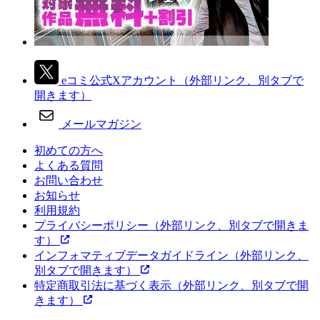
eコミ公式Xアカウント
（外部リンク、別タブで
開きます）
メールマガジン
初めての方へ
よくある質問
お問い合わせ
お知らせ
利用規約
プライバシーポリシー
（外部リンク、別タブで開きま
す）
インフォマティブデータガイドライン
（外部リンク、
別タブで開きます）
特定商取引法に基づく表示
（外部リンク、別タブで開
きます）