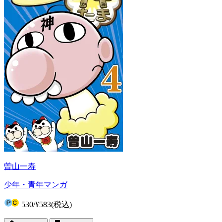
曽山一寿
少年・青年マンガ
530
/
¥583
(税込)