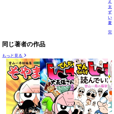
え
太
ず
い
夏
完
同じ著者の作品
もっと見る