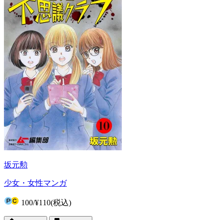
坂元勲
少女・女性マンガ
100
/
¥110
(税込)