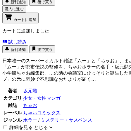
新刊通知
後で買う
購入に進む
カートに追加
カートに追加しました
試し読み
新刊通知
後で買う
日本唯一のスーパーオカルト雑誌「ムー」と「ちゃお」、
「ムー」が都市伝説の監修を、ちゃおホラーの名手・坂元
小学館ちゃお編集部。…の隣の会議室にひっそりと誕生した
ブ」の元に奇妙で不思議なおたよりが届く…
著者
坂元勲
カテゴリ
少女・女性マンガ
雑誌
ちゃお
レーベル
ちゃおコミックス
ジャンル
ホラー
/
ミステリー・サスペンス
詳細を見る
とじる