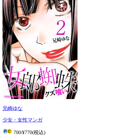
兄崎ゆな
少女・女性マンガ
700
/
¥770
(税込)