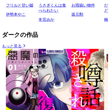
フリルと甘い嘘
うさぎくんは食
お瑕疵い物件
だ
べられたい
ど
伊勢本やこ
坂元勲
冬宮みか
楠
ダークの作品
もっと見る