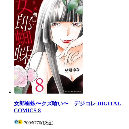
女郎蜘蛛〜クズ喰い〜 デジコレ DIGITAL
COMICS 8
700
/
¥770
(税込)