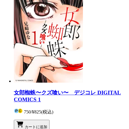
女郎蜘蛛〜クズ喰い〜 デジコレ DIGITAL
COMICS 1
750
/
¥825
(税込)
カートに追加