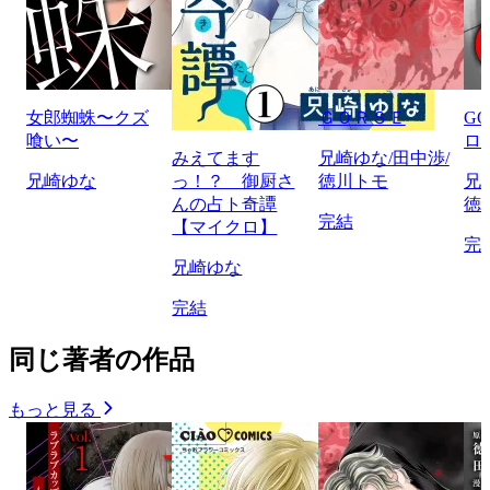
女郎蜘蛛〜クズ
ＧＯＲＳＥ
G
喰い〜
ロ
みえてます
兄崎ゆな/田中渉/
兄崎ゆな
っ！？ 御厨さ
徳川トモ
兄
んの占ト奇譚
徳
完結
【マイクロ】
完
兄崎ゆな
完結
同じ著者の作品
もっと見る