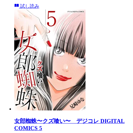
試し読み
女郎蜘蛛〜クズ喰い〜 デジコレ DIGITAL
COMICS 5