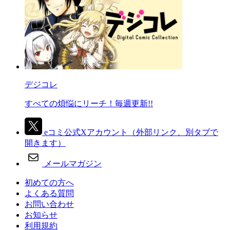
デジコレ
すべての煩悩にリーチ！毎週更新!!
eコミ公式Xアカウント
（外部リンク、別タブで
開きます）
メールマガジン
初めての方へ
よくある質問
お問い合わせ
お知らせ
利用規約