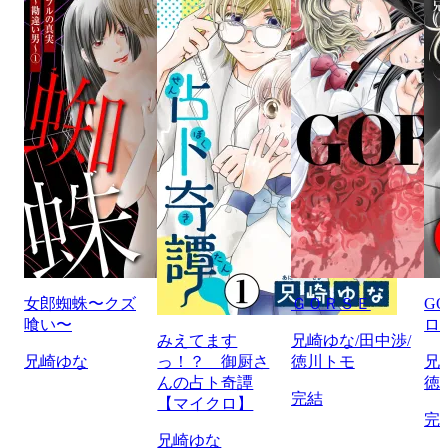
女郎蜘蛛〜クズ
ＧＯＲＳＥ
G
喰い〜
ロ
みえてます
兄崎ゆな/田中渉/
兄崎ゆな
っ！？ 御厨さ
徳川トモ
兄
んの占ト奇譚
徳
完結
【マイクロ】
完
兄崎ゆな