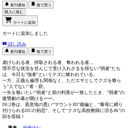
新刊通知
後で買う
購入に進む
カートに追加
カートに追加しました
試し読み
新刊通知
後で買う
虐げられる者、搾取される者、奪われる者…
理不尽な状況を甘んじて受け入れざるを得ない”弱者”たち
は、今日も”強者”というクズに喰われている。
一方、正義も倫理も関係なく、ただエサとしてクズを喰ら
う”人でない”者・碧。
一矢を報いたい”弱者”と碧の利害が一致したとき、”弱者”の
復讐劇の幕が開けるーー。
DC2巻は、底意地の悪い”マウントJD”後編と、“毒母に縛り
付けられるDCの初恋”、そして“クズな高校教師に沼るJK”の
回を収録！
著者
兄崎ゆな