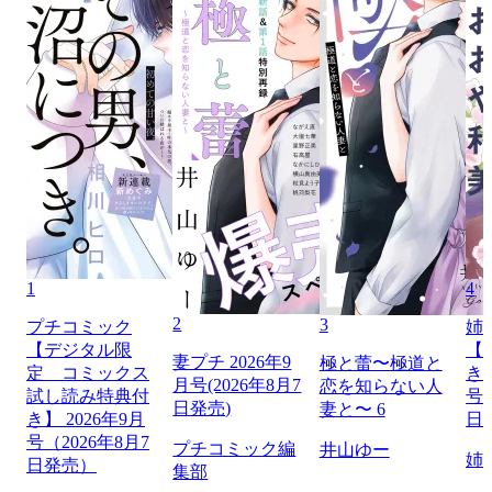
1
4
2
3
プチコミック
姉
【デジタル限
【
妻プチ 2026年9
極と蕾〜極道と
定 コミックス
き】
月号(2026年8月7
恋を知らない人
試し読み特典付
号（
日発売)
妻と〜 6
き】 2026年9月
日
号（2026年8月7
プチコミック編
井山ゆー
姉
日発売）
集部