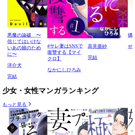
悪魔の論破 〜
噂話に殺される
燐
信じてはいけな
#サレ妻はSNSで
高見亜紗
せ
いあの娘のため
復讐する【マイ
に〜
完結
クロ】
洋介犬
なかにしひろみ
完結
少女・女性マンガランキング
もっと見る