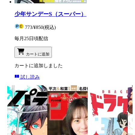
少年サンデーS（スーパー）
773
/
¥850
(税込)
毎月25日頃配信
カートに追加
カートに追加しました
試し読み