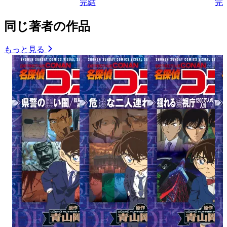
完結
完
同じ著者の作品
もっと見る