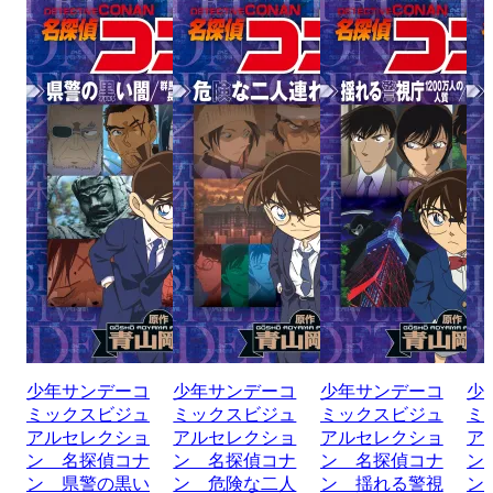
少年サンデーコ
少年サンデーコ
少年サンデーコ
少
ミックスビジュ
ミックスビジュ
ミックスビジュ
ミ
アルセレクショ
アルセレクショ
アルセレクショ
ア
ン 名探偵コナ
ン 名探偵コナ
ン 名探偵コナ
ン
ン 県警の黒い
ン 危険な二人
ン 揺れる警視
ン