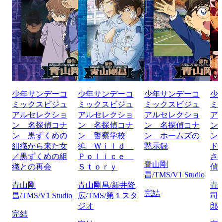
少年サンデーコ
少年サンデーコ
少年サンデーコ
少
ミックスビジュ
ミックスビジュ
ミックスビジュ
ミ
アルセレクショ
アルセレクショ
アルセレクショ
ア
ン 名探偵コナ
ン 名探偵コナ
ン 名探偵コナ
ン
ン 黒ずくめの
ン 警察学校
ン ホームズの
ン
組織から来た女
編 Ｗｉｌｄ
黙示録
ド
／黒ずくめの組
Ｐｏｌｉｃｅ
さ
青山剛
織との再会
Ｓｔｏｒｙ
偵
昌/TMS/V1 Studio
青山剛
青山剛昌/新井隆
青
完結
昌/TMS/V1 Studio
広/TMS/第１スタ
司
ジオ
郎/
完結