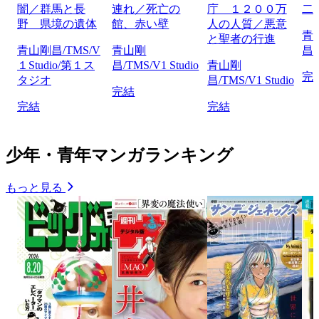
闇／群馬と長
連れ／死亡の
庁 １２００万
二
野 県境の遺体
館、赤い壁
人の人質／悪意
青
と聖者の行進
青山剛昌/TMS/V
青山剛
昌/
１Studio/第１ス
昌/TMS/V1 Studio
青山剛
完
タジオ
昌/TMS/V1 Studio
完結
完結
完結
少年・青年マンガランキング
もっと見る