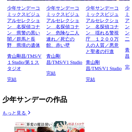
少年サンデーコ
少年サンデーコ
少年サンデーコ
少
ミックスビジュ
ミックスビジュ
ミックスビジュ
ミ
アルセレクショ
アルセレクショ
アルセレクショ
ア
ン 名探偵コナ
ン 名探偵コナ
ン 名探偵コナ
ン
ン 県警の黒い
ン 危険な二人
ン 揺れる警視
ン
闇／群馬と長
連れ／死亡の
庁 １２００万
二
野 県境の遺体
館、赤い壁
人の人質／悪意
青
と聖者の行進
青山剛昌/TMS/V
青山剛
昌/
１Studio/第１ス
昌/TMS/V1 Studio
青山剛
完
タジオ
昌/TMS/V1 Studio
完結
完結
完結
少年サンデーの作品
もっと見る