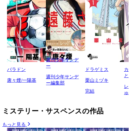
週刊少年サンデ
ー
パラドン
ドラゲミス
カ
と
週刊少年サンデ
唐々煙/一陽基
栗山ミヅキ
ー編集部
レ
完結
ゅ
ミステリー・サスペンスの作品
もっと見る