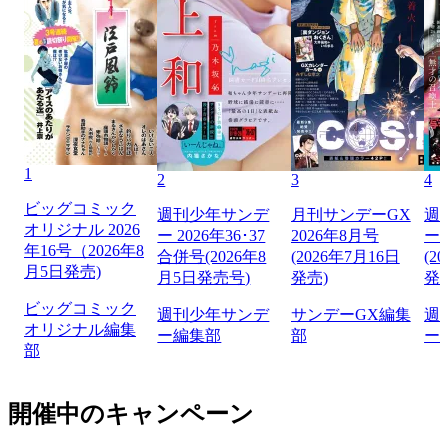
1
2
3
4
ビッグコミック
週刊少年サンデ
月刊サンデーGX
週
オリジナル 2026
ー 2026年36･37
2026年8月号
ー 
年16号（2026年8
合併号(2026年8
(2026年7月16日
(2
月5日発売)
月5日発売号)
発売)
発
ビッグコミック
週刊少年サンデ
サンデーGX編集
週
オリジナル編集
ー編集部
部
ー
部
開催中のキャンペーン