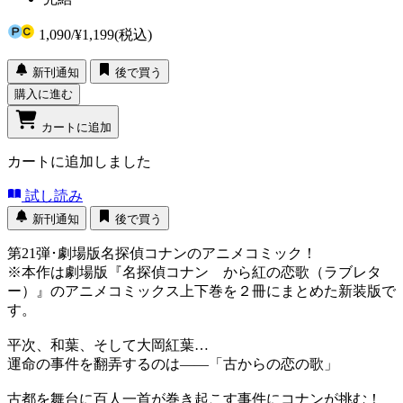
1,090
/
¥1,199
(税込)
新刊通知
後で買う
購入に進む
カートに追加
カートに追加しました
試し読み
新刊通知
後で買う
第21弾･劇場版名探偵コナンのアニメコミック！
※本作は劇場版『名探偵コナン から紅の恋歌（ラブレタ
ー）』のアニメコミックス上下巻を２冊にまとめた新装版で
す。
平次、和葉、そして大岡紅葉…
運命の事件を翻弄するのは――「古からの恋の歌」
古都を舞台に百人一首が巻き起こす事件にコナンが挑む！