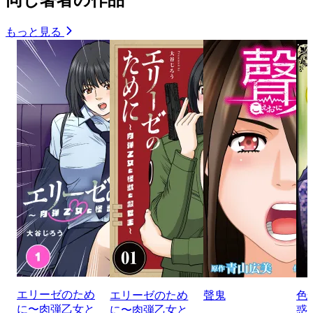
もっと見る
エリーゼのため
エリーゼのため
聲鬼
色
に〜肉弾乙女と
に〜肉弾乙女と
惑