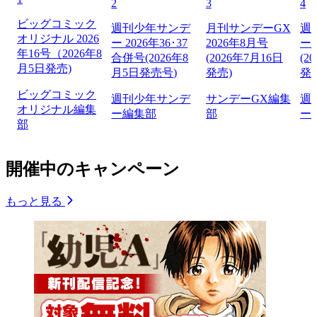
2
3
4
ビッグコミック
週刊少年サンデ
月刊サンデーGX
週
オリジナル 2026
ー 2026年36･37
2026年8月号
ー 
年16号（2026年8
合併号(2026年8
(2026年7月16日
(2
月5日発売)
月5日発売号)
発売)
発
ビッグコミック
週刊少年サンデ
サンデーGX編集
週
オリジナル編集
ー編集部
部
ー
部
開催中のキャンペーン
もっと見る