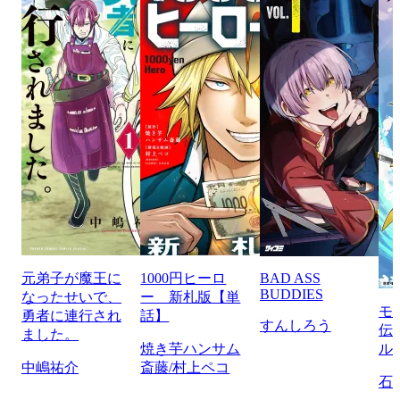
元弟子が魔王に
1000円ヒーロ
BAD ASS
BUDDIES
なったせいで、
ー 新札版【単
モ
勇者に連行され
話】
すんしろう
伝
ました。
焼き芋ハンサム
ル
中嶋祐介
斎藤/村上ペコ
石