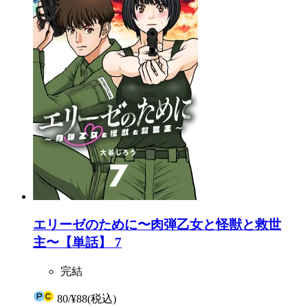
エリーゼのために〜肉弾乙女と怪獣と救世
主〜【単話】 7
完結
80
/
¥88
(税込)