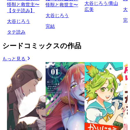
大谷じろう/青山
怪獣と救世主〜
怪獣と救世主〜
広美
大
【タテ読み】
大谷じろう
完
大谷じろう
完結
タテ読み
シードコミックスの作品
もっと見る