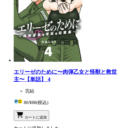
エリーゼのために〜肉弾乙女と怪獣と救世
主〜【単話】 4
完結
80
/
¥88
(税込)
カートに追加