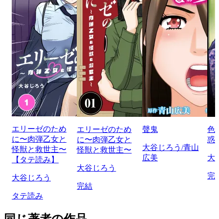
エリーゼのため
エリーゼのため
聲鬼
色
に〜肉弾乙女と
に〜肉弾乙女と
惑
大谷じろう/青山
怪獣と救世主〜
怪獣と救世主〜
広美
大
【タテ読み】
大谷じろう
完
大谷じろう
完結
タテ読み
同じ著者の作品