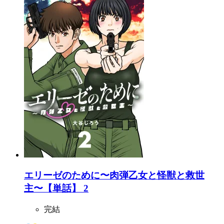
エリーゼのために〜肉弾乙女と怪獣と救世
主〜【単話】 2
完結