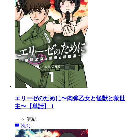
エリーゼのために〜肉弾乙女と怪獣と救世
主〜【単話】 1
完結
読む