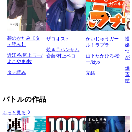
碧のかたみ【タ
ザコオス♂
かいじゅうガー
攫
テ読み】
ル！ラプラ
嬢
焼き芋ハンサム
つ
近江谷/尾上与一/
斎藤/村上ペコ
山下たかひろ/松
が
よこやま/牧
一/kiyo
焼
タテ読み
完結
斎
桔
バトルの作品
もっと見る