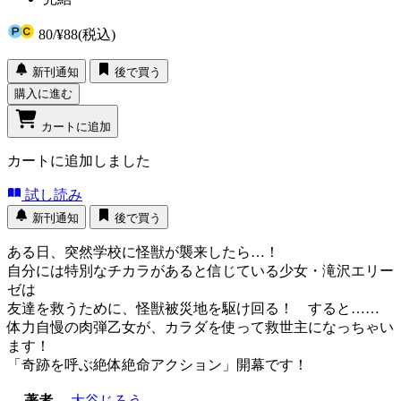
80
/
¥88
(税込)
新刊通知
後で買う
購入に進む
カートに追加
カートに追加しました
試し読み
新刊通知
後で買う
ある日、突然学校に怪獣が襲来したら…！
自分には特別なチカラがあると信じている少女・滝沢エリー
ゼは
友達を救うために、怪獣被災地を駆け回る！ すると……
体力自慢の肉弾乙女が、カラダを使って救世主になっちゃい
ます！
「奇跡を呼ぶ絶体絶命アクション」開幕です！
著者
大谷じろう