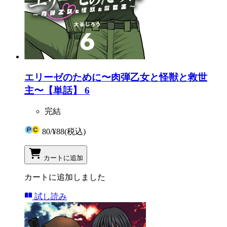
エリーゼのために〜肉弾乙女と怪獣と救世
主〜【単話】 6
完結
80
/
¥88
(税込)
カートに追加
カートに追加しました
試し読み