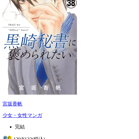
宮坂香帆
少女・女性マンガ
完結