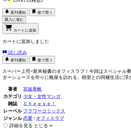
120
/
¥132
(税込)
新刊通知
後で買う
購入に進む
カートに追加
カートに追加しました
試し読み
新刊通知
後で買う
スーパー上司×新米秘書のオフィスラブ！今回はスペシャル
ダーシューズを作りに靴屋を訪れる。樹里との同棲生活に浮
著者
宮坂香帆
カテゴリ
少女・女性マンガ
雑誌
Ｃｈｅｅｓｅ！
レーベル
フラワーコミックス
ジャンル
恋愛
/
オフィスラブ
詳細を見る
とじる