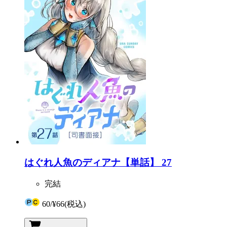
はぐれ人魚のディアナ【単話】 27
完結
60
/
¥66
(税込)