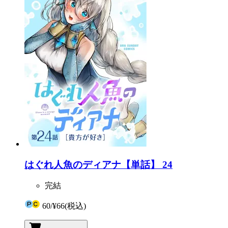
はぐれ人魚のディアナ【単話】 24
完結
60
/
¥66
(税込)