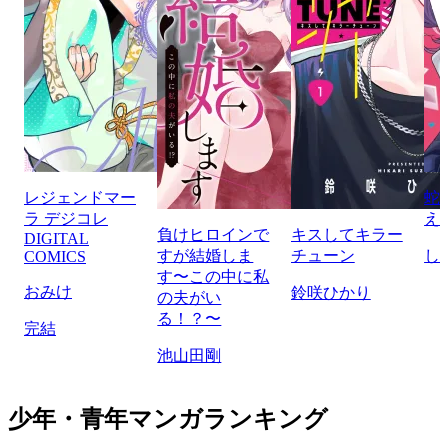
レジェンドマー
蛇
ラ デジコレ
え
負けヒロインで
キスしてキラー
DIGITAL
すが結婚しま
チューン
し
COMICS
す〜この中に私
おみけ
鈴咲ひかり
の夫がい
る！？〜
完結
池山田剛
少年・青年マンガランキング