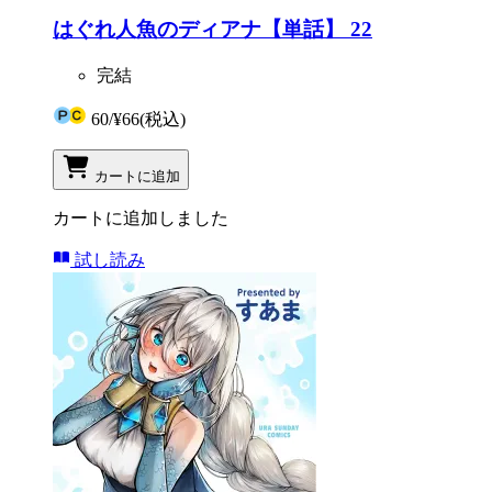
はぐれ人魚のディアナ【単話】 22
完結
60
/
¥66
(税込)
カートに追加
カートに追加しました
試し読み