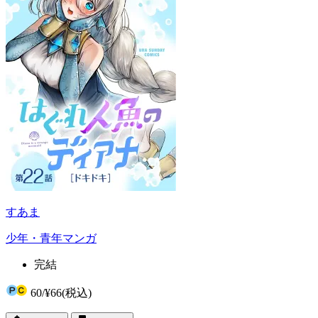
すあま
少年・青年マンガ
完結
60
/
¥66
(税込)