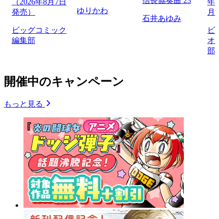
信長協奏曲 23
（2026年8月7日
年1
ゆりかわ
発売）
月
石井あゆみ
ビッグコミック
ビ
編集部
オ
部
開催中のキャンペーン
もっと見る