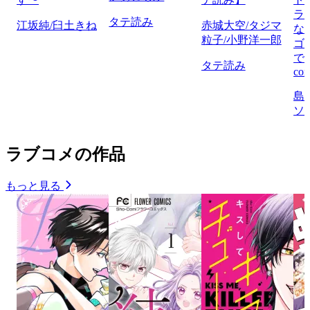
ラ
タテ読み
江坂純/臼土きね
赤城大空/タジマ
な
粒子/小野洋一郎
ゴ
で
タテ読み
com
島
ソ
ラブコメの作品
もっと見る