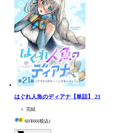
はぐれ人魚のディアナ【単話】 21
完結
60
/
¥66
(税込)