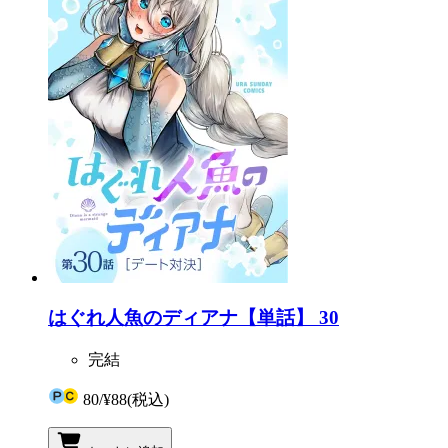
はぐれ人魚のディアナ【単話】 30
完結
80
/
¥88
(税込)