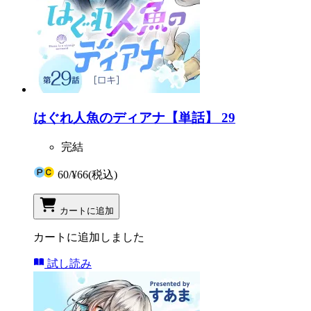
はぐれ人魚のディアナ【単話】 29
完結
60
/
¥66
(税込)
カートに追加
カートに追加しました
試し読み