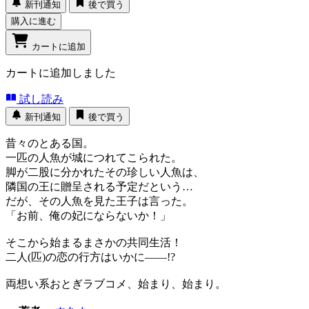
新刊通知
後で買う
購入に進む
カートに追加
カートに追加しました
試し読み
新刊通知
後で買う
昔々のとある国。
一匹の人魚が城につれてこられた。
脚が二股に分かれたその珍しい人魚は、
隣国の王に贈呈される予定だという…
だが、その人魚を見た王子は言った。
「お前、俺の妃にならないか！」
そこから始まるまさかの共同生活！
二人(匹)の恋の行方はいかに――!?
両想い系おとぎラブコメ、始まり、始まり。