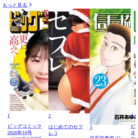
もっと見る
1
4
2
ビッグコミック
ビ
はじめてのセフ
3
2026年16号
オリ
レ 3