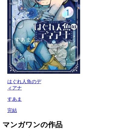
はぐれ人魚のデ
ィアナ
すあま
完結
マンガワンの作品