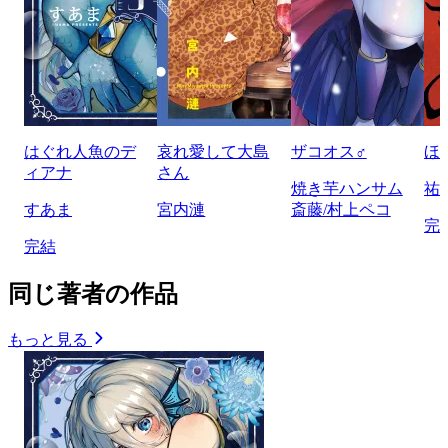
はぐれ人魚のデ
哀れ愛して大島
ザコオス♂
ほ
ィアナ
さん
焼き芋ハンサム
祐
すあま
宮内漣
斎藤/村上ペコ
完
完結
同じ著者の作品
もっと見る