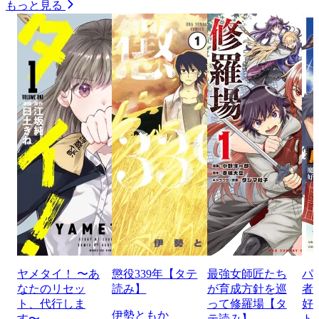
もっと見る
ヤメタイ！ 〜あ
懲役339年【タテ
最強女師匠たち
パ
なたのリセッ
読み】
が育成方針を巡
者
ト、代行しま
って修羅場【タ
好
伊勢ともか
す〜
テ読み】
ト