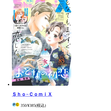
Ｓｈｏ−ＣｏｍｉＸ
350
/
¥385
(税込)