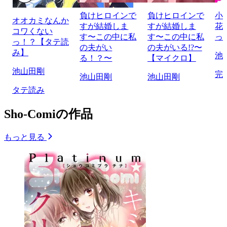
負けヒロインで
負けヒロインで
小
オオカミなんか
すが結婚しま
すが結婚しま
花
コワくない
す〜この中に私
す〜この中に私
っ
っ！？【タテ読
の夫がい
の夫がいる!?〜
み】
池
る！？〜
【マイクロ】
池山田剛
完
池山田剛
池山田剛
タテ読み
Sho-Comiの作品
もっと見る