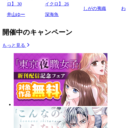
ロ】 30
イクロ】 26
しがの夷織
わ
井山ゆー
深海魚
開催中のキャンペーン
もっと見る