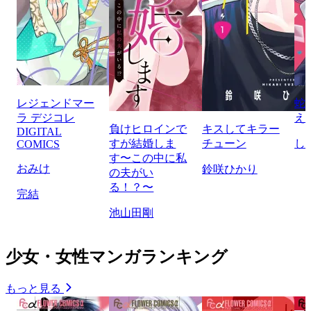
レジェンドマー
蛇
ラ デジコレ
え
負けヒロインで
キスしてキラー
DIGITAL
すが結婚しま
チューン
し
COMICS
す〜この中に私
おみけ
鈴咲ひかり
の夫がい
る！？〜
完結
池山田剛
少女・女性マンガランキング
もっと見る