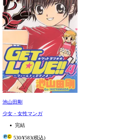
池山田剛
少女・女性マンガ
完結
530
/
¥583
(税込)