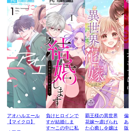
アオハルエール
負けヒロインで
覇王様の異世界
偏
【マイクロ】
すが結婚しま
花嫁〜虐げられ
あ
す〜この中に私
た心癒し令嬢は
版