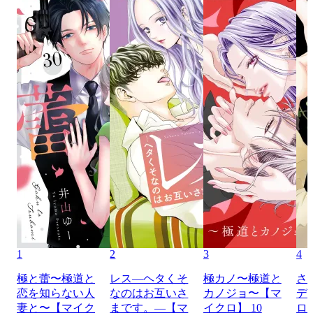
1
2
3
4
極と蕾〜極道と
レス―ヘタくそ
極カノ〜極道と
さ
恋を知らない人
なのはお互いさ
カノジョ〜【マ
デ
妻と〜【マイク
まです。―【マ
イクロ】 10
ロ】