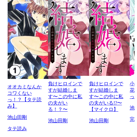
負けヒロインで
負けヒロインで
小
オオカミなんか
すが結婚しま
すが結婚しま
花
コワくない
す〜この中に私
す〜この中に私
っ
っ！？【タテ読
の夫がい
の夫がいる!?〜
み】
池
る！？〜
【マイクロ】
池山田剛
完
池山田剛
池山田剛
タテ読み