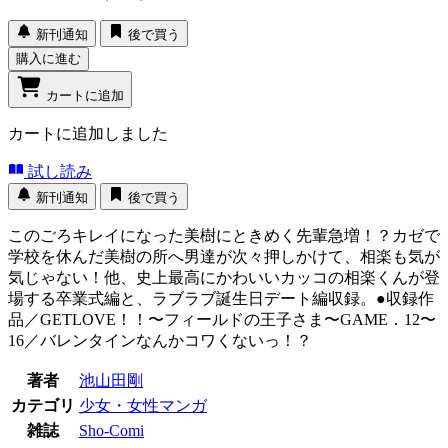
新刊通知
後で買う
購入に進む
カートに追加
カートに追加しました
試し読み
新刊通知
後で買う
このごろキレイになった美樹にときめく先輩急増！？カゼで
学校を休んだ美樹の所へ男達が次々押しかけて、相楽も気が
気じゃない！他、史上最高にかわいいカッコの相楽くんが登
場する卒業式編と、ラブラブ誕生日デート編収録。●収録作
品／GETLOVE！！〜フィールドの王子さま〜GAME．12〜
16／バレンタインなんかコワくないっ！？
著者
池山田剛
カテゴリ
少女・女性マンガ
雑誌
Sho-Comi