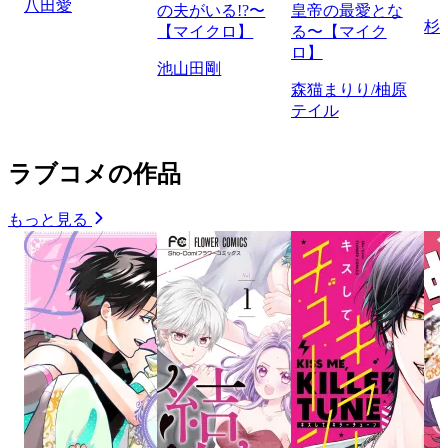
八田愛
の夫がいる!?〜
皇帝の最愛とな
杉
【マイクロ】
る〜【マイク
ロ】
池山田剛
森猫まりり/柚原
テイル
ラブコメの作品
もっと見る