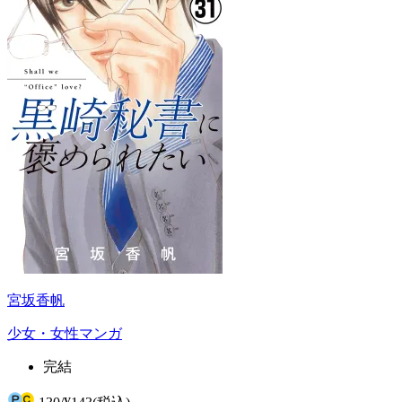
宮坂香帆
少女・女性マンガ
完結