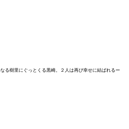
になる樹里にぐっとくる黒崎。２人は再び幸せに結ばれるー