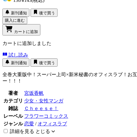
130
/
¥143
(税込)
新刊通知
後で買う
購入に進む
カートに追加
カートに追加しました
試し読み
新刊通知
後で買う
全巻大重版中！スーパー上司×新米秘書のオフィスラブ！お
ー！！！
著者
宮坂香帆
カテゴリ
少女・女性マンガ
雑誌
Ｃｈｅｅｓｅ！
レーベル
フラワーコミックス
ジャンル
恋愛
/
オフィスラブ
詳細を見る
とじる