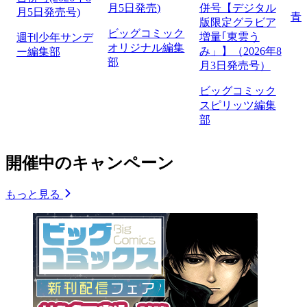
月5日発売)
併号【デジタル
月5日発売号)
青
版限定グラビア
ビッグコミック
増量｢東雲う
週刊少年サンデ
オリジナル編集
み」】（2026年8
ー編集部
部
月3日発売号）
ビッグコミック
スピリッツ編集
部
開催中のキャンペーン
もっと見る