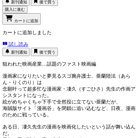
新刊通知
後で買う
購入に進む
カートに追加
カートに追加しました
試し読み
新刊通知
後で買う
狙われた映画産業…話題のファスト映画編
漫画家になりたいと夢見るスゴ腕弁護士、亜蘭陸法（あら
ん・りくのり）は
念願叶って超多忙な漫画家・凄久（すごひさ）先生の作画ア
シスタントになった。
絵がめちゃくちゃ下手で全然役に立てない亜蘭だが、
海賊版サイト「漫画谷」を閉鎖に追い込むなど、日夜、漫画
のために戦っている。
ある日、凄久先生の漫画を映画化したいという話が舞い込ん
だ。