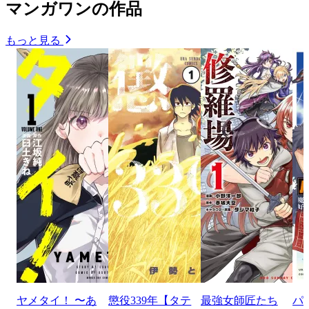
マンガワンの作品
もっと見る
ヤメタイ！ 〜あ
懲役339年【タテ
最強女師匠たち
パ