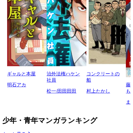
ギャルと本屋
治外法権ハケン
コンクリートの
社員
船
明石アカ
藤
松一/田田田田
村上たかし
も
ま
少年・青年マンガランキング