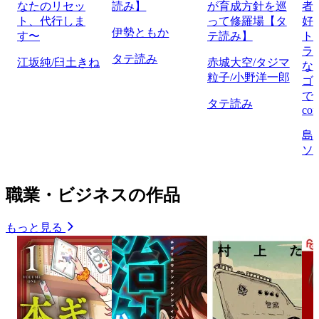
なたのリセッ
読み】
が育成方針を巡
者
ト、代行しま
って修羅場【タ
好
伊勢ともか
す〜
テ読み】
ト
ラ
タテ読み
江坂純/臼土きね
赤城大空/タジマ
な
粒子/小野洋一郎
ゴ
で
タテ読み
com
島
ソ
職業・ビジネスの作品
もっと見る