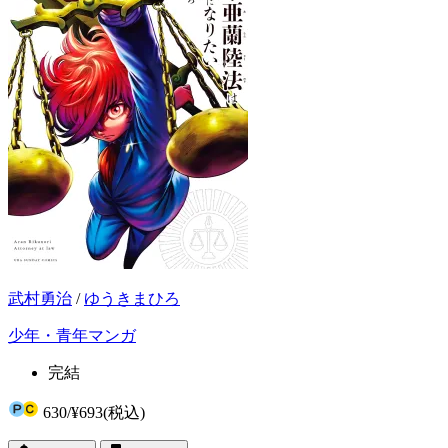
武村勇治
/
ゆうきまひろ
少年・青年マンガ
完結
630
/
¥693
(税込)