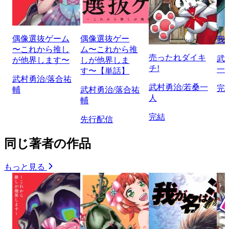
偶像選抜ゲーム
偶像選抜ゲー
我
〜これから推し
ム〜これから推
売ったれダイキ
武
が他界します〜
しが他界しま
チ!
一
す〜【単話】
武村勇治/落合祐
武村勇治/若桑一
完
輔
武村勇治/落合祐
人
輔
完結
先行配信
同じ著者の作品
もっと見る