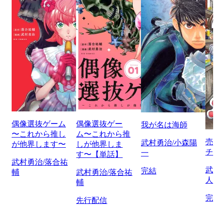
偶像選抜ゲーム
偶像選抜ゲー
我が名は海師
〜これから推し
ム〜これから推
売
武村勇治/小森陽
が他界します〜
しが他界しま
チ!
一
す〜【単話】
武村勇治/落合祐
武
完結
輔
武村勇治/落合祐
人
輔
完
先行配信