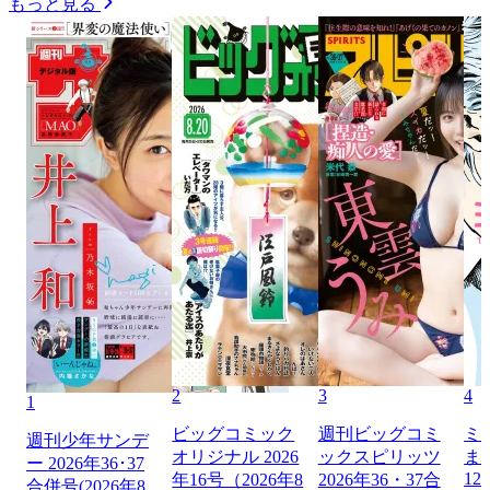
もっと見る
2
3
4
1
ビッグコミック
週刊ビッグコミ
ミ
週刊少年サンデ
オリジナル 2026
ックスピリッツ
ま
ー 2026年36･37
12
年16号（2026年8
2026年36・37合
合併号(2026年8