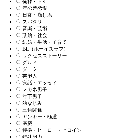
俺様・ドS
年の差恋愛
日常・癒し系
スパダリ
音楽・芸術
政治・社会
結婚・生活・子育て
BL（ボーイズラブ）
サクセスストーリー
グルメ
ダーク
芸能人
実話・エッセイ
メガネ男子
年下男子
幼なじみ
三角関係
ヤンキー・極道
医療
特撮・ヒーロー・ヒロイン
特殊能力