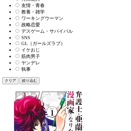
友情・青春
教養・雑学
ワーキングウーマン
政略恋愛
デスゲーム・サバイバル
SNS
GL（ガールズラブ）
イケおじ
筋肉男子
ヤンデレ
執事
クリア
絞り込む