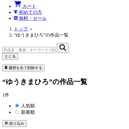
カート
初めての方
無料・セール
トップ
＞
“ゆうきまひろ”の作品一覧
とじる
履歴を全て削除する
“ゆうきまひろ”の作品一覧
1件
人気順
新着順
絞り込み