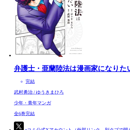
弁護士・亜蘭陸法は漫画家になりた
完結
武村勇治 / ゆうきまひろ
少年・青年マンガ
全6巻完結
eコミ公式Xアカウント
（外部リンク、別タブで開