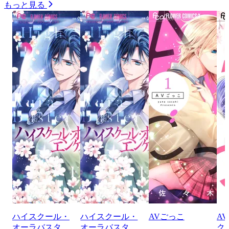
もっと見る
ハイスクール・
ハイスクール・
AVごっこ
A
オーラバスタ
オーラバスタ
ク