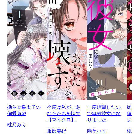
拗らせ皇太子の
今度は私が、あ
一度絶望したの
拗
偏愛遊戯
なたたちを壊す
で無敵彼女にな
偏
【マイクロ】
りました
ク
桃乃みく
服部美紀
陽丘ハオ
桃