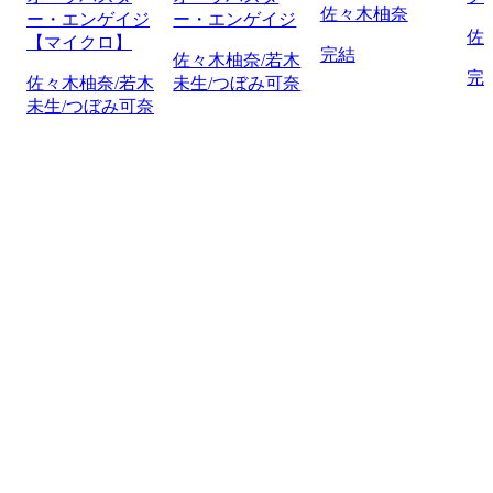
佐々木柚奈
ー・エンゲイジ
ー・エンゲイジ
佐
【マイクロ】
完結
佐々木柚奈/若木
完
佐々木柚奈/若木
未生/つぼみ可奈
未生/つぼみ可奈