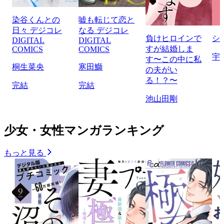
染谷くんとの
嘘も転じて恋と
日々 デジコレ
なる デジコレ
負けヒロインで
シ
DIGITAL
DIGITAL
すが結婚しま
COMICS
COMICS
宇
す〜この中に私
桐生菜央
寒田鰤
の夫がい
る！？〜
完結
完結
池山田剛
少女・女性マンガランキング
もっと見る