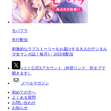
モバフラ
先行配信
刺激的なラブストーリーをお届けする大人のデジタル
少女マンガ誌！毎月5・20日頃配信
eコミ公式Xアカウント
（外部リンク、別タブで
開きます）
メールマガジン
初めての方へ
よくある質問
お問い合わせ
お知らせ