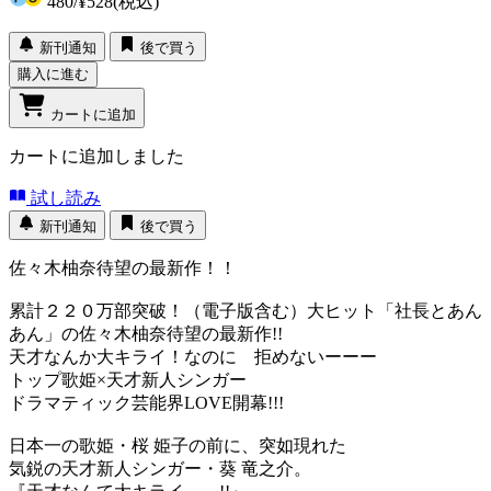
480
/
¥528
(税込)
新刊通知
後で買う
購入に進む
カートに追加
カートに追加しました
試し読み
新刊通知
後で買う
佐々木柚奈待望の最新作！！
累計２２０万部突破！（電子版含む）大ヒット「社長とあん
あん」の佐々木柚奈待望の最新作!!
天才なんか大キライ！なのに 拒めないーーー
トップ歌姫×天才新人シンガー
ドラマティック芸能界LOVE開幕!!!
日本一の歌姫・桜 姫子の前に、突如現れた
気鋭の天才新人シンガー・葵 竜之介。