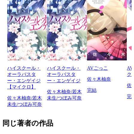
ハイスクール・
ハイスクール・
AVごっこ
A
オーラバスタ
オーラバスタ
ク
佐々木柚奈
ー・エンゲイジ
ー・エンゲイジ
佐
【マイクロ】
完結
佐々木柚奈/若木
完
佐々木柚奈/若木
未生/つぼみ可奈
未生/つぼみ可奈
同じ著者の作品