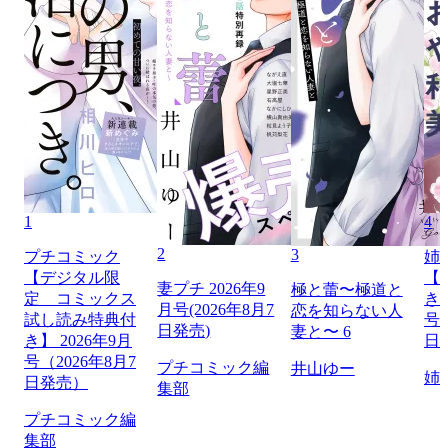
1
4
2
3
プチコミック
姉
【デジタル限
【
妻プチ 2026年9
極と蕾〜極道と
定 コミックス
き】
月号(2026年8月7
恋を知らない人
試し読み特典付
号（
日発売)
妻と〜 6
き】 2026年9月
日
号（2026年8月7
プチコミック編
井山ゆー
姉
日発売）
集部
プチコミック編
集部