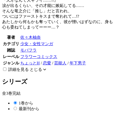
『天才なんて大キライ……!!』
涙が出るくらい、その才能に嫉妬してる……
そんな竜之介に「推し」だと言われ、
ついにはファーストキスまで奪われて…!?
あたしから何もかも奪っていく、彼が憎いはずなのに、身も
心も委ねてしまってーーー…？
著者
佐々木柚奈
カテゴリ
少女・女性マンガ
雑誌
モバフラ
レーベル
フラワーコミックス
ジャンル
ちょっとH
/
恋愛
/
芸能人
/
年下男子
詳細を見る
とじる
シリーズ
全3巻完結
1巻から
最新刊から