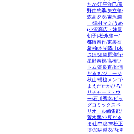
たか/江平洋巳/富
野由悠季/矢立肇/
森高夕次/吉沢潤
一/津村マミ/うめ
(小沢高広・妹尾
朝子)/松永肇一/
都留泰作/東裏友
希/柳本光晴/山本
さほ/須賀原洋行/
星野泰視/高橋ツ
トム/高良百/松浦
だるま/ジョージ
秋山/横槍メンゴ/
まえだたかひろ/
リチャード・ウ
ー/石川秀幸/ビッ
グコミックスペ
リオール編集部/
荒木宰/小豆だる
ま/山中聡/末松正
博/加納梨衣/内澤