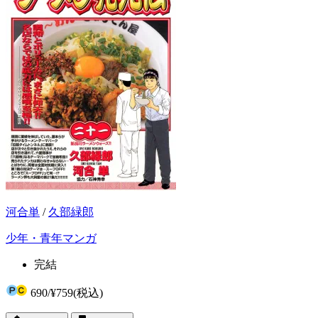
河合単
/
久部緑郎
少年・青年マンガ
完結
690
/
¥759
(税込)