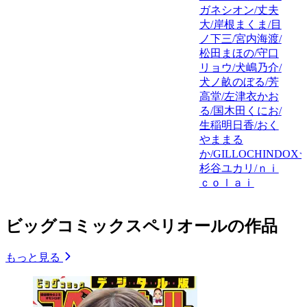
ガネシオン/丈夫
大/岸根まくま/目
ノ下三/宮内海渡/
松田まほの/守口
リョウ/犬嶋乃介/
犬ノ畝のぼる/芳
高堂/左津衣かお
る/国木田くにお/
生稲明日香/おく
やままる
か/GILLOCHINDOX☆
杉谷ユカリ/ｎｉ
ｃｏｌａｉ
ビッグコミックスペリオールの作品
もっと見る