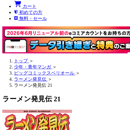
カート
初めての方
無料・セール
トップ
＞
少年・青年マンガ
＞
ビッグコミックスペリオール
＞
ラーメン発見伝
＞
ラーメン発見伝 21
ラーメン発見伝 21