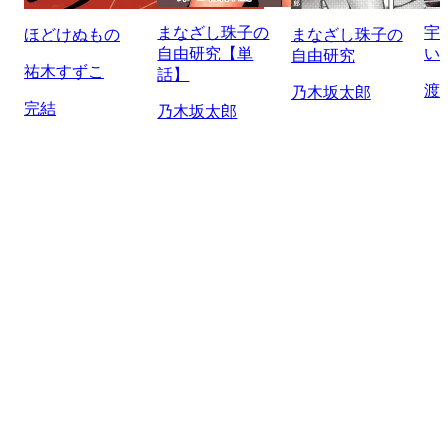
まなざし珠子の
宇
ほどけぬもの
まなざし珠子の
自由研究【単
い
自由研究
祐木すずこ
話】
渡
乃木坂太郎
完結
乃木坂太郎