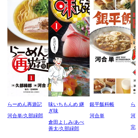
らーめん再遊記
味いちもんめ 継
銀平飯科帳
ら
ぎ味
河合単/久部緑郎
河合単
河
倉田よしみ/あべ
完
善太/久部緑郎