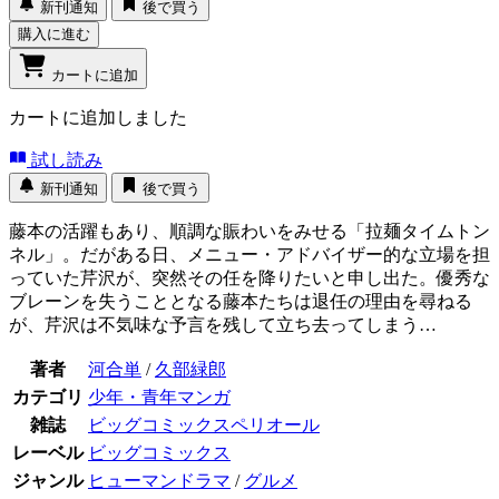
新刊通知
後で買う
購入に進む
カートに追加
カートに追加しました
試し読み
新刊通知
後で買う
藤本の活躍もあり、順調な賑わいをみせる「拉麺タイムトン
ネル」。だがある日、メニュー・アドバイザー的な立場を担
っていた芹沢が、突然その任を降りたいと申し出た。優秀な
ブレーンを失うこととなる藤本たちは退任の理由を尋ねる
が、芹沢は不気味な予言を残して立ち去ってしまう…
著者
河合単
/
久部緑郎
カテゴリ
少年・青年マンガ
雑誌
ビッグコミックスペリオール
レーベル
ビッグコミックス
ジャンル
ヒューマンドラマ
/
グルメ