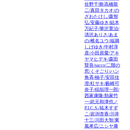
佐野千潮/高橋龍
二/真田タカオ/の
ざわたけし/森智
弘/安藤ゆき/結木
万紀子/華沢寛治/
清沢ありさ/あま
の/椎名ユウ/福満
しげゆき/中村淳
彦/小田原愛/アキ
ヤマヒデキ/森田
賢吾/sacco/二階の
窓/くそごり/ハン
角斉/柚子/安田佳
澄/杠サキ/藪崎可
奈子/稲垣理一郎/
西家康隆/肋家竹
一/此元和津也／
P.I.C.S./祐木すず
こ/岩渕杏香/川井
十三/川田大智/東
風孝広/ニシヤ康