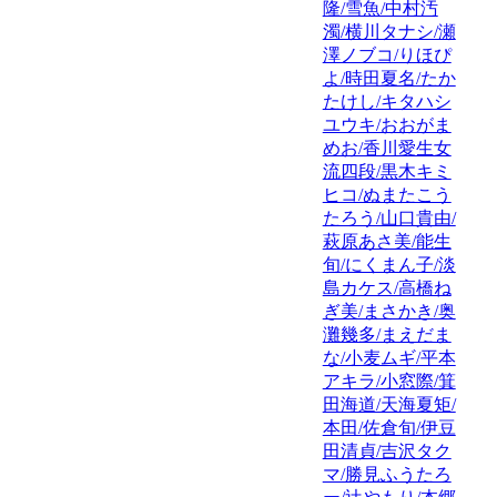
隆/雪魚/中村汚
濁/横川タナシ/瀬
澤ノブコ/りほぴ
よ/時田夏名/たか
たけし/キタハシ
ユウキ/おおがま
めお/香川愛生女
流四段/黒木キミ
ヒコ/ぬまたこう
たろう/山口貴由/
萩原あさ美/能生
旬/にくまん子/淡
島カケス/高橋ね
ぎ美/まさかき/奥
灘幾多/まえだま
な/小麦ムギ/平本
アキラ/小窓際/箕
田海道/天海夏矩/
本田/佐倉旬/伊豆
田清貞/吉沢タク
マ/勝見ふうたろ