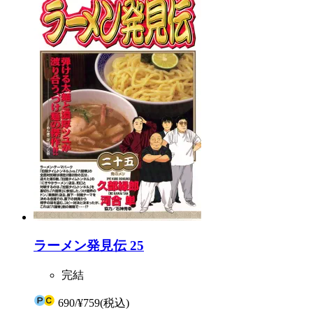
ラーメン発見伝 25
完結
690
/
¥759
(税込)