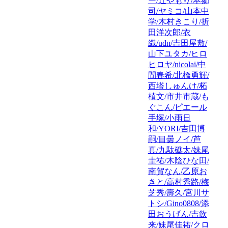
ー/辻やもり/本郷
司/ヤミコ/山本中
学/木村きこり/折
田洋次郎/衣
織/udn/吉田屋敷/
山下ユタカ/ヒロ
ヒロヤ/nicolai/中
間春希/北橋勇輝/
西塔しゅんけ/柘
植文/市井市蔵/も
ぐこん/ピエール
手塚/小雨日
和/YORI/吉田博
嗣/目曇ノイ/芦
真/九駄礁太/妹尾
圭祐/木陰ひな田/
南賀なん/乙原お
きと/高村秀路/梅
芝秀/壽久/宮川サ
トシ/Gino0808/添
田おうげん/吉飲
来/妹尾佳祐/クロ