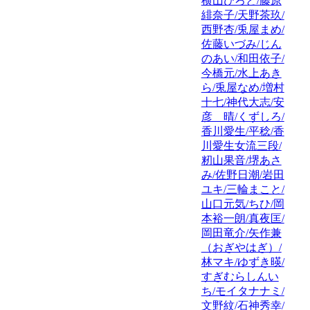
横山ひろと/藤原
緋奈子/天野茶玖/
西野杏/兎屋まめ/
佐藤いづみ/じん
のあい/和田依子/
今橋元/水上あき
ら/兎屋なめ/増村
十七/神代大志/安
彦 晴/くずしろ/
香川愛生/平稔/香
川愛生女流三段/
籾山果音/堺あさ
み/佐野日潮/岩田
ユキ/三輪まこと/
山口元気/ちひ/岡
本裕一朗/真夜匡/
岡田竜介/矢作兼
（おぎやはぎ）/
林マキ/ゆずき暎/
すぎむらしんい
ち/モイタナナミ/
文野紋/石神秀幸/