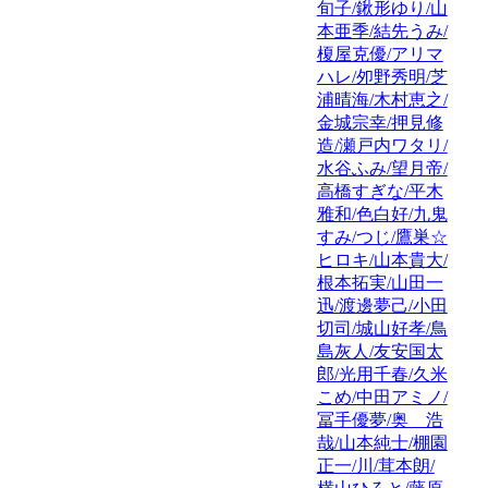
旬子/鍬形ゆり/山
本亜季/結先うみ/
榎屋克優/アリマ
ハレ/夘野秀明/芝
浦晴海/木村恵之/
金城宗幸/押見修
造/瀬戸内ワタリ/
水谷ふみ/望月帝/
高橋すぎな/平木
雅和/色白好/九鬼
すみ/つじ/鷹巣☆
ヒロキ/山本貴大/
根本拓実/山田一
迅/渡邊夢己/小田
切司/城山好孝/鳥
島灰人/友安国太
郎/光用千春/久米
こめ/中田アミノ/
冨手優夢/奥 浩
哉/山本純士/棚園
正一/川/茸本朗/