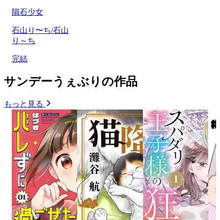
隕石少女
石山り〜ち/石山
り～ち
完結
サンデーうぇぶりの作品
もっと見る