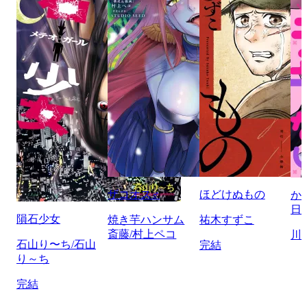
ザコオス♂
ほどけぬもの
か
日
隕石少女
焼き芋ハンサム
祐木すずこ
斎藤/村上ペコ
川
石山り〜ち/石山
完結
り～ち
完結