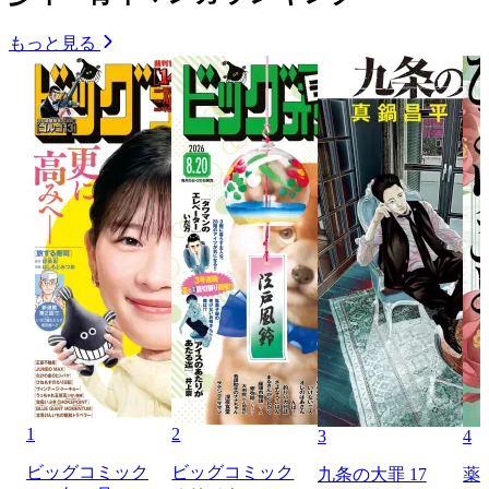
もっと見る
1
2
3
4
ビッグコミック
ビッグコミック
九条の大罪 17
薬