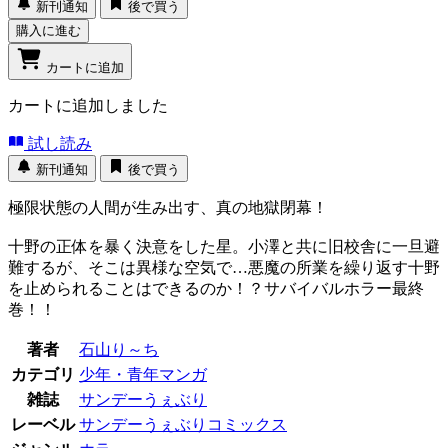
新刊通知
後で買う
購入に進む
カートに追加
カートに追加しました
試し読み
新刊通知
後で買う
極限状態の人間が生み出す、真の地獄閉幕！
十野の正体を暴く決意をした星。小澤と共に旧校舎に一旦避
難するが、そこは異様な空気で…悪魔の所業を繰り返す十野
を止められることはできるのか！？サバイバルホラー最終
巻！！
著者
石山り～ち
カテゴリ
少年・青年マンガ
雑誌
サンデーうぇぶり
レーベル
サンデーうぇぶりコミックス