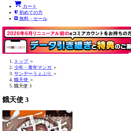
カート
初めての方
無料・セール
トップ
＞
少年・青年マンガ
＞
サンデーうぇぶり
＞
餓天使
＞
餓天使 3
餓天使 3