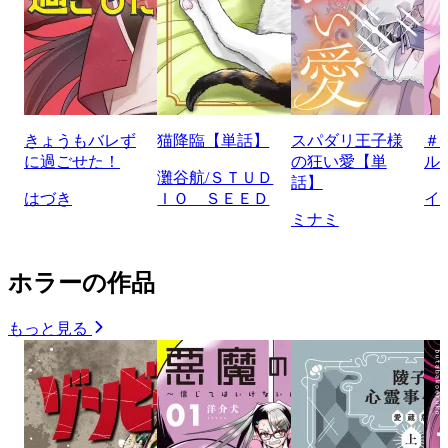
きょうもバレず
猫降臨【単話】
スパダリ王子様
＃
に過ごせた！
の狂い愛【単
ル
灘谷航/ＳＴＵＤ
話】
はづき
ＩＯ ＳＥＥＤ
イ
ミナミ
ホラーの作品
もっと見る