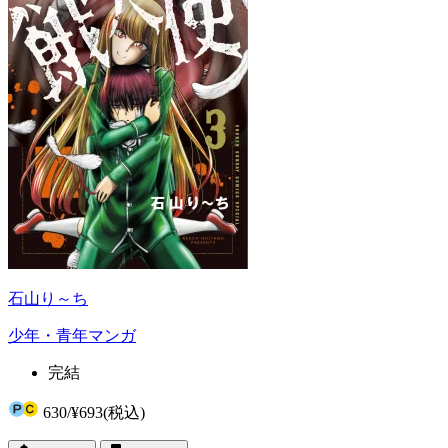
石山り～ち
少年・青年マンガ
完結
630
/
¥693
(税込)