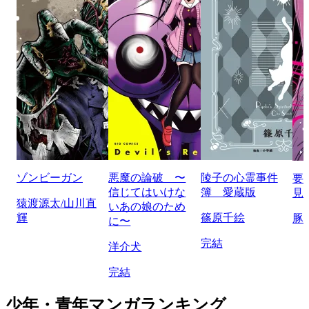
ゾンビーガン
悪魔の論破 〜
陵子の心霊事件
要
信じてはいけな
簿 愛蔵版
見
猿渡源太/山川直
いあの娘のため
輝
篠原千絵
豚
に〜
完結
洋介犬
完結
少年・青年マンガランキング