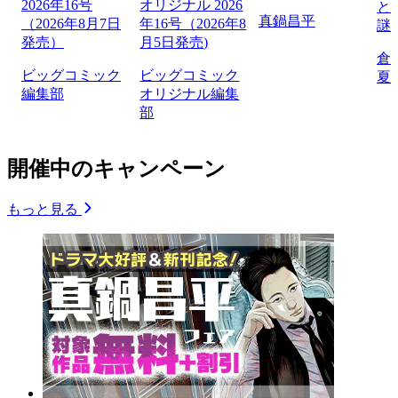
2026年16号
オリジナル 2026
と
真鍋昌平
（2026年8月7日
年16号（2026年8
謎
発売）
月5日発売)
倉
ビッグコミック
ビッグコミック
夏
編集部
オリジナル編集
部
開催中のキャンペーン
もっと見る