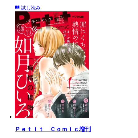
試し読み
Ｐｅｔｉｔ Ｃｏｍｉｃ増刊