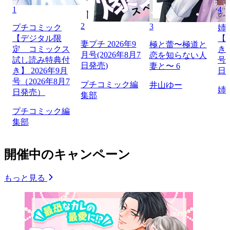
1
4
2
3
プチコミック
姉
【デジタル限
【
妻プチ 2026年9
極と蕾〜極道と
定 コミックス
き】
月号(2026年8月7
恋を知らない人
試し読み特典付
号（
日発売)
妻と〜 6
き】 2026年9月
日
号（2026年8月7
プチコミック編
井山ゆー
姉
日発売）
集部
プチコミック編
集部
開催中のキャンペーン
もっと見る