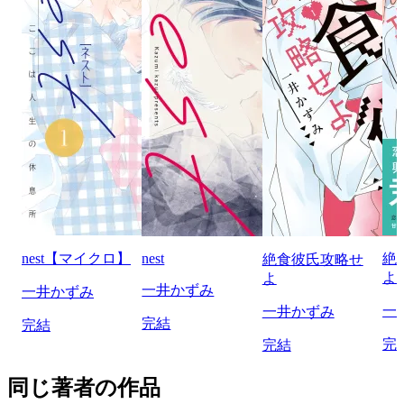
nest【マイクロ】
nest
絶
絶食彼氏攻略せ
よ
よ
一井かずみ
一井かずみ
一
一井かずみ
完結
完結
完
完結
同じ著者の作品