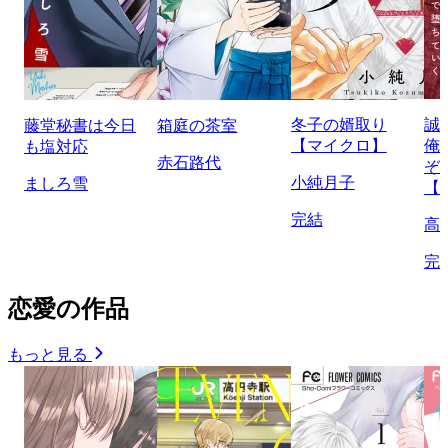
冬子の婿取り
誠
藤堂秘書は今日
箱庭の茶室
【マイクロ】
俺
も塩対応
赤石路代
ぞ
小純月子
ましろ雪
【
完結
高
完
恋愛の作品
もっと見る