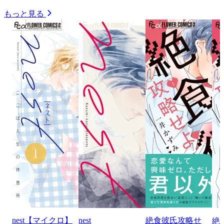
もっと見る
nest【マイクロ】
nest
絶食彼氏攻略せ
絶