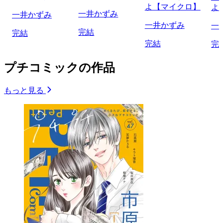
よ【マイクロ】
よ
一井かずみ
一井かずみ
一井かずみ
一
完結
完結
完結
完
プチコミックの作品
もっと見る