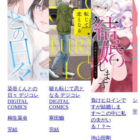
染谷くんとの
嘘も転じて恋と
日々 デジコレ
なる デジコレ
負けヒロインで
シ
DIGITAL
DIGITAL
すが結婚しま
COMICS
COMICS
宇
す〜この中に私
桐生菜央
寒田鰤
の夫がい
る！？〜
完結
完結
池山田剛