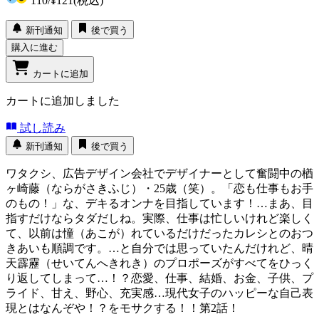
110
/
¥121
(税込)
新刊通知
後で買う
購入に進む
カートに追加
カートに追加しました
試し読み
新刊通知
後で買う
ワタクシ、広告デザイン会社でデザイナーとして奮闘中の楢
ヶ崎藤（ならがさきふじ）・25歳（笑）。「恋も仕事もお手
のもの！」な、デキるオンナを目指しています！…まあ、目
指すだけならタダだしね。実際、仕事は忙しいけれど楽しく
て、以前は憧（あこが）れているだけだったカレシとのおつ
きあいも順調です。…と自分では思っていたんだけれど、晴
天霹靂（せいてんへきれき）のプロポーズがすべてをひっく
り返してしまって…！？恋愛、仕事、結婚、お金、子供、プ
ライド、甘え、野心、充実感…現代女子のハッピーな自己表
現とはなんぞや！？をモサクする！！第2話！