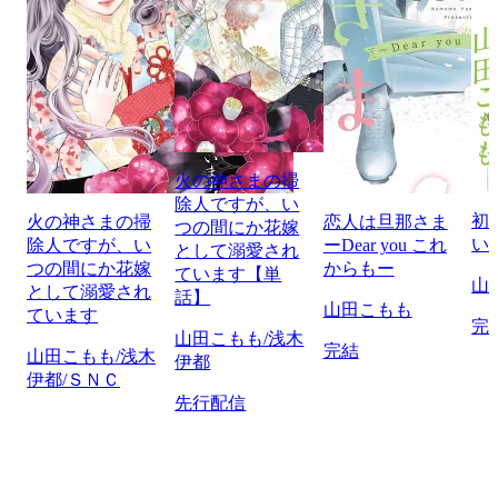
火の神さまの掃
除人ですが、い
初
火の神さまの掃
恋人は旦那さま
つの間にか花嫁
い
除人ですが、い
ーDear you これ
として溺愛され
つの間にか花嫁
からもー
ています【単
山
として溺愛され
話】
山田こもも
ています
完
山田こもも/浅木
完結
山田こもも/浅木
伊都
伊都/ＳＮＣ
先行配信