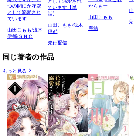
として溺愛され
つの間にか花嫁
からもー
ています【単
山
として溺愛され
話】
山田こもも
ています
完
山田こもも/浅木
完結
山田こもも/浅木
伊都
伊都/ＳＮＣ
先行配信
同じ著者の作品
もっと見る