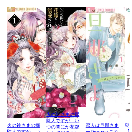
火の神さまの掃
除人ですが、い
朝
火の神さまの掃
恋人は旦那さま
つの間にか花嫁
【
除人ですが、い
ーDear you これ