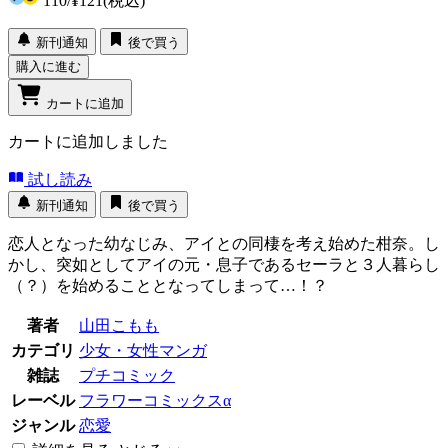
110
/
¥121
(税込)
新刊通知
後で買う
購入に進む
カートに追加
カートに追加しました
試し読み
新刊通知
後で買う
恋人となった幼なじみ、アイとの同棲を考え始めた柑奈。し
かし、突如としてアイの元・息子であるセーラと３人暮らし
（？）を始めることとなってしまって…！？
著者
山田こもも
カテゴリ
少女・女性マンガ
雑誌
プチコミック
レーベル
フラワーコミックスα
ジャンル
恋愛