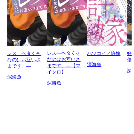
レス―ヘタくそ
レス―ヘタくそ
ハツコイと許嫁
好
なのはお互いさ
なのはお互いさ
傷
深海魚
まです。―【マ
まです。―
深
イクロ】
深海魚
深海魚