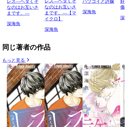
レス―ヘタくそ
レス―ヘタくそ
ハツコイと許嫁
好
なのはお互いさ
なのはお互いさ
傷
深海魚
まです。―【マ
まです。―
深
イクロ】
深海魚
深海魚
同じ著者の作品
もっと見る