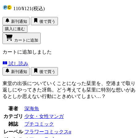
110
/
¥121
(税込)
新刊通知
後で買う
購入に進む
カートに追加
カートに追加しました
試し読み
新刊通知
後で買う
東堂の出張についていくことになった栞里を、空港まで取り
返しにやってきた冴島。どう考えても栞里に特別な想いがあ
るとしか思えない行動にときめいてしまい…？
著者
深海魚
カテゴリ
少女・女性マンガ
雑誌
プチコミック
レーベル
フラワーコミックスα