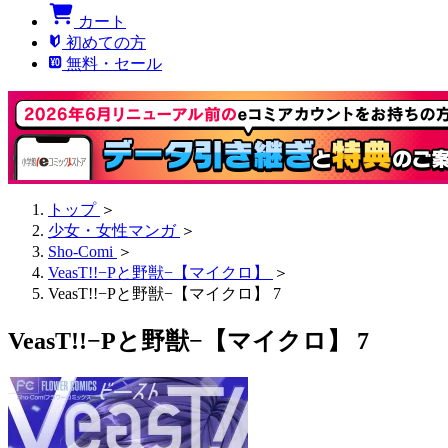
カート
初めての方
無料・セール
トップ
＞
少女・女性マンガ
＞
Sho-Comi
＞
VeasT!!−Pと野獣−【マイクロ】
＞
VeasT!!−Pと野獣−【マイクロ】 7
VeasT!!−Pと野獣−【マイクロ】 7