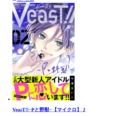
VeasT!!−Pと野獣−【マイクロ】 2