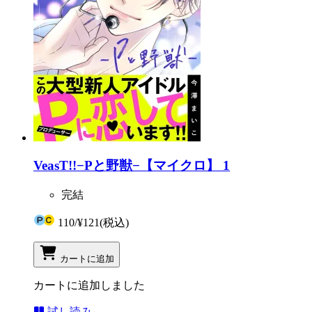
VeasT!!−Pと野獣−【マイクロ】 1
完結
110
/
¥121
(税込)
カートに追加
カートに追加しました
試し読み