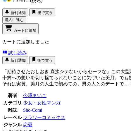
110
/
¥121
(税込)
新刊通知
後で買う
購入に進む
カートに追加
カートに追加しました
試し読み
新刊通知
後で買う
「期待させたおしおき 直接シテないからセーフな」この大
十輝への想いを切り捨てられないことに気づいた美月。でも
それは実質、美月の人生で初めての、男の人とのデートで…
著者
今澤まいこ
カテゴリ
少女・女性マンガ
雑誌
Sho-Comi
レーベル
フラワーコミックス
ジャンル
恋愛