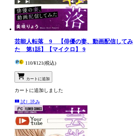
芸能人転落 9 【俳優の妻、動画配信してみ
た 第1話】【マイクロ】 9
110
/
¥121
(税込)
カートに追加
カートに追加しました
試し読み