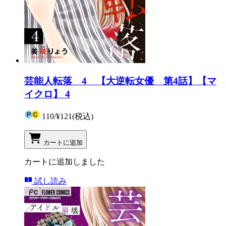
芸能人転落 4 【大逆転女優 第4話】【マ
イクロ】 4
110
/
¥121
(税込)
カートに追加
カートに追加しました
試し読み