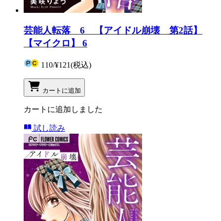
芸能人転落 6 【アイドル崩壊 第2話】
【マイクロ】 6
110
/
¥121
(税込)
カートに追加
カートに追加しました
試し読み