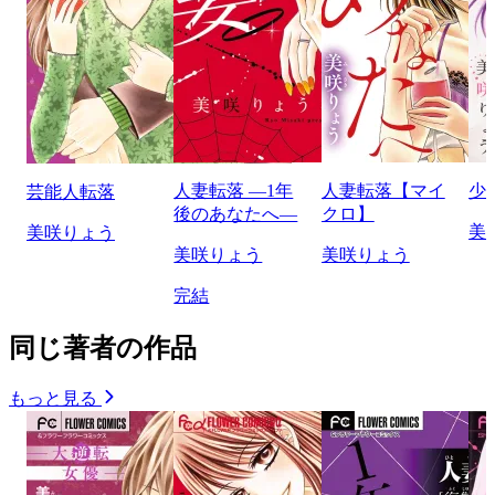
人妻転落 ―1年
人妻転落【マイ
少
芸能人転落
後のあなたへ―
クロ】
美
美咲りょう
美咲りょう
美咲りょう
完結
同じ著者の作品
もっと見る