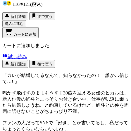
110
/
¥121
(税込)
新刊通知
後で買う
購入に進む
カートに追加
カートに追加しました
試し読み
新刊通知
後で買う
「カレが結婚してるなんて、知らなかったの！ 誰か…信じ
て…!!」
鳴かず飛ばずのままもうすぐ30歳を迎える女優のヒカルは、
新人俳優の絢斗とこっそりお付き合い中。仕事が軌道に乗っ
たら結婚しようね、と約束しているけれど、絢斗との仲を周
囲に話せないことがちょっぴり不満。
ファンの人だってSNSで「好き」とか書いてるし、私だって
ちょっとくらいならいいよね…