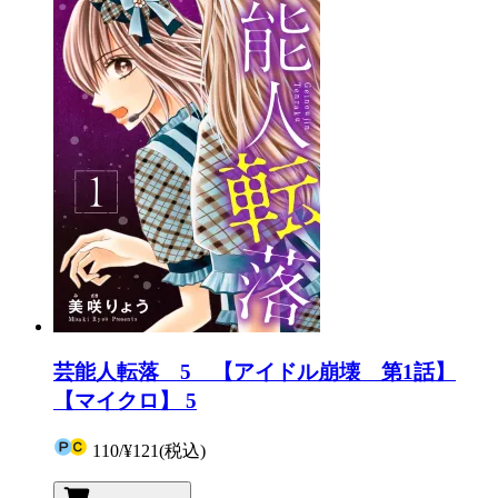
芸能人転落 5 【アイドル崩壊 第1話】
【マイクロ】 5
110
/
¥121
(税込)