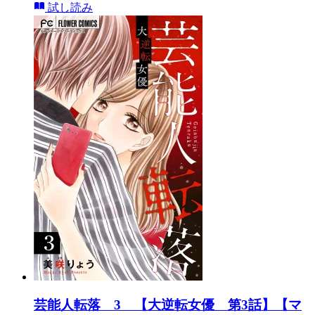
試し読み
芸能人転落 3 【大逆転女優 第3話】【マ