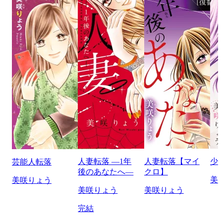
人妻転落 ―1年
人妻転落【マイ
少
芸能人転落
後のあなたへ―
クロ】
美
美咲りょう
美咲りょう
美咲りょう
完結