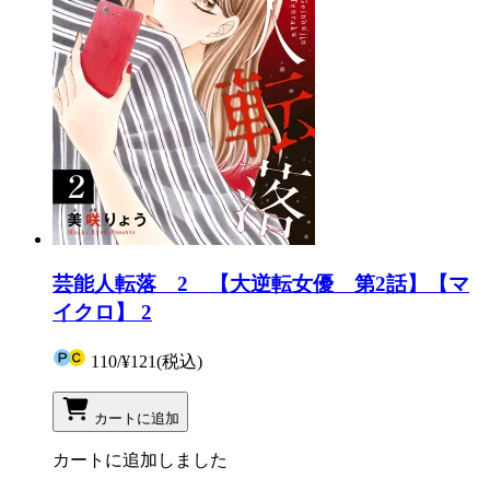
芸能人転落 2 【大逆転女優 第2話】【マ
イクロ】 2
110
/
¥121
(税込)
カートに追加
カートに追加しました