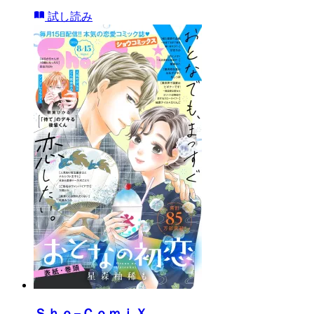
試し読み
Ｓｈｏ−ＣｏｍｉＸ