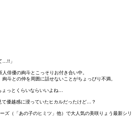
…!!」
新人俳優の絢斗とこっそりお付き合い中。
、絢斗との仲を周囲に話せないことがちょっぴり不満。
ちょっとくらいならいいよね…
見て優越感に浸っていたヒカルだったけど…？
リーズ（「あの子のヒミツ」他）で大人気の美咲りょう最新シ