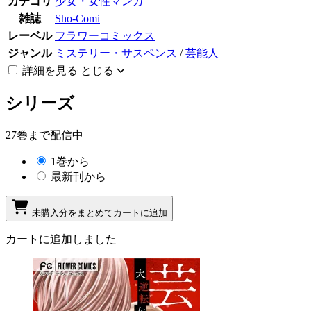
カテゴリ
少女・女性マンガ
雑誌
Sho-Comi
レーベル
フラワーコミックス
ジャンル
ミステリー・サスペンス
/
芸能人
詳細を見る
とじる
シリーズ
27巻まで配信中
1巻から
最新刊から
未購入分をまとめてカートに追加
カートに追加しました