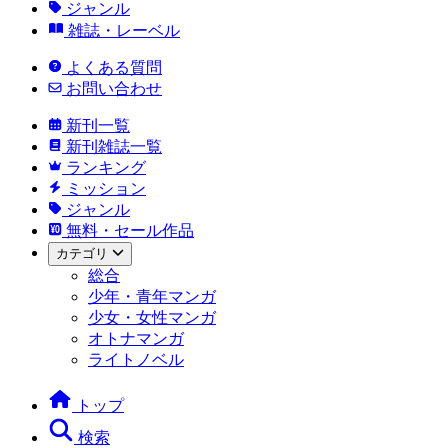
ジャンル
雑誌・レーベル
よくある質問
お問い合わせ
新刊一覧
新刊雑誌一覧
ランキング
ミッション
ジャンル
無料・セール作品
カテゴリ
総合
少年・青年マンガ
少女・女性マンガ
オトナマンガ
ライトノベル
トップ
検索