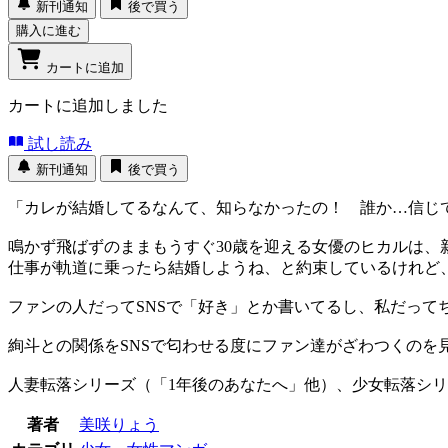
新刊通知
後で買う
購入に進む
カートに追加
カートに追加しました
試し読み
新刊通知
後で買う
「カレが結婚してるなんて、知らなかったの！ 誰か…信じて
鳴かず飛ばずのままもうすぐ30歳を迎える女優のヒカルは、
仕事が軌道に乗ったら結婚しようね、と約束しているけれど
ファンの人だってSNSで「好き」とか書いてるし、私だって
絢斗との関係をSNSで匂わせる度にファン達がざわつくのを
人妻転落シリーズ（「1年後のあなたへ」他）、少女転落シ
著者
美咲りょう