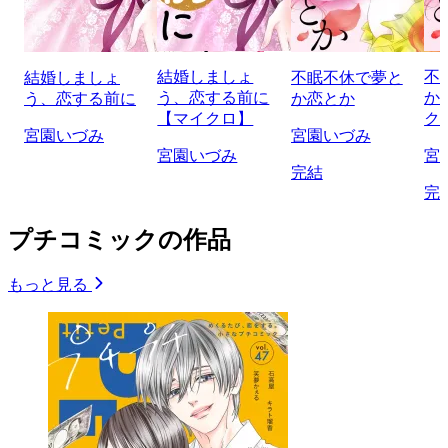
結婚しましょ
不
結婚しましょ
不眠不休で夢と
う、恋する前に
か
う、恋する前に
か恋とか
【マイクロ】
ク
宮園いづみ
宮園いづみ
宮園いづみ
宮
完結
完
プチコミックの作品
もっと見る