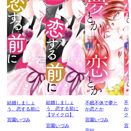
結婚しましょ
不
結婚しましょ
不眠不休で夢と
う、恋する前に
か
う、恋する前に
か恋とか
【マイクロ】
ク
宮園いづみ
宮園いづみ
宮園いづみ
宮
完結