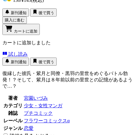
130
/
¥143
(税込)
新刊通知
後で買う
購入に進む
カートに追加
カートに追加しました
試し読み
新刊通知
後で買う
復縁した彼氏・紫月と同僚・黒羽の里世をめぐるバトル勃
発！？そして、紫月は８年前以前の里世との記憶があるよう
で…？
著者
宮園いづみ
カテゴリ
少女・女性マンガ
雑誌
プチコミック
レーベル
フラワーコミックスα
ジャンル
恋愛