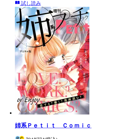
試し読み
姉系Ｐｅｔｉｔ Ｃｏｍｉｃ