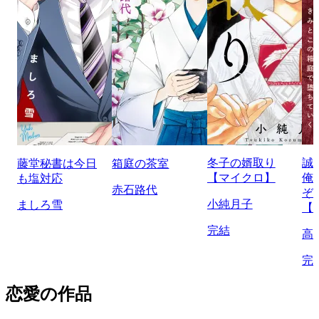
冬子の婿取り
誠
藤堂秘書は今日
箱庭の茶室
【マイクロ】
俺
も塩対応
赤石路代
ぞ
小純月子
ましろ雪
【
完結
高
完
恋愛の作品