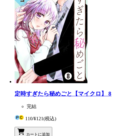
定時すぎたら秘めごと【マイクロ】 8
完結
110
/
¥121
(税込)
カートに追加