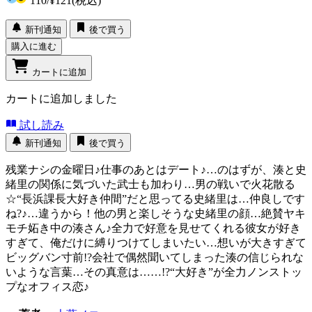
110
/
¥121
(税込)
新刊通知
後で買う
購入に進む
カートに追加
カートに追加しました
試し読み
新刊通知
後で買う
残業ナシの金曜日♪仕事のあとはデート♪…のはずが、湊と史
緒里の関係に気づいた武士も加わり…男の戦いで火花散る
☆“長浜課長大好き仲間”だと思ってる史緒里は…仲良しです
ね?♪…違うから！他の男と楽しそうな史緒里の顔…絶賛ヤキ
モチ妬き中の湊さん♪全力で好意を見せてくれる彼女が好き
すぎて、俺だけに縛りつけてしまいたい…想いが大きすぎて
ビッグバン寸前!?会社で偶然聞いてしまった湊の信じられな
いような言葉…その真意は……!?“大好き”が全力ノンストッ
プなオフィス恋♪