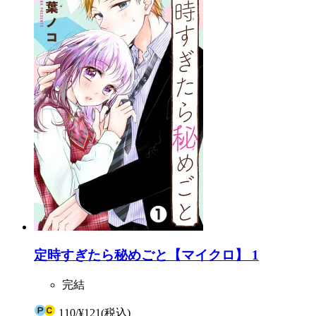
定時すぎたら秘めごと【マイクロ】 1
完結
110
/
¥121
(税込)