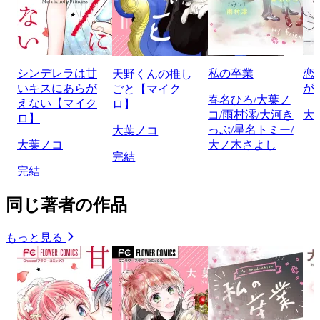
シンデレラは甘
私の卒業
恋
天野くんの推し
いキスにあらが
が
ごと【マイク
春名ひろ/大葉ノ
えない【マイク
ロ】
コ/雨村澪/大河き
大
ロ】
っぷ/星名トミー/
大葉ノコ
大葉ノコ
大ノ木さよし
完結
完結
同じ著者の作品
もっと見る