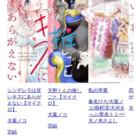
シンデレラは甘
私の卒業
恋
天野くんの推し
いキスにあらが
が
ごと【マイク
春名ひろ/大葉ノ
えない【マイク
ロ】
コ/雨村澪/大河き
大
ロ】
っぷ/星名トミー/
大葉ノコ
大葉ノコ
大ノ木さよし
完結
完結