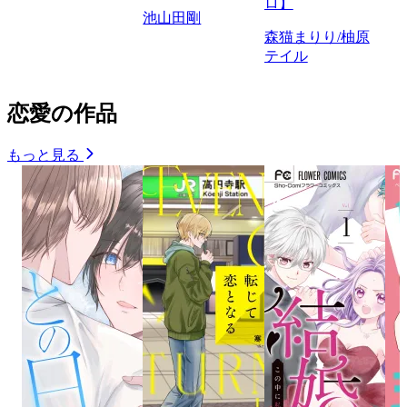
ロ】
池山田剛
森猫まりり/柚原
テイル
恋愛の作品
もっと見る