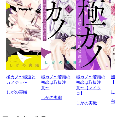
朝
極カノ〜極道と
極カノ〜若頭の
極カノ〜若頭の
【
カノジョ〜
初恋は取扱注
初恋は取扱注
意〜
意〜【マイク
し
しがの夷織
ロ】
しがの夷織
完
しがの夷織