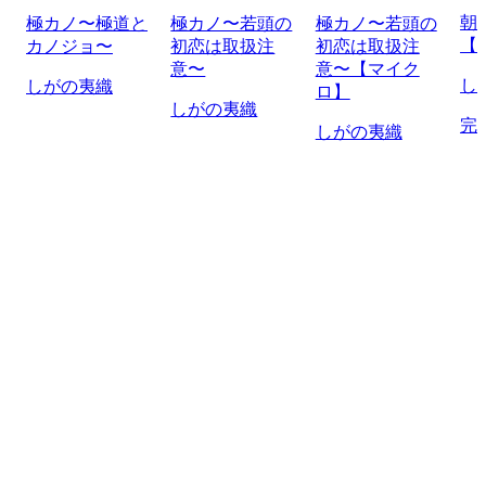
朝
極カノ〜極道と
極カノ〜若頭の
極カノ〜若頭の
【
カノジョ〜
初恋は取扱注
初恋は取扱注
意〜
意〜【マイク
し
しがの夷織
ロ】
しがの夷織
完
しがの夷織