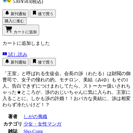
530
/
¥583
(税込)
新刊通知
後で買う
購入に進む
カートに追加
カートに追加しました
試し読み
新刊通知
後で買う
「王室」と呼ばれる生徒会。会長の渉（わたる）は財閥の御
曹司で、女子の憧れの的。モチロン、美結（みゆ）もその1
人。告白できずにつけまわしてたら、ストーカー扱いされち
ゃった★ところが、渉のおじいちゃんに気に入られ、王室に
入ることに。しかも渉の許婚！！おバカな美結に、渉は相変
わらず冷たいけど！？
著者
しがの夷織
カテゴリ
少女・女性マンガ
雑誌
Sho-Comi