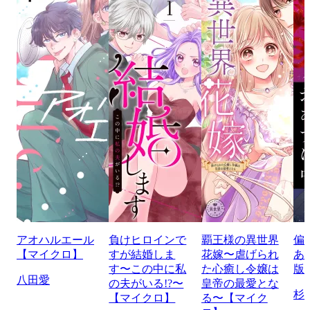
アオハルエール
負けヒロインで
覇王様の異世界
偏
【マイクロ】
すが結婚しま
花嫁〜虐げられ
あ
す〜この中に私
た心癒し令嬢は
版
八田愛
の夫がいる!?〜
皇帝の最愛とな
杉
【マイクロ】
る〜【マイク