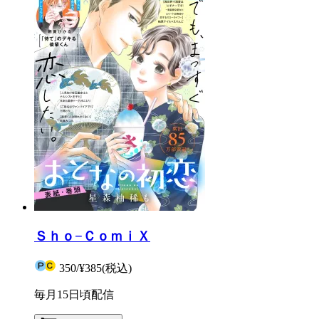
Ｓｈｏ−ＣｏｍｉＸ
350
/
¥385
(税込)
毎月15日頃配信