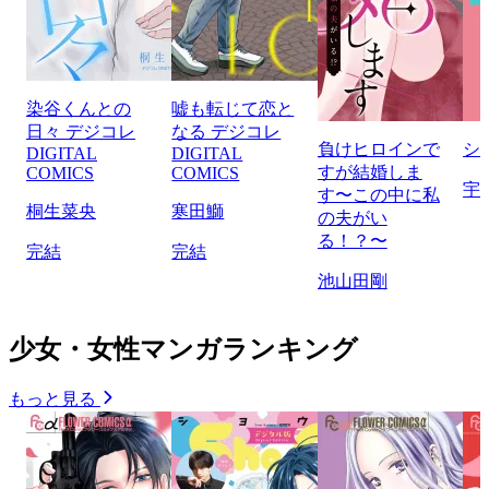
染谷くんとの
嘘も転じて恋と
日々 デジコレ
なる デジコレ
負けヒロインで
シ
DIGITAL
DIGITAL
すが結婚しま
COMICS
COMICS
宇
す〜この中に私
桐生菜央
寒田鰤
の夫がい
る！？〜
完結
完結
池山田剛
少女・女性マンガランキング
もっと見る