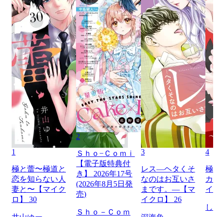
2
1
3
4
Ｓｈｏ−Ｃｏｍｉ
【電子版特典付
極と蕾〜極道と
レス―ヘタくそ
極
き】 2026年17号
恋を知らない人
なのはお互いさ
カ
(2026年8月5日発
妻と〜【マイク
まです。―【マ
イ
売)
ロ】 30
イクロ】 26
し
Ｓｈｏ－Ｃｏｍ