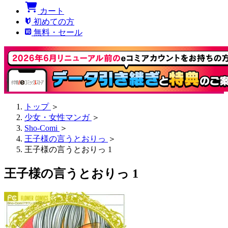
カート
初めての方
無料・セール
トップ
＞
少女・女性マンガ
＞
Sho-Comi
＞
王子様の言うとおりっ
＞
王子様の言うとおりっ 1
王子様の言うとおりっ 1