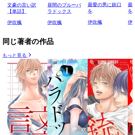
最愛の男に銃口
最
文豪の言い訳
昼間のブルーパ
を
を
【単話】
ラドックス
伊吹楓
伊
伊吹楓
伊吹楓
同じ著者の作品
もっと見る