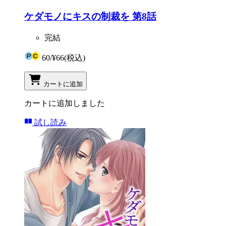
ケダモノにキスの制裁を 第8話
完結
60
/
¥66
(税込)
カートに追加
カートに追加しました
試し読み