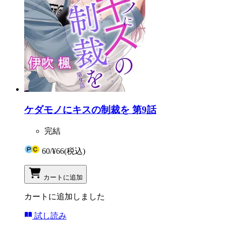
ケダモノにキスの制裁を 第9話
完結
60
/
¥66
(税込)
カートに追加
カートに追加しました
試し読み