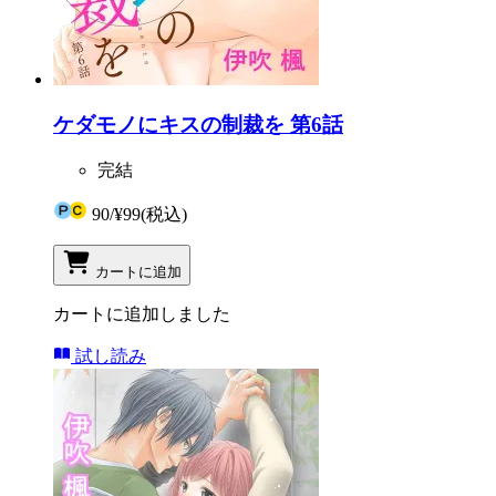
ケダモノにキスの制裁を 第6話
完結
90
/
¥99
(税込)
カートに追加
カートに追加しました
試し読み