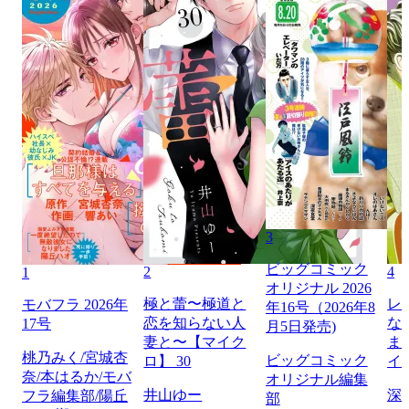
3
ビッグコミック
2
4
1
オリジナル 2026
極と蕾〜極道と
レ
モバフラ 2026年
年16号（2026年8
恋を知らない人
な
17号
月5日発売)
妻と〜【マイク
ま
桃乃みく/宮城杏
ビッグコミック
ロ】 30
イ
奈/本はるか/モバ
オリジナル編集
井山ゆー
深
フラ編集部/陽丘
部