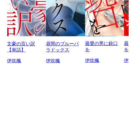
最愛の男に銃口
最
文豪の言い訳
昼間のブルーパ
を
を
【単話】
ラドックス
伊吹楓
伊
伊吹楓
伊吹楓