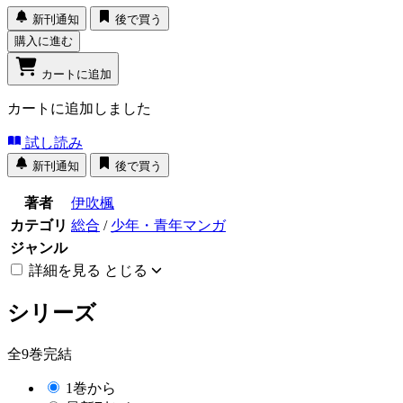
新刊通知
後で買う
購入に進む
カートに追加
カートに追加しました
試し読み
新刊通知
後で買う
著者
伊吹楓
カテゴリ
総合
/
少年・青年マンガ
ジャンル
詳細を見る
とじる
シリーズ
全9巻完結
1巻から