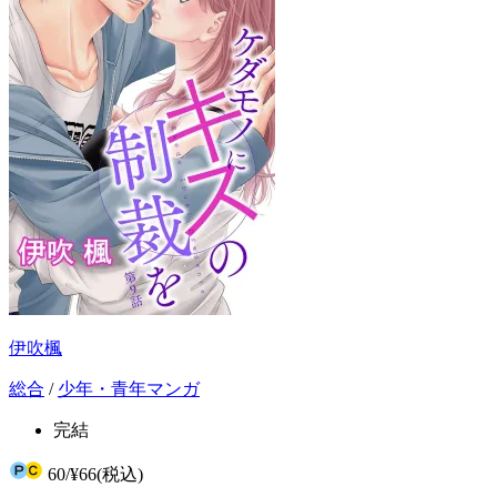
伊吹楓
総合
/
少年・青年マンガ
完結
60
/
¥66
(税込)