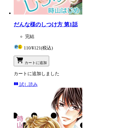
だんな様のしつけ方 第1話
完結
110
/
¥121
(税込)
カートに追加
カートに追加しました
試し読み