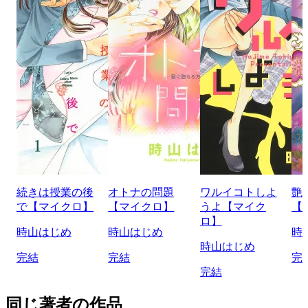
続きは授業の後
オトナの問題
ワルイコトしよ
艶
で【マイクロ】
【マイクロ】
うよ【マイク
【
ロ】
時山はじめ
時山はじめ
時
時山はじめ
完結
完結
完
完結
同じ著者の作品