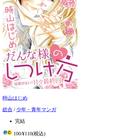
時山はじめ
総合
/
少年・青年マンガ
完結
100
/
¥110
(税込)