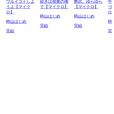
ワルイコトしよ
続きは授業の後
艶恋、ゆらゆら
午
うよ【マイク
で【マイクロ】
【マイクロ】
づ
ロ】
ロ
時山はじめ
時山はじめ
時山はじめ
時
完結
完結
完結
完