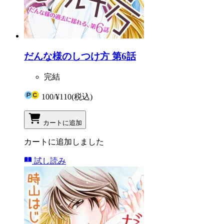
だんな様のしつけ方 第6話
完結
100
/
¥110
(税込)
カートに追加
カートに追加しました
試し読み