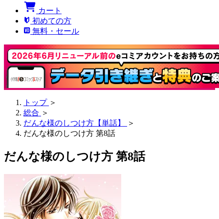
カート
初めての方
無料・セール
トップ
＞
総合
＞
だんな様のしつけ方【単話】
＞
だんな様のしつけ方 第8話
だんな様のしつけ方 第8話