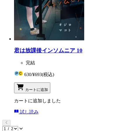
君は放課後インソムニア 10
完結
630
/
¥693
(税込)
カートに追加
カートに追加しました
試し読み