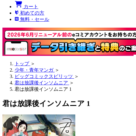
カート
初めての方
無料・セール
トップ
＞
少年・青年マンガ
＞
ビッグコミックスピリッツ
＞
君は放課後インソムニア
＞
君は放課後インソムニア 1
君は放課後インソムニア 1