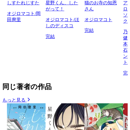
しすたれじすた
星野くん、した
猫のお寺の知恩
ア
がって！
さん
ロ
オジロマコト/岡
ソ
田麿里
オジロマコト/ほ
オジロマコト
ク
しのディスコ
完結
乃
完結
健
本
石
ン
ト
完
同じ著者の作品
もっと見る