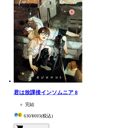
君は放課後インソムニア 8
完結
630
/
¥693
(税込)