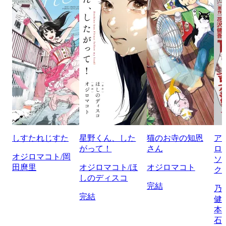
しすたれじすた
星野くん、した
猫のお寺の知恩
ア
がって！
さん
ロ
オジロマコト/岡
ソ
田麿里
オジロマコト/ほ
オジロマコト
ク
しのディスコ
完結
乃
完結
健
本
石