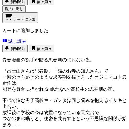
新刊通知
後で買う
購入に進む
カートに追加
カートに追加しました
試し読み
新刊通知
後で買う
青春漫画の旗手が贈る思春期の眠れない夜。
『富士山さんは思春期』『猫のお寺の知恩さん』で
一瞬のきらめきのような思春期を描ききったオジロマコト最
新作は、
能登を舞台に描かれる“眠れない”高校生の思春期の夜。
不眠で悩む男子高校生・ガンタは同じ悩みを抱えるイサキと
出合い、
放課後に学校の今は物置になっている天文台で、
つかのまの眠りと、秘密を共有するという不思議な関係が始
まる……