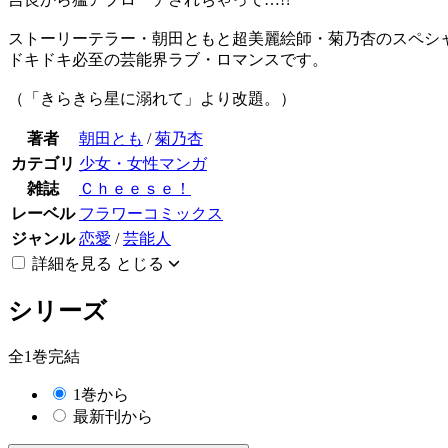
ストーリーテラー・朝田ともと超美麗絵師・菊乃杏のスペシ
ドキドキ必至の芸能界ラブ・ロマンスです。
（「きらきら星に溺れて」より改題。）
著者
朝田とも
/
菊乃杏
カテゴリ
少女・女性マンガ
雑誌
Ｃｈｅｅｓｅ！
レーベル
フラワーコミックス
ジャンル
恋愛
/
芸能人
詳細を見る
とじる
シリーズ
全1巻完結
1巻から
最新刊から