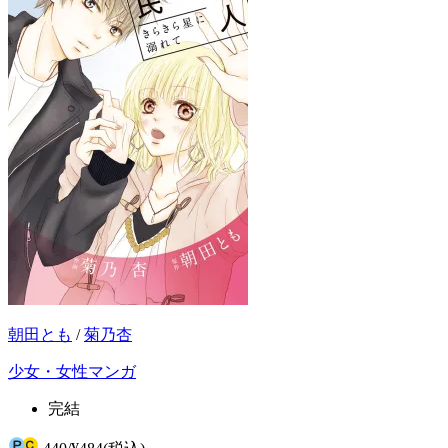
朝田とも
/
菊乃杏
少女・女性マンガ
完結