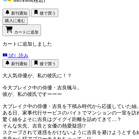
440
/
¥484
(税込)
新刊通知
後で買う
購入に進む
カートに追加
カートに追加しました
試し読み
新刊通知
後で買う
大人気俳優が、私の彼氏に！？
今大ブレイク中の俳優・吉良颯斗。
彼が、私の彼氏ですーーー
大ブレイク中の俳優・吉良を下積み時代から応援していた紬
ある日、家事代行サービスのバイトでマンションの一室を訪
驚く紬をよそに吉良はグイグイ距離を詰めてきて…？
そんな矢先、吉良と女優の熱愛疑惑!?
スクープされて迷惑をかけないように吉良を避けようとする
吉良から猛アプローチされちゃって…!?