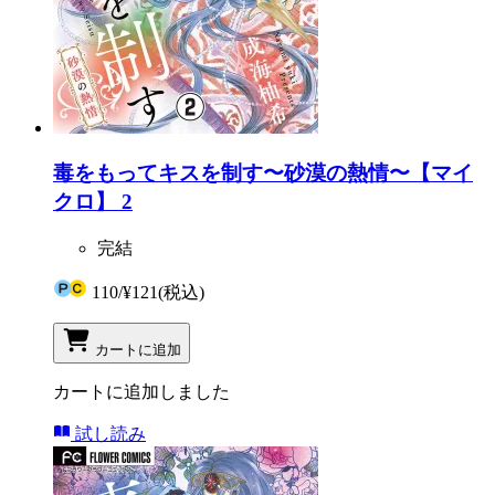
毒をもってキスを制す〜砂漠の熱情〜【マイ
クロ】 2
完結
110
/
¥121
(税込)
カートに追加
カートに追加しました
試し読み