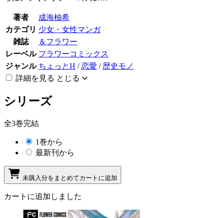
著者
成海柚希
カテゴリ
少女・女性マンガ
雑誌
＆フラワー
レーベル
フラワーコミックス
ジャンル
ちょっとH
/
恋愛
/
歴史モノ
詳細を見る
とじる
シリーズ
全3巻完結
1巻から
最新刊から
未購入分をまとめてカートに追加
カートに追加しました