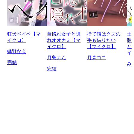
狂犬ベイベ【マ
自惚れ女子と隠
捨て猫はクズの
王
イクロ】
れオオカミ【マ
手も借りたい
装
イクロ】
【マイクロ】
ど
蜂野なえ
イ
月島よん
月森ココ
完結
み
完結