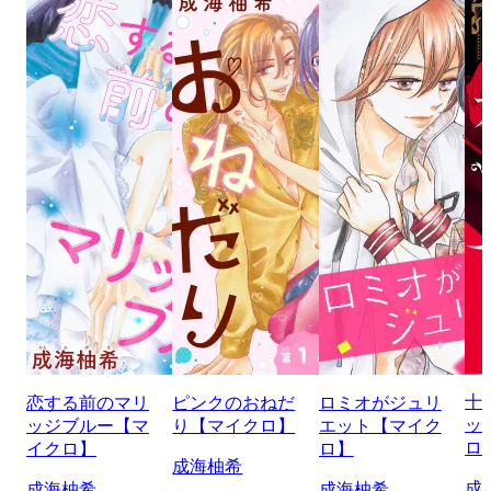
十
恋する前のマリ
ピンクのおねだ
ロミオがジュリ
ッ
ッジブルー【マ
り【マイクロ】
エット【マイク
ロ
イクロ】
ロ】
成海柚希
成
成海柚希
成海柚希