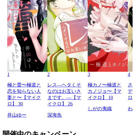
1
2
3
4
極と蕾〜極道と
レス―ヘタくそ
極カノ〜極道と
さ
恋を知らない人
なのはお互いさ
カノジョ〜【マ
デ
妻と〜【マイク
まです。―【マ
イクロ】 10
ロ】
ロ】 30
イクロ】 26
しがの夷織
わ
井山ゆー
深海魚
開催中のキャンペーン