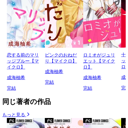
十
恋する前のマリ
ピンクのおねだ
ロミオがジュリ
ッ
ッジブルー【マ
り【マイクロ】
エット【マイク
ロ
イクロ】
ロ】
成海柚希
成
成海柚希
成海柚希
完結
完
完結
完結
同じ著者の作品
もっと見る