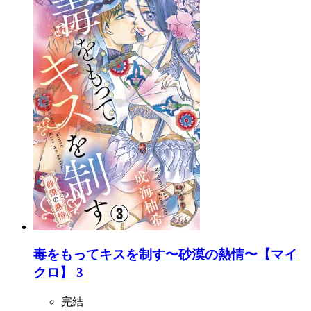
毒をもってキスを制す〜砂漠の熱情〜【マイ
クロ】 3
完結