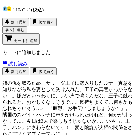
110
/
¥121
(税込)
新刊通知
後で買う
購入に進む
カートに追加
カートに追加しました
試し読み
新刊通知
後で買う
姉の仇を取るため、サリーダ王子に嫁入りしたルナ。真意を
知りながら私を妻として受け入れた、王子の真意がわからな
い…。嫌だというわりに、いい声で鳴くんだな。王子に触れ
られると、おかしくなりそうで…。気持ちよくて…何もかも
忘れちゃいそう…♪ 「暗殺、お手伝いしましょうか？」。
隣国のスパイ・ハンナに声をかけられたけれど、何かが引っ
かって…。今日は3人で楽しもうじゃないか…。いやっ、王
子、ハンナにさわらないでっ！ 愛と陰謀が夫婦の関係をさ
らにアツくアブノーマルに…♪