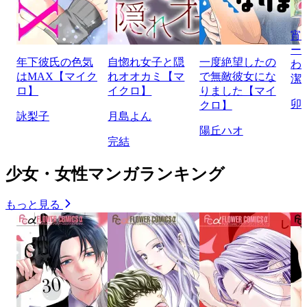
宵
ー
年下彼氏の色気
自惚れ女子と隠
一度絶望したの
わ
はMAX【マイク
れオオカミ【マ
で無敵彼女にな
潔
ロ】
イクロ】
りました【マイ
卯
クロ】
詠梨子
月島よん
陽丘ハオ
完結
少女・女性マンガランキング
もっと見る