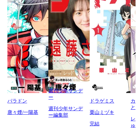
週刊少年サンデ
ー
パラドン
ドラゲミス
カ
と
週刊少年サンデ
唐々煙/一陽基
栗山ミヅキ
ー編集部
レ
完結
ゅ