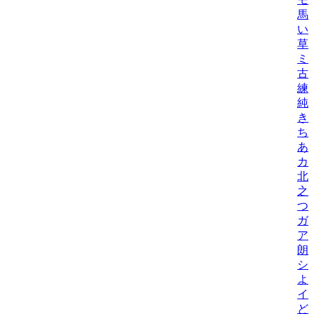
馬
い
草
ミ
古
練/
純
き
ち
あ
カ
北
之
つ
ガ
ア
朗
シ
よ
イ
ど