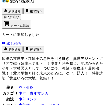
530
/
¥583
(税込)
新刊通知
後で買う
購入に進む
カートに追加
カートに追加しました
試し読み
新刊通知
後で買う
伝説の救世主・超龍王の意思を引き継ぎ、異世界ジャン・グ
リアで戦う超龍王テルト！！境界と時を越え、地球からきた
少年・大林照人として、ついに今、強敵・銀魔王と最終決
戦！！愛と平和と輝く未来のために、ゆけ、照人！！特別読
切「黄金いろの大地」収録！！
著者
克・亜樹
カテゴリ
少年・青年マンガ
雑誌
少年サンデー