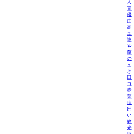
人
直
優
由
高
ユ
隆
や
藤
の
ュ
き
田
コ
赤
菜
睦
部
い
紋
光
郎