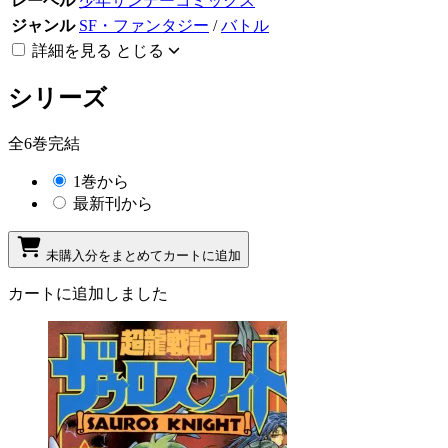
レーベル
少年サンデーコミックス
ジャンル
SF・ファンタジー
/
バトル
詳細を見る
とじる
シリーズ
全6巻完結
1巻から
最新刊から
未購入分をまとめてカートに追加
カートに追加しました