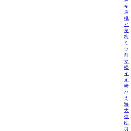
キ
眉
桃
ヒ
良
梅
ミ
ツ
前
マ
松
イ
え
崎
ハ
え
海
大
強
ゆ
良