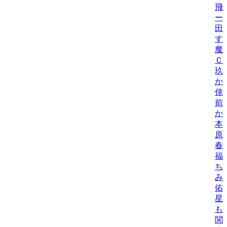
飛
ー
田
す
魔
Ｃ
玖
か
倖
前
か
本
原
春
福
ち
み
佑
星
も
関