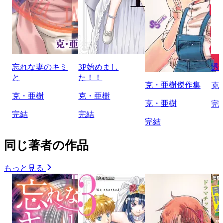
忘れな妻のキミ
3P始めまし
透
と
た！！
克・亜樹傑作集
克
克・亜樹
克・亜樹
克・亜樹
完
完結
完結
完結
同じ著者の作品
もっと見る