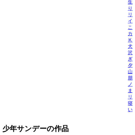
生
り
リ
イ
こ
カ
Ｋ
犬
沢
ぎ
夕
山
朋
ノ
ま
リ
寝
い
少年サンデーの作品