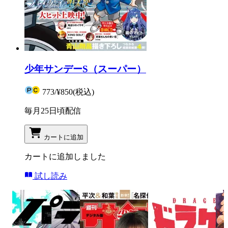
少年サンデーS（スーパー）
773
/
¥850
(税込)
毎月25日頃配信
カートに追加
カートに追加しました
試し読み