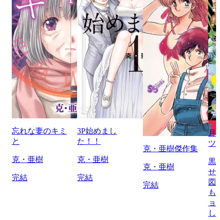
忘れな妻のキミ
3P始めまし
月
と
た！！
ツ
克・亜樹傑作集
克・亜樹
克・亜樹
黒
克・亜樹
せ
完結
完結
図
完結
も
ョ
し