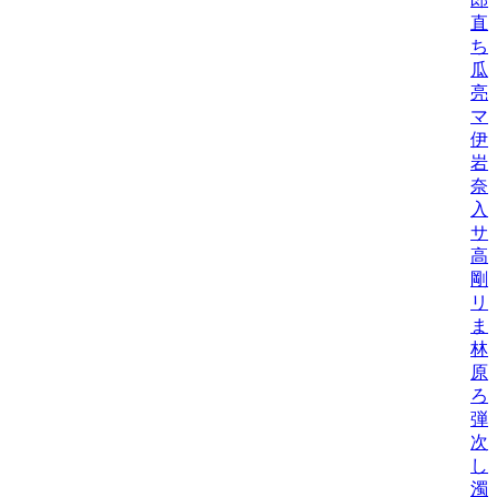
直
ち
瓜
亮
マ
伊
岩
奈
入
サ
高
剛
リ
ま
林
原
ろ
弾
次
し
濁