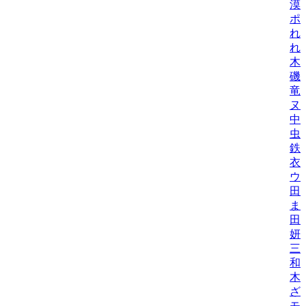
漠
ポ
れ
れ
木
磯
竜
ヌ
中
虫
鉄
衣/
ウ
田
ま
田
妍/K
三
和
木
ざ
モ