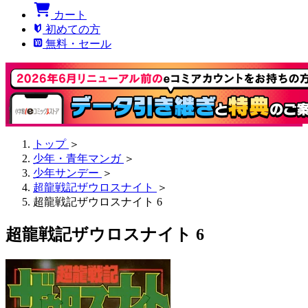
カート
初めての方
無料・セール
トップ
＞
少年・青年マンガ
＞
少年サンデー
＞
超龍戦記ザウロスナイト
＞
超龍戦記ザウロスナイト 6
超龍戦記ザウロスナイト 6