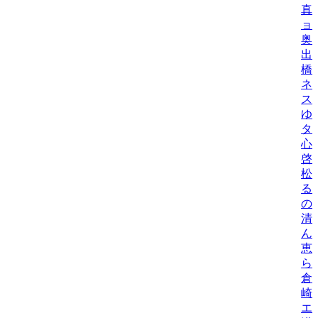
真
ョ
奥
出
橋
ネ
ス
ゆ
タニ
心
啓
松
る
の
清
ん
恵
ら
倉
崎
エ