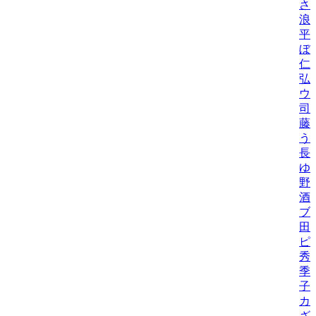
さ
浪
平
ぼ
仁
弘
ウ
司
藤
う
長
ゆ
野
酒
ブ
田
ピ
秀
季
子
カ
ざ