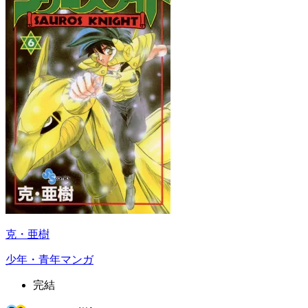
克・亜樹
少年・青年マンガ
完結