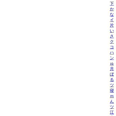
下元
か
な
イ
片
い
さ
ク
コ
ハ
ン
ゅ
月
ぼ
る
ツ
寝
ｍ
ん
ツ
江