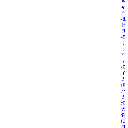
ざ
キ
眉
桃
ヒ
良
梅
ミ
ツ
前
マ
松
イ
え
崎
ハ
え
海
大
強
ゆ
良