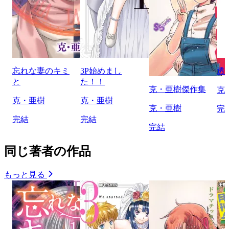
忘れな妻のキミ
3P始めまし
透
と
た！！
克・亜樹傑作集
克
克・亜樹
克・亜樹
克・亜樹
完
完結
完結
完結
同じ著者の作品
もっと見る