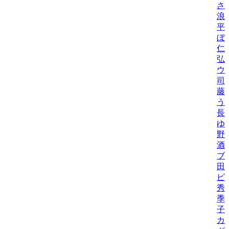
さ
浪
平
ぼ
仁
弘
ウ
司
藤
う
長
ゆ
野
酒
ブ
田
ピ
秀
季
子
カ