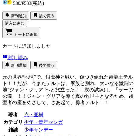
530
/
¥583
(税込)
新刊通知
後で買う
購入に進む
カートに追加
カートに追加しました
試し読み
新刊通知
後で買う
元の世界“地球”で、銀魔神と戦い、傷つき倒れた超龍王テル
ト！！だが、今またテルトは、家族と別れ、大いなる激闘の
地“ジャン・グリア”へと旅立った！！次の試練は、「ラーガ
の儀」！！ジャン・グリアを導く真の救世主となるため、超
聖者の座をめざして、さあ起て、勇者テルト！！
著者
克・亜樹
カテゴリ
少年・青年マンガ
雑誌
少年サンデー