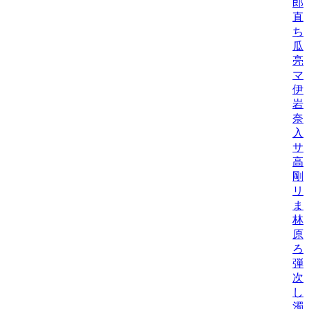
郎
直
ち
瓜
亮
マ
伊
岩
奈
入
サ
高
剛
リ
ま
林
原
ろ
弾
次
し
濁