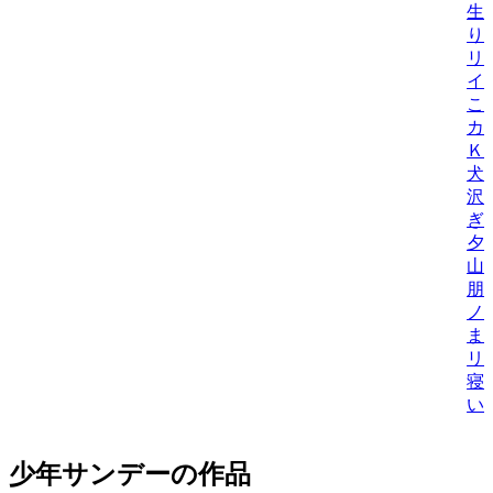
生
り
リ
イ
こ
カ
Ｋ
犬
沢
ぎ
夕
山
朋
ノ
ま
リ
寝
い
少年サンデーの作品