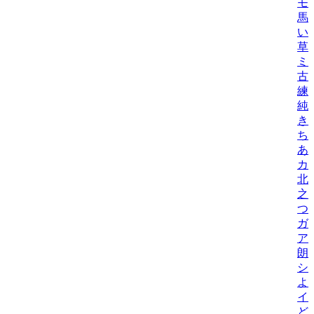
モ
馬
い
草
ミ
古
練/
純
き
ち
あ
カ
北
之
つ
ガ
ア
朗
シ
よ
イ
ど