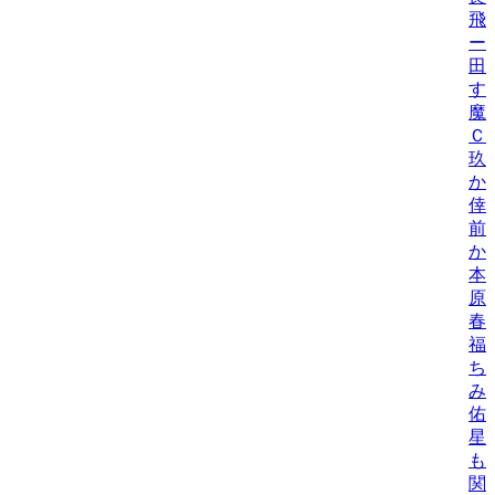
飛
ー
田
す
魔
Ｃ
玖
か
倖
前
か
本
原
春
福
ち
み
佑
星
も
関