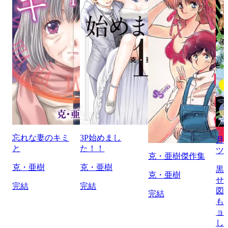
忘れな妻のキミ
3P始めまし
月
と
た！！
ツ
克・亜樹傑作集
克・亜樹
克・亜樹
黒
克・亜樹
せ
完結
完結
図
完結
も
ョ
し