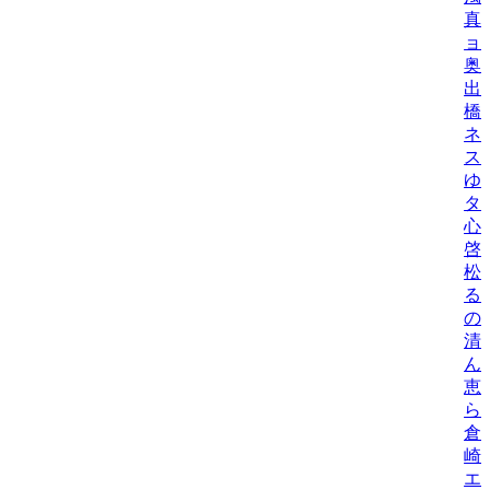
真
ョ
奥
出
橋
ネ
ス
ゆ
タニ
心
啓
松
る
の
清
ん
恵
ら
倉
崎
エ