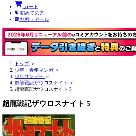
カート
初めての方
無料・セール
トップ
＞
少年・青年マンガ
＞
少年サンデー
＞
超龍戦記ザウロスナイト
＞
超龍戦記ザウロスナイト 5
超龍戦記ザウロスナイト 5