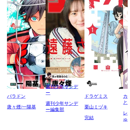
週刊少年サンデ
ー
パラドン
ドラゲミス
カ
と
週刊少年サンデ
唐々煙/一陽基
栗山ミヅキ
ー編集部
レ
完結
ゅ