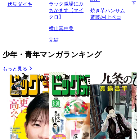
す
ラック職場にぶ
伏見ダイキ
ちかます【マイ
焼き芋ハンサム
クロ】
斎藤/村上ペコ
横山真由美
完結
少年・青年マンガランキング
もっと見る