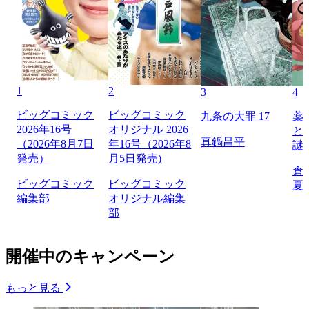
1
2
3
4
ビッグコミック
ビッグコミック
九条の大罪 17
薬
2026年16号
オリジナル 2026
と
真鍋昌平
（2026年8月7日
年16号（2026年8
謎
発売）
月5日発売)
倉
ビッグコミック
ビッグコミック
夏
編集部
オリジナル編集
部
開催中のキャンペーン
もっと見る