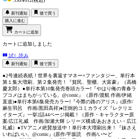
556
/
¥612
(税込)
新刊通知
後で買う
購入に進む
カートに追加
カートに追加しました
試し読み
新刊通知
後で買う
●2号連続表紙！世界を裏返すマネー×ファンタジー、単行本
第１集大増刷、第２集発売！『貧民、聖櫃、大富豪』（高橋
慶太郎）●単行本第10集発売巻頭カラー!『やはり俺の青春ラ
ブコメはまちがっている。@comic』（原作/渡航 作画/伊緒
直道)●単行本第6集発売カラー!『今際の路のアリス』(原作/
麻生羽呂 作画/黒田高祥)●圧倒的コミカライズ『レクリエ
イターズ』一挙2話44ページ掲載！（原作・キャラクター原
案/広江礼威 作画/加瀬大輝 シリーズ構成/あおきえい・広江
礼威）●TVアニメ絶賛放送中！単行本大増刷出来！『妹さえ
いればいい。@comic』(原作/平坂読 作画/い〜ど