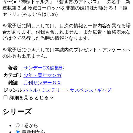
ぅ〜)●『神様ドォルズ』『碧き青のアトポス』 の名手、新
連載第３回!冷戦ヨーロッパを非業の姫姉妹が駆ける！『姫
ヤドリ』(やまむらはじめ)
※電子版に関しましては、目次の情報と一部内容が異なる場
合があります。付録も含まれません。また広告・価格表示な
どは全て発行した当時の情報となります。
※電子版につきましては本誌内のプレゼント・アンケートへ
の応募も出来ません。
著者
サンデーGX編集部
カテゴリ
少年・青年マンガ
雑誌
月刊サンデーＧＸ
ジャンル
バトル
/
ミステリー・サスペンス
/
ギャグ
詳細を見る
とじる
シリーズ
1巻から
最新刊から