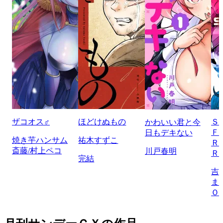
ザコオス♂
ほどけぬもの
Ｓ
かわいい君と今
Ｆ
日もデキない
焼き芋ハンサム
祐木すずこ
Ｒ
斎藤/村上ペコ
川戸春明
Ｒ
完結
吉
ま
Ｏ