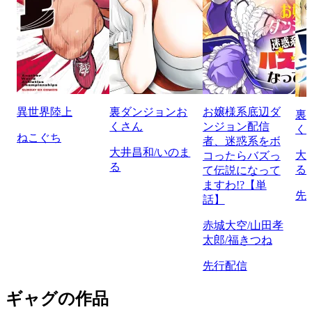
異世界陸上
裏ダンジョンお
お嬢様系底辺ダ
裏
くさん
ンジョン配信
く
ねこぐち
者、迷惑系をボ
大井昌和/いのま
大
コったらバズっ
る
る
て伝説になって
ますわ!?【単
先
話】
赤城大空/山田孝
太郎/福きつね
先行配信
ギャグの作品