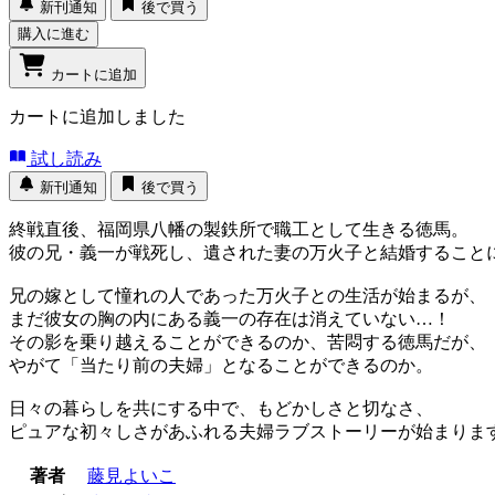
新刊通知
後で買う
購入に進む
カートに追加
カートに追加しました
試し読み
新刊通知
後で買う
終戦直後、福岡県八幡の製鉄所で職工として生きる徳馬。
彼の兄・義一が戦死し、遺された妻の万火子と結婚すること
兄の嫁として憧れの人であった万火子との生活が始まるが、
まだ彼女の胸の内にある義一の存在は消えていない…！
その影を乗り越えることができるのか、苦悶する徳馬だが、
やがて「当たり前の夫婦」となることができるのか。
日々の暮らしを共にする中で、もどかしさと切なさ、
ピュアな初々しさがあふれる夫婦ラブストーリーが始まりま
著者
藤見よいこ