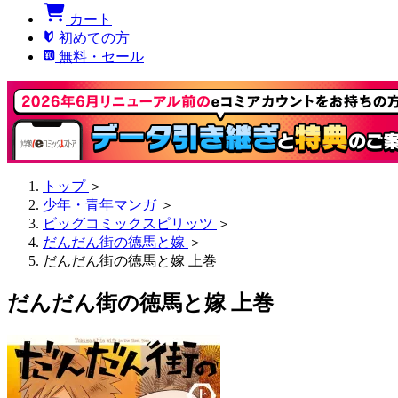
カート
初めての方
無料・セール
トップ
＞
少年・青年マンガ
＞
ビッグコミックスピリッツ
＞
だんだん街の徳馬と嫁
＞
だんだん街の徳馬と嫁 上巻
だんだん街の徳馬と嫁 上巻