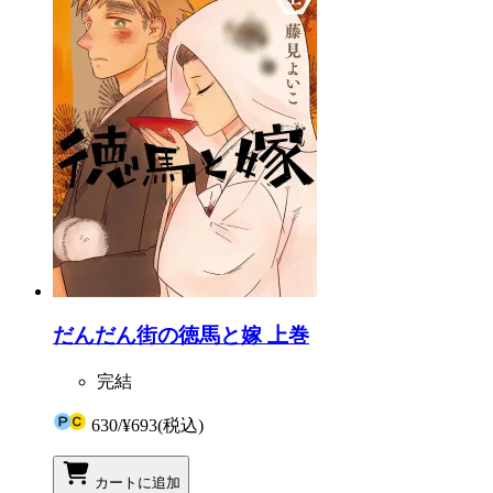
だんだん街の徳馬と嫁 上巻
完結
630
/
¥693
(税込)
カートに追加