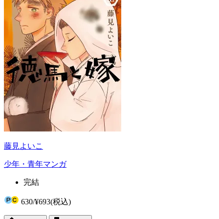
藤見よいこ
少年・青年マンガ
完結
630
/
¥693
(税込)