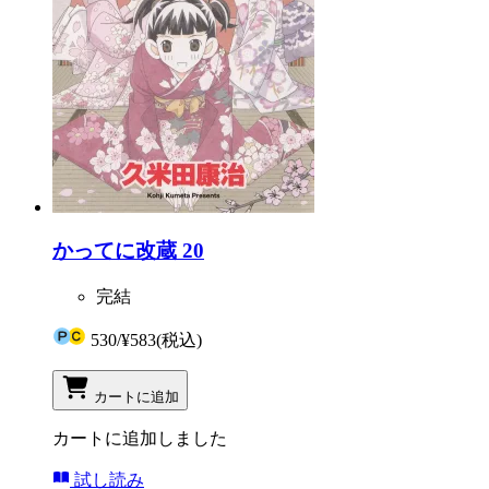
かってに改蔵 20
完結
530
/
¥583
(税込)
カートに追加
カートに追加しました
試し読み