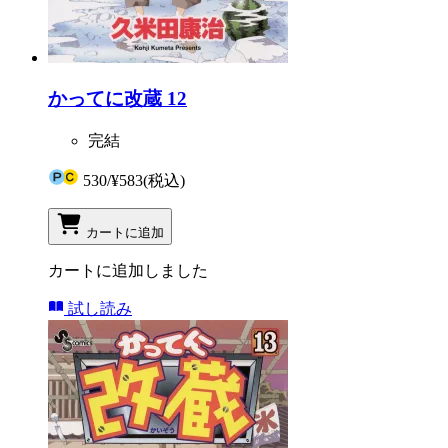
かってに改蔵 12
完結
530
/
¥583
(税込)
カートに追加
カートに追加しました
試し読み