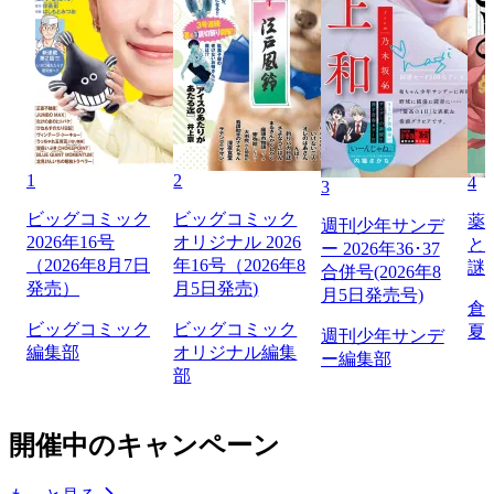
1
2
4
3
ビッグコミック
ビッグコミック
薬
週刊少年サンデ
2026年16号
オリジナル 2026
と
ー 2026年36･37
（2026年8月7日
年16号（2026年8
謎
合併号(2026年8
発売）
月5日発売)
月5日発売号)
倉
ビッグコミック
ビッグコミック
夏
週刊少年サンデ
編集部
オリジナル編集
ー編集部
部
開催中のキャンペーン