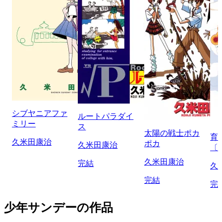
シブヤニアファ
ルートパラダイ
ミリー
ス
太陽の戦士ポカ
育
久米田康治
ポカ
久米田康治
〔
久米田康治
完結
久
完結
完
少年サンデーの作品