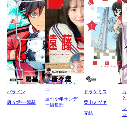
週刊少年サンデ
ー
パラドン
ドラゲミス
カ
と
週刊少年サンデ
唐々煙/一陽基
栗山ミヅキ
ー編集部
レ
完結
ゅ