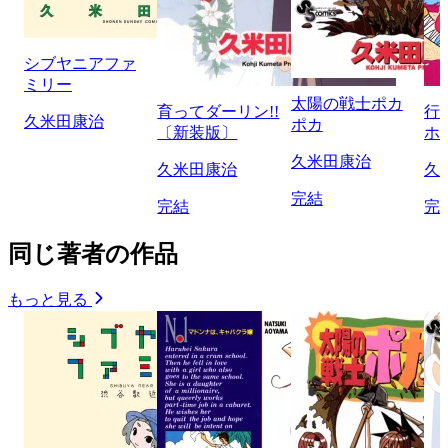
シブヤニアファ
ミリー
太陽の戦士ポカ
育ってダーリン!!
行
久米田康治
ポカ
〔新装版〕
ホ
久米田康治
久米田康治
久
完結
完結
完
同じ著者の作品
もっと見る