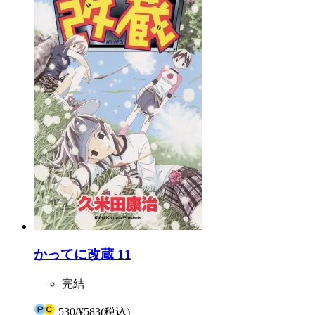
かってに改蔵 11
完結
530
/
¥583
(税込)