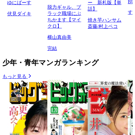
BU
ゆにばーす
ー 新札版【単
脱力ギャル、ブ
話】
す
ラック職場にぶ
伏見ダイキ
ちかます【マイ
焼き芋ハンサム
クロ】
斎藤/村上ペコ
横山真由美
完結
少年・青年マンガランキング
もっと見る