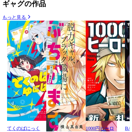
ギャグの作品
もっと見る
てくのぱにっく
1000円ヒーロ
BA