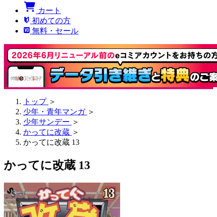
カート
初めての方
無料・セール
トップ
＞
少年・青年マンガ
＞
少年サンデー
＞
かってに改蔵
＞
かってに改蔵 13
かってに改蔵 13