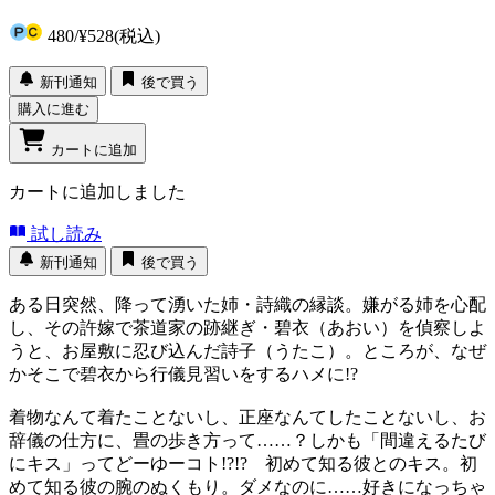
480
/
¥528
(税込)
新刊通知
後で買う
購入に進む
カートに追加
カートに追加しました
試し読み
新刊通知
後で買う
ある日突然、降って湧いた姉・詩織の縁談。嫌がる姉を心配
し、その許嫁で茶道家の跡継ぎ・碧衣（あおい）を偵察しよ
うと、お屋敷に忍び込んだ詩子（うたこ）。ところが、なぜ
かそこで碧衣から行儀見習いをするハメに!?
着物なんて着たことないし、正座なんてしたことないし、お
辞儀の仕方に、畳の歩き方って……？しかも「間違えるたび
にキス」ってどーゆーコト!?!? 初めて知る彼とのキス。初
めて知る彼の腕のぬくもり。ダメなのに……好きになっちゃ