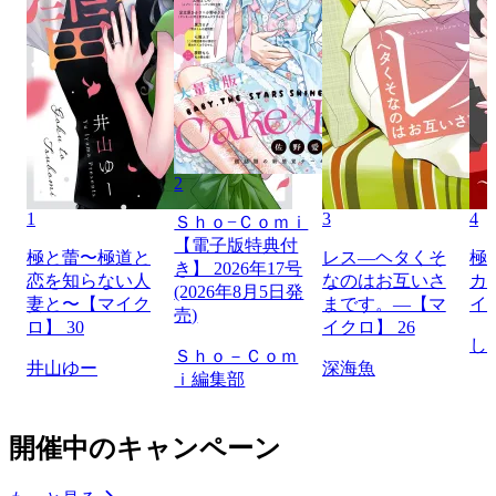
2
1
3
4
Ｓｈｏ−Ｃｏｍｉ
【電子版特典付
極と蕾〜極道と
レス―ヘタくそ
極
き】 2026年17号
恋を知らない人
なのはお互いさ
カ
(2026年8月5日発
妻と〜【マイク
まです。―【マ
イ
売)
ロ】 30
イクロ】 26
し
Ｓｈｏ－Ｃｏｍ
井山ゆー
深海魚
ｉ編集部
開催中のキャンペーン