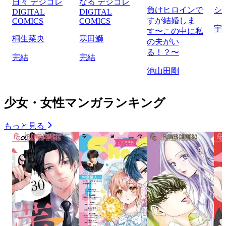
日々 デジコレ
なる デジコレ
負けヒロインで
シ
DIGITAL
DIGITAL
すが結婚しま
COMICS
COMICS
宇
す〜この中に私
桐生菜央
寒田鰤
の夫がい
る！？〜
完結
完結
池山田剛
少女・女性マンガランキング
もっと見る