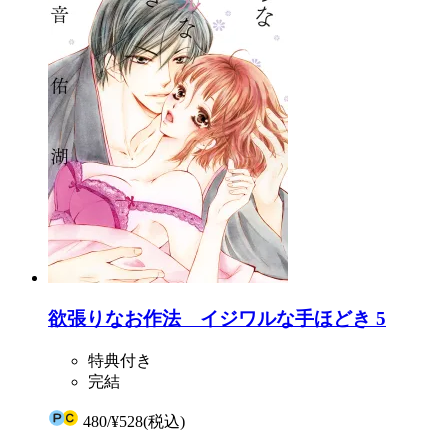
欲張りなお作法 イジワルな手ほどき 5
特典付き
完結
480
/
¥528
(税込)