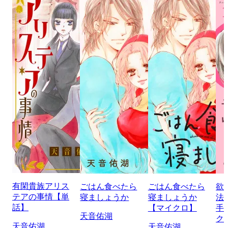
有閑貴族アリス
ごはん食べたら
ごはん食べたら
欲
テアの事情【単
寝ましょうか
寝ましょうか
法
話】
【マイクロ】
手
天音佑湖
ク
天音佑湖
天音佑湖