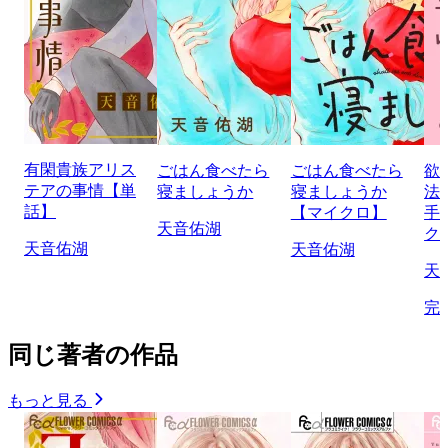
有閑貴族アリス
ごはん食べたら
ごはん食べたら
欲
テアの事情【単
寝ましょうか
寝ましょうか
法
話】
【マイクロ】
手
天音佑湖
ク
天音佑湖
天音佑湖
天
完
同じ著者の作品
もっと見る