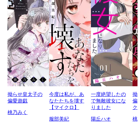
拗らせ皇太子の
今度は私が、あ
一度絶望したの
拗
偏愛遊戯
なたたちを壊す
で無敵彼女にな
偏
【マイクロ】
りました
ク
桃乃みく
服部美紀
陽丘ハオ
桃