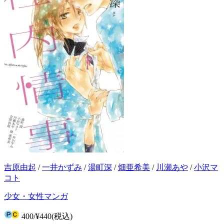
吉原由起
/
一井かずみ
/
湯町深
/
畑亜希美
/
川瀬あや
/
小沢マ
コト
少女・女性マンガ
400
/
¥440
(税込)