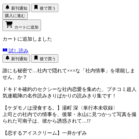
新刊通知
後で買う
購入に進む
カートに追加
カートに追加しました
試し読み
新刊通知
後で買う
誰にも秘密で…社内で隠れて×××な「社内情事」を堪能しま
せん、か？
ドキドキ確約のセクシーな社内恋愛を集めた、プチコミ超人
気連載陣の名作読みきりばかりの読みきり集です！
【ケダモノは浸食する。】湯町 深〈単行本未収録〉
上司との社内での情事を、後輩・永山に見つかって写真を撮
られた可南子は、彼から誘惑されて…!?
【恋するアイスクリーム】一井かずみ