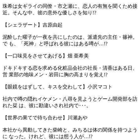
珠希は女ギライの同僚・市之瀬に、恋人の有無を聞くため接
近。そんな中、彼の意外な優しさを知り!?
【シェラザート】吉原由起
泥酔した曜子が一夜を共にしたのは、派遣先の主任・篠神。
で も、「死神」と呼ばれる彼にはある噂が…!?
【一口味見をさせてあげる】畑 亜希美
ドキドキする恋を求める化粧品会社の社長・清香はある日、
営 業部の地味メン・岩田に胸の高まりを覚え!?
【眼鏡をはずして、キスを交わして】小沢マコト
社内で噂の隠れイケメン・八尋を見ようとゲーム開発部を訪
れた栞 は、彼に勘違いされ社内で･･･。
【世界の果てで待ち合わせ】川瀬あや
本社から異動してきた柴崎と、みちるは体の関係を持つよう
に なった。けれど、彼には想う人が…!?