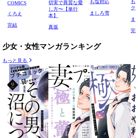
も
も塩対応
切実で異質な愛
COMICS
ク
し方〜【単行
ましろ雪
くろえ
本】
ま
完結
真坂
完
少女・女性マンガランキング
もっと見る