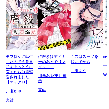
モブ侍女に転生
謎解きはディナ
キスはスーツを
n
したので虐殺皇
ーのあとで【マ
脱いでから
一
帝をまっとうに
イクロ】
川瀬あや
育てたら執着溺
完
川瀬あや/東川篤
愛されました
哉
【マイクロ】
完結
川瀬あや
完結