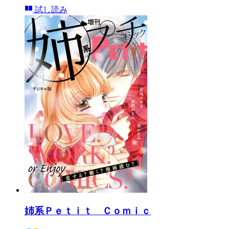
試し読み
姉系Ｐｅｔｉｔ Ｃｏｍｉｃ