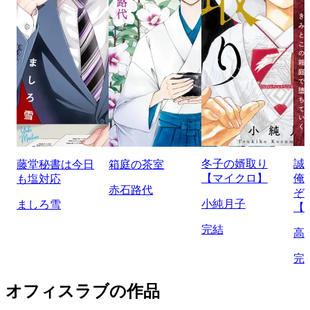
冬子の婿取り
誠
藤堂秘書は今日
箱庭の茶室
【マイクロ】
俺
も塩対応
赤石路代
ぞ
小純月子
ましろ雪
【
完結
高
完
オフィスラブの作品