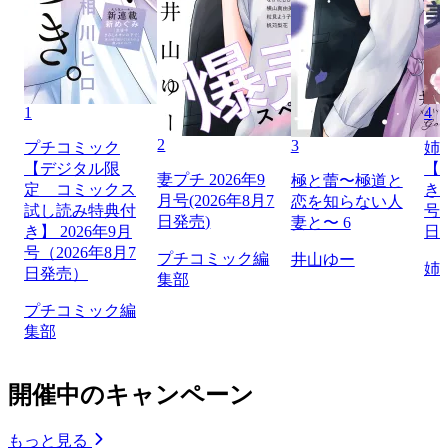
1
4
2
3
プチコミック
姉
【デジタル限
【
妻プチ 2026年9
極と蕾〜極道と
定 コミックス
き】
月号(2026年8月7
恋を知らない人
試し読み特典付
号（
日発売)
妻と〜 6
き】 2026年9月
日
号（2026年8月7
プチコミック編
井山ゆー
姉
日発売）
集部
プチコミック編
集部
開催中のキャンペーン
もっと見る