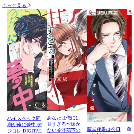
もっと見る
あなたは俺には
ハイスペック同
甘すぎる〜懐か
期が俺に夢中 デ
藤
藤堂秘書は今日
ない冷淡部下の
ジコレ DIGITAL