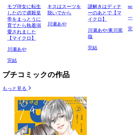
モブ侍女に転生
キスはスーツを
謎解きはディナ
n
したので虐殺皇
脱いでから
ーのあとで【マ
一
帝をまっとうに
イクロ】
川瀬あや
育てたら執着溺
完
川瀬あや/東川篤
愛されました
哉
【マイクロ】
完結
川瀬あや
完結
プチコミックの作品
もっと見る