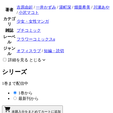
吉原由起
/
一井かずみ
/
湯町深
/
畑亜希美
/
川瀬あや
著者
/
小沢マコト
カテゴ
少女・女性マンガ
リ
雑誌
プチコミック
レーベ
フラワーコミックスα
ル
ジャン
オフィスラブ
/
短編・読切
ル
詳細を見る
とじる
シリーズ
1巻まで配信中
1巻から
最新刊から
未購入分をまとめてカートに追加