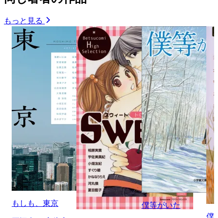
もっと見る
もしも、東京
僕等がいた
僕