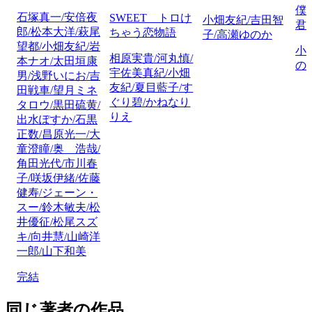
僕
石塚真一/安倍夜
SWEET トロけ
小畑友紀/吉田智
君
郎/松本大洋/萩尾
ちゃう恋物語
子/高瀬ゆのか
望都/小畑友紀/岩
小
相原実貴/河丸慎/
本ナオ/太田垣康
の
宇佐美真紀/小畑
男/浅野いにお/吉
友紀/夏目藍子/す
田戦車/望月ミネ
ぐり碧/かねなり
タロウ/黒田硫黄/
りえ
出水ぽすか/石黒
正数/昌原光一/大
童澄瞳/奥 浩哉/
角田光代/市川春
子/咲坂伊緒/佐藤
健寿/ジェーン・
スー/鈴木敏夫/松
井優征/松尾スズ
キ/向井慧/山崎洋
一郎/山下和美
完結
同じ著者の作品