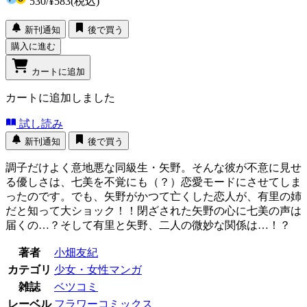
530
/
¥583
(税込)
新刊通知
後で買う
購入に進む
カートに追加
カートに追加しました
試し読み
新刊通知
後で買う
調子だけよく意地悪な同級生・矢野。そんな彼が不意に見せ
る優しさは、七美を不覚にも（？）恋愛モードにさせてしま
ったのです。でも、矢野がかつて亡くした恋人が、有里の姉
だと知って大ショック！！閉ざされた矢野の心に七美の声は
届くの…？そして有里と矢野、二人の微妙な関係は…！？
著者
小畑友紀
カテゴリ
少女・女性マンガ
雑誌
ベツコミ
レーベル
フラワーコミックス