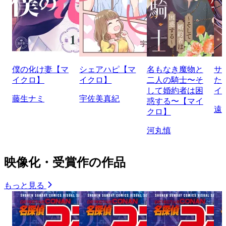
僕の化け妻【マ
シェアハピ【マ
名もなき魔物と
サ
イクロ】
イクロ】
二人の騎士〜そ
た
して婚約者は困
イ
藤生ナミ
宇佐美真紀
惑する〜【マイ
遠
クロ】
河丸慎
映像化・受賞作の作品
もっと見る