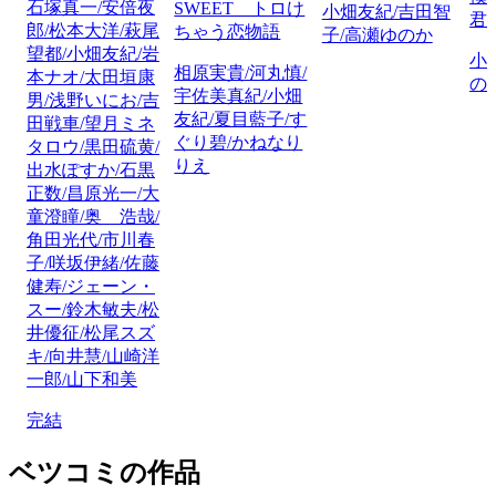
石塚真一/安倍夜
SWEET トロけ
小畑友紀/吉田智
君
郎/松本大洋/萩尾
ちゃう恋物語
子/高瀬ゆのか
望都/小畑友紀/岩
小
相原実貴/河丸慎/
本ナオ/太田垣康
の
宇佐美真紀/小畑
男/浅野いにお/吉
友紀/夏目藍子/す
田戦車/望月ミネ
ぐり碧/かねなり
タロウ/黒田硫黄/
りえ
出水ぽすか/石黒
正数/昌原光一/大
童澄瞳/奥 浩哉/
角田光代/市川春
子/咲坂伊緒/佐藤
健寿/ジェーン・
スー/鈴木敏夫/松
井優征/松尾スズ
キ/向井慧/山崎洋
一郎/山下和美
完結
ベツコミの作品