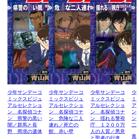
少年サンデーコ
少年サンデーコ
少年サンデーコ
少
ミックスビジュ
ミックスビジュ
ミックスビジュ
ミ
アルセレクショ
アルセレクショ
アルセレクショ
ア
ン 名探偵コナ
ン 名探偵コナ
ン 名探偵コナ
ン
ン 県警の黒い
ン 危険な二人
ン 揺れる警視
ン
闇／群馬と長
連れ／死亡の
庁 １２００万
二
野 県境の遺体
館、赤い壁
人の人質／悪意
青
と聖者の行進