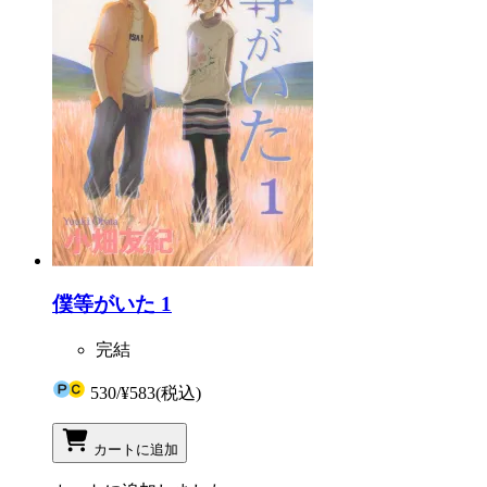
僕等がいた 1
完結
530
/
¥583
(税込)
カートに追加