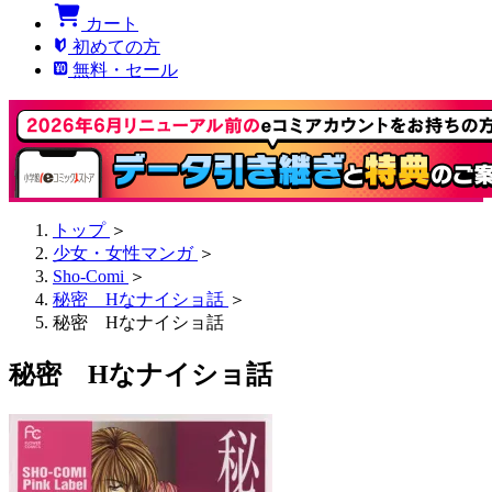
カート
初めての方
無料・セール
トップ
＞
少女・女性マンガ
＞
Sho-Comi
＞
秘密 Hなナイショ話
＞
秘密 Hなナイショ話
秘密 Hなナイショ話