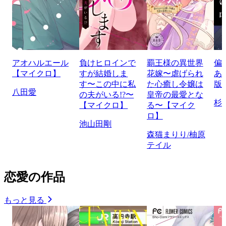
アオハルエール
負けヒロインで
覇王様の異世界
偏
【マイクロ】
すが結婚しま
花嫁〜虐げられ
あ
す〜この中に私
た心癒し令嬢は
版
八田愛
の夫がいる!?〜
皇帝の最愛とな
杉
【マイクロ】
る〜【マイク
ロ】
池山田剛
森猫まりり/柚原
テイル
恋愛の作品
もっと見る