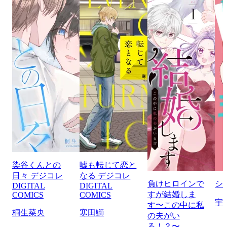
染谷くんとの
嘘も転じて恋と
日々 デジコレ
なる デジコレ
負けヒロインで
シ
DIGITAL
DIGITAL
すが結婚しま
COMICS
COMICS
宇
す〜この中に私
桐生菜央
寒田鰤
の夫がい
る！？〜