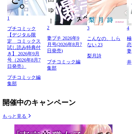
1
2
3
4
プチコミック
【デジタル限
妻プチ 2026年9
こんなの、しら
極
定 コミックス
月号(2026年8月7
ない 23
恋
試し読み特典付
日発売)
妻
き】 2026年9月
梨月詩
号（2026年8月7
プチコミック編
井
日発売）
集部
プチコミック編
集部
開催中のキャンペーン
もっと見る