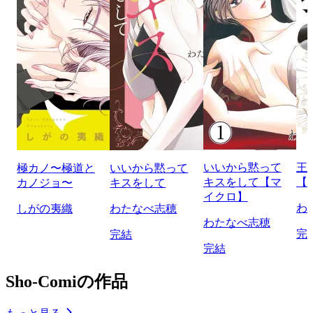
いいから黙って
王
極カノ〜極道と
いいから黙って
キスをして【マ
【
カノジョ〜
キスをして
イクロ】
わ
しがの夷織
わたなべ志穂
わたなべ志穂
完
完結
完結
Sho-Comiの作品