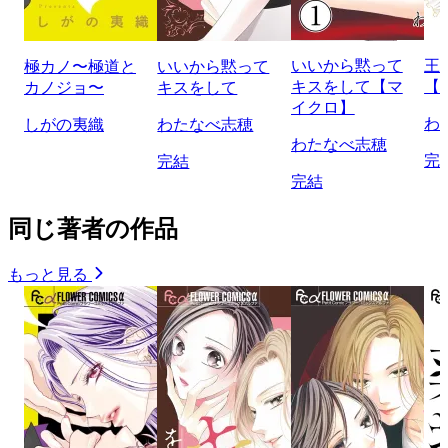
いいから黙って
王
極カノ〜極道と
いいから黙って
キスをして【マ
【
カノジョ〜
キスをして
イクロ】
わ
しがの夷織
わたなべ志穂
わたなべ志穂
完
完結
完結
同じ著者の作品
もっと見る