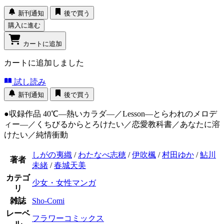
新刊通知
後で買う
購入に進む
カートに追加
カートに追加しました
試し読み
新刊通知
後で買う
●収録作品 40℃―熱いカラダ―／Lesson―とらわれのメロデ
ィー―／くちびるからとろけたい／恋愛教科書／あなたに溶
けたい／純情衝動
しがの夷織
/
わたなべ志穂
/
伊吹楓
/
村田ゆか
/
鮎川
著者
未緒
/
春城天美
カテゴ
少女・女性マンガ
リ
雑誌
Sho-Comi
レーベ
フラワーコミックス
ル