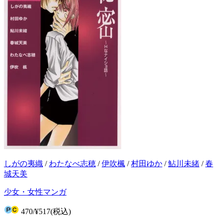
しがの夷織
/
わたなべ志穂
/
伊吹楓
/
村田ゆか
/
鮎川未緒
/
春
城天美
少女・女性マンガ
470
/
¥517
(税込)