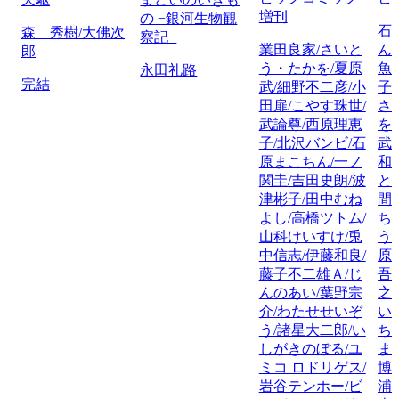
増刊
の −銀河生物観
石
森 秀樹/大佛次
察記−
業田良家/さいと
ん
郎
う・たかを/夏原
魚
永田礼路
完結
武/細野不二彦/小
子
田扉/こやす珠世/
さ
武論尊/西原理恵
を
子/北沢バンビ/石
武
原まこちん/一ノ
和
関圭/吉田史朗/波
と
津彬子/田中むね
間
よし/高橋ツトム/
ち
山科けいすけ/兎
う
中信志/伊藤和良/
原
藤子不二雄Ａ/じ
吾
んのあい/葉野宗
之
介/わたせせいぞ
い
う/諸星大二郎/い
ち
しがきのぼる/ユ
ま
ミコ ロドリゲス/
博
岩谷テンホー/ビ
浦