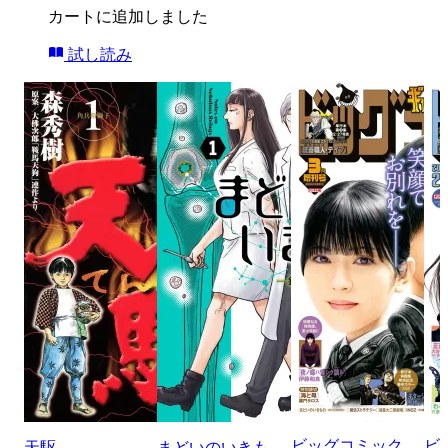
カートに追加しました
試し読み
ビッグコミック
ビ
天駆
まどいのいきも