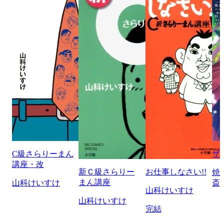
C級さらりーまん
ザ
講座・改
新Ｃ級さらりー
お仕事しなさい!!
焼
まん講座
山科けいすけ
斎
山科けいすけ
山科けいすけ
完結