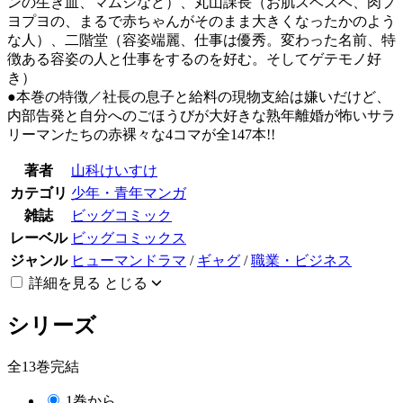
ンの生き血、マムシなど）、丸山課長（お肌スベスベ、肉プ
ヨプヨの、まるで赤ちゃんがそのまま大きくなったかのよう
な人）、二階堂（容姿端麗、仕事は優秀。変わった名前、特
徴ある容姿の人と仕事をするのを好む。そしてゲテモノ好
き）
●本巻の特徴／社長の息子と給料の現物支給は嫌いだけど、
内部告発と自分へのごほうびが大好きな熟年離婚が怖いサラ
リーマンたちの赤裸々な4コマが全147本!!
著者
山科けいすけ
カテゴリ
少年・青年マンガ
雑誌
ビッグコミック
レーベル
ビッグコミックス
ジャンル
ヒューマンドラマ
/
ギャグ
/
職業・ビジネス
詳細を見る
とじる
シリーズ
全13巻完結
1巻から