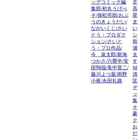
ッグコミック編
圭
集部/初丸うげべ
高
そ/保松侘助/おぷ
星
うのきょうだい/
太
なかいくじ/さい
い
とう・プロダク
シ
ション/さいと
和
う・プロ作品/
浦
今 泉太郎/新海
太
つかさ/六畳半/安
す
田翔哉/兎中晋二/
Ｍ
藤川よつ葉/雨野
清
小夜/永田礼路
匡
ぞ
ッ
集
そ
豪
ク
お
だ
ン