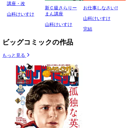
講座・改
新Ｃ級さらりー
お仕事しなさい!!
まん講座
山科けいすけ
山科けいすけ
山科けいすけ
完結
ビッグコミックの作品
もっと見る