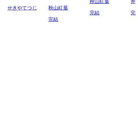
秋山紅葉
井
せきやてつじ
秋山紅葉
完結
完
完結