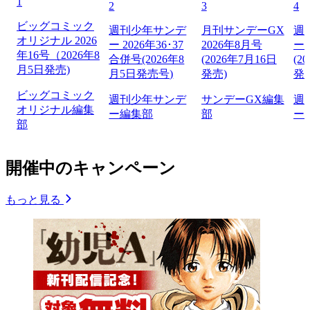
1
2
3
4
ビッグコミック
週刊少年サンデ
月刊サンデーGX
週
オリジナル 2026
ー 2026年36･37
2026年8月号
ー 
年16号（2026年8
合併号(2026年8
(2026年7月16日
(2
月5日発売)
月5日発売号)
発売)
発
ビッグコミック
週刊少年サンデ
サンデーGX編集
週
オリジナル編集
ー編集部
部
ー
部
開催中のキャンペーン
もっと見る