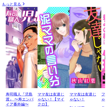
もっと見る
寿司職人『児島
ママ友は友達じ
ママ友は友達じ
フ
渡』 〜寿エンパ
ゃない！【マイ
ゃない！
ゃ
イア番外編〜
クロ】