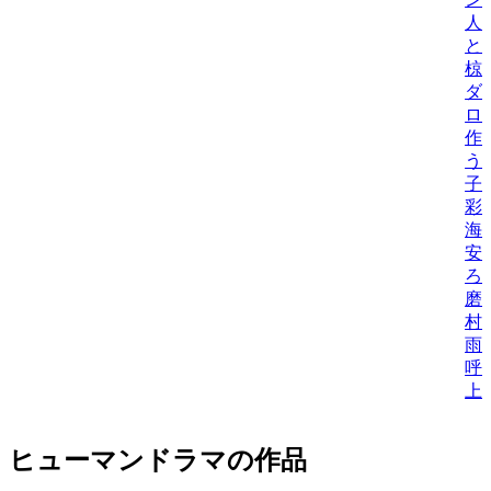
人
と
椋
ダ
ロ
作
う
子
彩
海
安
ろ
磨
村
雨
呼
上
ヒューマンドラマの作品