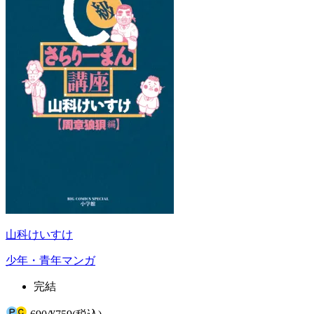
山科けいすけ
少年・青年マンガ
完結