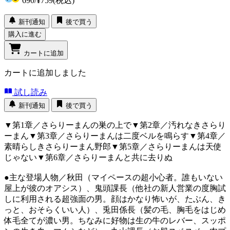
690
/
¥759
(税込)
新刊通知
後で買う
購入に進む
カートに追加
カートに追加しました
試し読み
新刊通知
後で買う
▼第1章／さらりーまんの巣の上で▼第2章／汚れなきさらり
ーまん▼第3章／さらりーまんは二度ベルを鳴らす▼第4章／
素晴らしきさらりーまん野郎▼第5章／さらりーまんは天使
じゃない▼第6章／さらりーまんと共に去りぬ
●主な登場人物／秋田（マイペースの超小心者。誰もいない
屋上が彼のオアシス）、鬼頭課長（他社の新人営業の度胸試
しに利用される超強面の男。顔はかなり怖いが、たぶん、き
っと、おそらくいい人）、兎田係長（髪の毛、胸毛をはじめ
体毛全てが濃い男。ちなみに好物は生の牛のレバー、スッポ