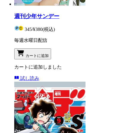
週刊少年サンデー
345
/
¥380
(税込)
毎週水曜日配信
カートに追加
カートに追加しました
試し読み