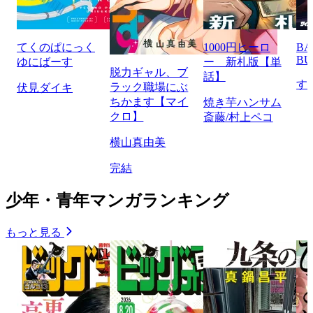
てくのぱにっく
1000円ヒーロ
BA
BU
ゆにばーす
ー 新札版【単
脱力ギャル、ブ
話】
す
ラック職場にぶ
伏見ダイキ
ちかます【マイ
焼き芋ハンサム
クロ】
斎藤/村上ペコ
横山真由美
完結
少年・青年マンガランキング
もっと見る