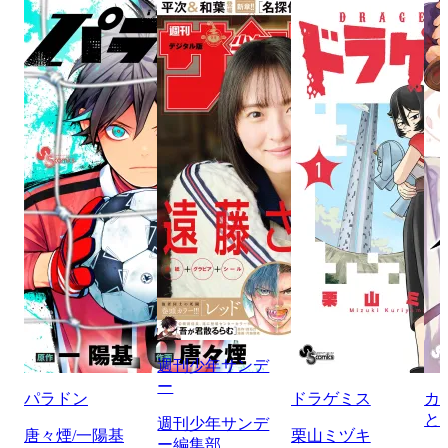
週刊少年サンデ
ー
パラドン
ドラゲミス
カ
と
週刊少年サンデ
唐々煙/一陽基
栗山ミヅキ
ー編集部