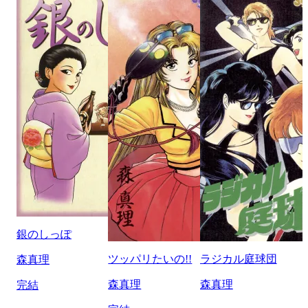
銀のしっぽ
ツッパリたいの!!
ラジカル庭球団
森真理
森真理
森真理
完結