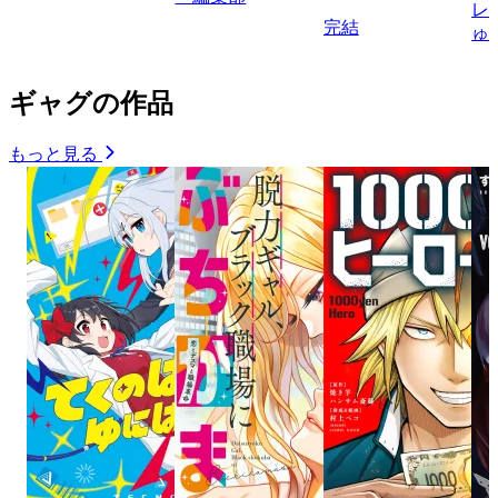
レ
完結
ゅ
ギャグの作品
もっと見る