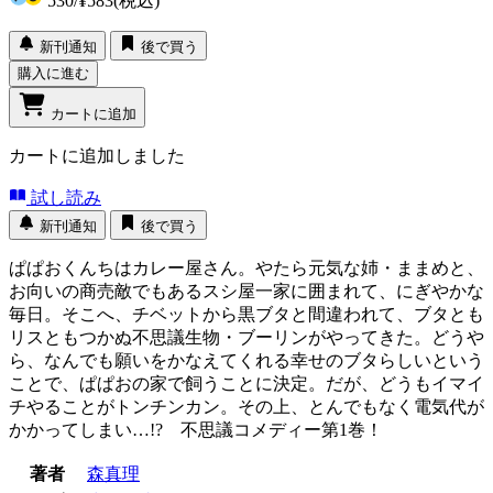
530
/
¥583
(税込)
新刊通知
後で買う
購入に進む
カートに追加
カートに追加しました
試し読み
新刊通知
後で買う
ぱぱおくんちはカレー屋さん。やたら元気な姉・ままめと、
お向いの商売敵でもあるスシ屋一家に囲まれて、にぎやかな
毎日。そこへ、チベットから黒ブタと間違われて、ブタとも
リスともつかぬ不思議生物・ブーリンがやってきた。どうや
ら、なんでも願いをかなえてくれる幸せのブタらしいという
ことで、ぱぱおの家で飼うことに決定。だが、どうもイマイ
チやることがトンチンカン。その上、とんでもなく電気代が
かかってしまい…!? 不思議コメディー第1巻！
著者
森真理