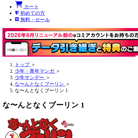
カート
初めての方
無料・セール
トップ
＞
少年・青年マンガ
＞
少年サンデー
＞
な〜んとなくブーリン
＞
な〜んとなくブーリン 1
な〜んとなくブーリン 1