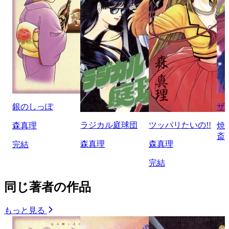
銀のしっぽ
ザ
ラジカル庭球団
ツッパリたいの!!
森真理
焼
斎
森真理
森真理
完結
完結
同じ著者の作品
もっと見る