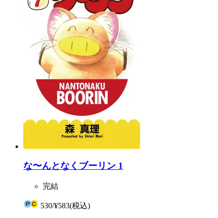
な〜んとなくブーリン 1
完結
530
/
¥583
(税込)