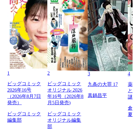
1
2
3
4
ビッグコミック
ビッグコミック
九条の大罪 17
薬
2026年16号
オリジナル 2026
と
真鍋昌平
（2026年8月7日
年16号（2026年8
謎
発売）
月5日発売)
倉
ビッグコミック
ビッグコミック
夏
編集部
オリジナル編集
部